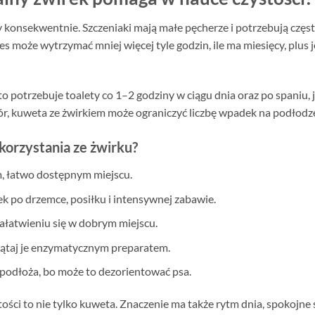
 konsekwentnie. Szczeniaki mają małe pęcherze i potrzebują częst
s może wytrzymać mniej więcej tyle godzin, ile ma miesięcy, plus j
potrzebuje toalety co 1–2 godziny w ciągu dnia oraz po spaniu, jed
ór, kuweta ze żwirkiem może ograniczyć liczbę wpadek na podłodz
korzystania ze żwirku?
 łatwo dostępnym miejscu.
k po drzemce, posiłku i intensywnej zabawie.
ałatwieniu się w dobrym miejscu.
rzątaj je enzymatycznym preparatem.
 podłoża, bo może to dezorientować psa.
ości to nie tylko kuweta. Znaczenie ma także rytm dnia, spokojne 