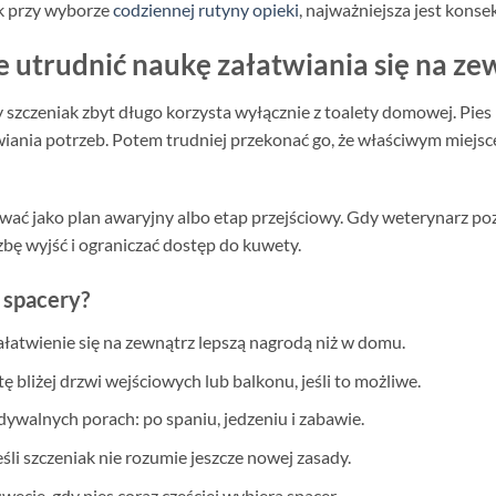
k przy wyborze
codziennej rutyny opieki
, najważniejsza jest konse
 utrudnić naukę załatwiania się na ze
 szczeniak zbyt długo korzysta wyłącznie z toalety domowej. Pies 
ania potrzeb. Potem trudniej przekonać go, że właściwym miejscem
ować jako plan awaryjny albo etap przejściowy. Gdy weterynarz po
bę wyjść i ograniczać dostęp do kuwety.
a spacery?
łatwienie się na zewnątrz lepszą nagrodą niż w domu.
bliżej drzwi wejściowych lub balkonu, jeśli to możliwe.
walnych porach: po spaniu, jedzeniu i zabawie.
eśli szczeniak nie rozumie jeszcze nowej zasady.
wecie, gdy pies coraz częściej wybiera spacer.