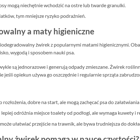
sy mogą niechętnie wchodzić na ostre lub twarde granulki.
atków, tym mniejsze ryzyko podrażnień.
owalny a maty higieniczne
odegradowalny żwirek z popularnymi matami higienicznymi. Oba r
sko, wygodą i sposobem nauki psa.
 zwykle są jednorazowe i generują odpady zmieszane. Żwirek rośli
ie jeśli opiekun używa go oszczędnie i regularnie sprząta zabrudzo
 rozłożenia, dobre na start, ale mogą zachęcać psa do załatwiania 
 lepiej odróżnia miejsce toalety od podłogi, ale wymaga kuwety i 
może ułatwiać przejście na trawnik, ale bywa trudniejsza do dokł
lny żwirek pomaga w nauce czystości?