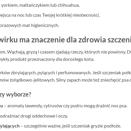
p. yorkiem, maltańczykiem lub chihuahua,
jsca na noc lub czas Twojej krótkiej nieobecności,
norazowych mat higienicznych.
irku ma znaczenie dla zdrowia szczen
em. Wąchają, gryzą i czasem zjadają rzeczy, których nie powinny. 
wykły produkt przeznaczony dla dorosłego kota.
ków zbrylających, pylących i perfumowanych. Jeśli szczeniak połkn
mów żołądkowo-jelitowych. Silny zapach może też zniechęcić psa d
rzy wyborze?
hu
– aromaty lawendy, cytrusów czy pudru mogą drażnić nos psa.
odrażniać drogi oddechowe i oczy.
rylających
– szczególnie ważne, jeśli szczeniak gryzie podłoże.