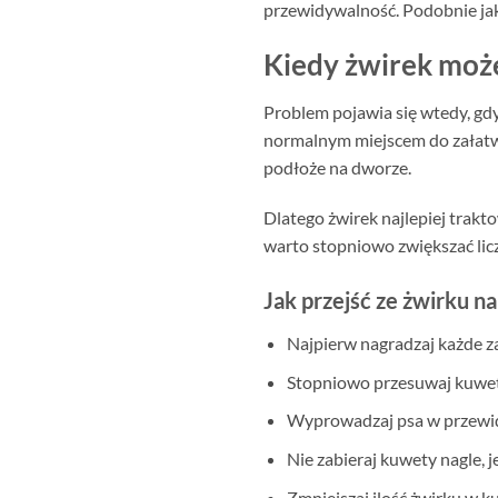
przewidywalność. Podobnie ja
Kiedy żwirek może
Problem pojawia się wtedy, gdy
normalnym miejscem do załatwi
podłoże na dworze.
Dlatego żwirek najlepiej trakt
warto stopniowo zwiększać licz
Jak przejść ze żwirku n
Najpierw nagradzaj każde za
Stopniowo przesuwaj kuwetę 
Wyprowadzaj psa w przewidy
Nie zabieraj kuwety nagle, j
Zmniejszaj ilość żwirku w ku