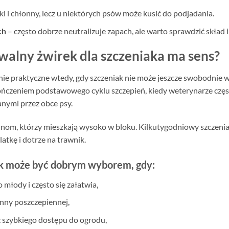
ki i chłonny, lecz u niektórych psów może kusić do podjadania.
ch
– często dobrze neutralizuje zapach, ale warto sprawdzić skład i
alny żwirek dla szczeniaka ma sens?
lnie praktyczne wtedy, gdy szczeniak nie może jeszcze swobodnie
ończeniem podstawowego cyklu szczepień, kiedy weterynarze częst
anymi przez obce psy.
nom, którzy mieszkają wysoko w bloku. Kilkutygodniowy szczenia
latkę i dotrze na trawnik.
k może być dobrym wyborem, gdy:
o młody i często się załatwia,
anny poszczepiennej,
 szybkiego dostępu do ogrodu,