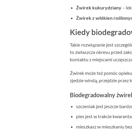
Żwirek kukurydziany
– lek
Żwirek z włókien roślinny
Kiedy biodegradow
Takie rozwiązanie jest szczegó
to zwłaszcza okresu przed zak
kontaktu z miejscami uczęszcz
Żwirek może też pomóc opieku
zjedzie windą, przejdzie przez k
Biodegradowalny żwire
szczeniak jest jeszcze bardz
pies jest w trakcie kwarant
mieszkasz w mieszkaniu bez