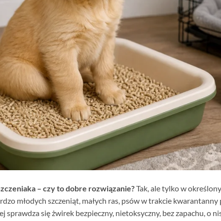
zczeniaka – czy to dobre rozwiązanie?
Tak, ale tylko w określon
ardzo młodych szczeniąt, małych ras, psów w trakcie kwarantanny
ej sprawdza się żwirek bezpieczny, nietoksyczny, bez zapachu, o n