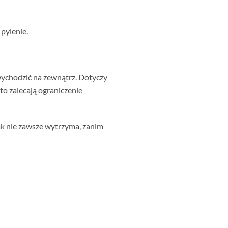
 pylenie.
 wychodzić na zewnątrz. Dotyczy
o zalecają ograniczenie
k nie zawsze wytrzyma, zanim