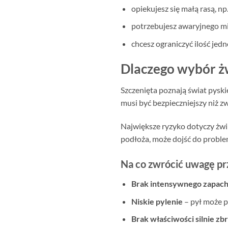
opiekujesz się małą rasą, n
potrzebujesz awaryjnego mie
chcesz ograniczyć ilość jed
Dlaczego wybór żw
Szczenięta poznają świat pyski
musi być bezpieczniejszy niż z
Największe ryzyko dotyczy żwir
podłoża, może dojść do proble
Na co zwrócić uwagę p
Brak intensywnego zapac
Niskie pylenie
– pył może p
Brak właściwości silnie zb