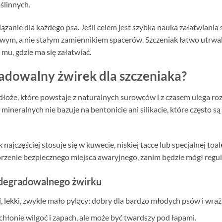
ślinnych.
iązanie dla każdego psa. Jeśli celem jest szybka nauka załatwiania 
wym, a nie stałym zamiennikiem spacerów. Szczeniak łatwo utrwala
mu, gdzie ma się załatwiać.
adowalny żwirek dla szczeniaka?
łoże, które powstaje z naturalnych surowców i z czasem ulega ro
ineralnych nie bazuje na bentonicie ani silikacie, które często są c
ajczęściej stosuje się w kuwecie, niskiej tacce lub specjalnej toale
stworzenie bezpiecznego miejsca awaryjnego, zanim będzie mógł regu
odegradowalnego żwirku
, lekki, zwykle mało pylący; dobry dla bardzo młodych psów i wraż
chłonie wilgoć i zapach, ale może być twardszy pod łapami.