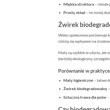
Miękka struktura
– młode p
Prosty skład
– im mniej dod
Żwirek biodegrad
Wielu opiekunów porównuje bi
różnią się wpływem na środowi
Maty są szybkie w użyciu, ale
bardziej ekologiczny, szczególn
Porównanie w praktyce
Maty higieniczne
– łatwe do
Żwirek biodegradowalny
–
Sztuczna trawa dla psów
– 
Czy biodegradowa