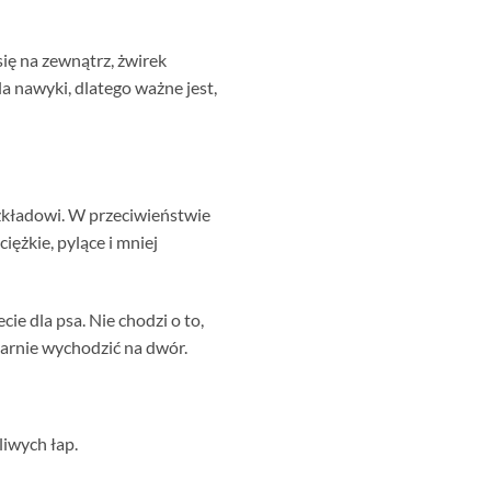
się na zewnątrz, żwirek
 nawyki, dlatego ważne jest,
zkładowi. W przeciwieństwie
iężkie, pylące i mniej
cie dla psa. Nie chodzi o to,
larnie wychodzić na dwór.
liwych łap.