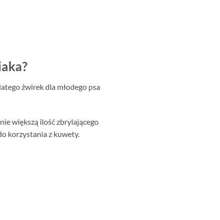
iaka?
Dlatego żwirek dla młodego psa
ie większą ilość zbrylającego
o korzystania z kuwety.