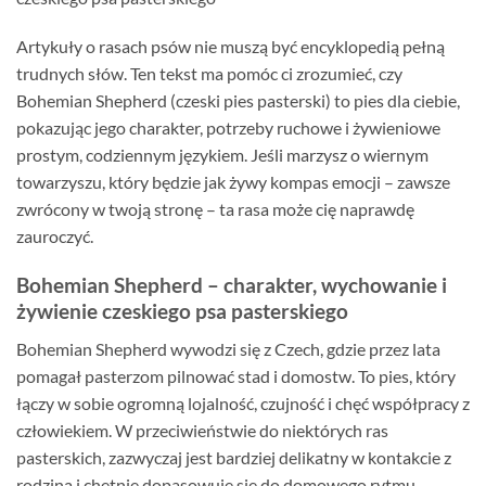
Artykuły o rasach psów nie muszą być encyklopedią pełną
trudnych słów. Ten tekst ma pomóc ci zrozumieć, czy
Bohemian Shepherd (czeski pies pasterski) to pies dla ciebie,
pokazując jego charakter, potrzeby ruchowe i żywieniowe
prostym, codziennym językiem. Jeśli marzysz o wiernym
towarzyszu, który będzie jak żywy kompas emocji – zawsze
zwrócony w twoją stronę – ta rasa może cię naprawdę
zauroczyć.
Bohemian Shepherd – charakter, wychowanie i
żywienie czeskiego psa pasterskiego
Bohemian Shepherd wywodzi się z Czech, gdzie przez lata
pomagał pasterzom pilnować stad i domostw. To pies, który
łączy w sobie ogromną lojalność, czujność i chęć współpracy z
człowiekiem. W przeciwieństwie do niektórych ras
pasterskich, zazwyczaj jest bardziej delikatny w kontakcie z
rodziną i chętnie dopasowuje się do domowego rytmu.