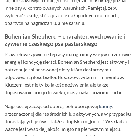
się podstawowych umiejętności i będzie miał okazję poznać
inne psy w kontrolowanych warunkach. Pamiętaj, żeby
wybierać szkołę, która pracuje na łagodnych metodach,
opartych na nagradzaniu, a nie karaniu.
Bohemian Shepherd – charakter, wychowanie i
żywienie czeskiego psa pasterskiego
Prawidłowe żywienie tej rasy ma ogromny wpływ na zdrowie,
energię i kondycję sierści. Bohemian Shepherd jest aktywny i
potrzebuje zbilansowanej diety, która dostarczy mu
odpowiednią ilość białka, tłuszczów, witamin i minerałów.
Kluczem jest nie tylko jakość pożywienia, ale także
dopasowanie porcji do wieku, masy ciała i poziomu ruchu.
Najprościej zacząć od dobrej, pełnoporcjowej
karmy
,
przeznaczonej dla ras średnich lub aktywnych, a w przypadku
dorastających psów – także z dopiskiem „junior”. W składzie
ważne jest wysokiej jakości mięso na pierwszym miejscu,