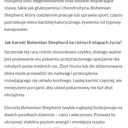
rozsądna ilość węglowodanów oraz dodatki wspierające
stawy, takie jak glukozamina i chondroityna. Bohemian
Shepherd, który codziennie pracuje lub uprawia sport, często
potrzebuje nieco bardziej kalorycznego żywienia niż typowy
kanapowiec.
Jak karmić Bohemian Shepherd na różnych etapach życia?
Szczeniak tej rasy rośnie stosunkowo szybko, dlatego ważne
jest podawanie mu pokarmu przeznaczonego specjalnie dla
młodych psów średnich ras. Zbyt tłusta lub źle zbilansowana
dieta może prowadzić do nadwagi i przeciążenia
rozwijającego się układu kostnego. Lepiej karmić częściej, ale
mniejszymi porcjami, aby układ pokarmowy nie był zbyt
obciążony.
Dorosły Bohemian Shepherd zwykle najlepiej funkcjonuje na
dwóch posiłkach dziennie – rano i wieczorem. Pozwala to
utrzymać stabilny poziom energii i zmniejsza ryzyko