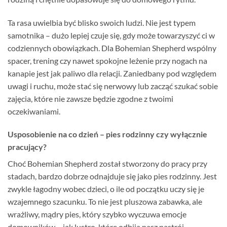
Ta rasa uwielbia być blisko swoich ludzi. Nie jest typem
samotnika – dużo lepiej czuje się, gdy może towarzyszyć ci w
codziennych obowiązkach. Dla Bohemian Shepherd wspólny
spacer, trening czy nawet spokojne leżenie przy nogach na
kanapie jest jak paliwo dla relacji. Zaniedbany pod względem
uwagi i ruchu, może stać się nerwowy lub zacząć szukać sobie
zajęcia, które nie zawsze będzie zgodne z twoimi
oczekiwaniami.
Usposobienie na co dzień – pies rodzinny czy wyłącznie
pracujący?
Choć Bohemian Shepherd został stworzony do pracy przy
stadach, bardzo dobrze odnajduje się jako pies rodzinny. Jest
zwykle łagodny wobec dzieci, o ile od początku uczy się je
wzajemnego szacunku. To nie jest pluszowa zabawka, ale
wrażliwy, mądry pies, który szybko wyczuwa emocje
domowników – jak lustro, które odbija nasz nastrój.