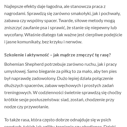
Najlepsze efekty daje łagodna, ale stanowcza praca z
nagrodami. Sprawdzą się zarówno smakołyki, jak i pochwały,
zabawa czy wspólny spacer. Twarde, siłowe metody mogą
zniszczyć zaufanie psa i sprawić, że stanie się niepewny lub
wycofany. Właśnie dlatego tak ważne jest cierpliwe podejście
i jasne komunikaty, bez krzyku i nerwów.
Szkolenie i aktywność – jak mądrze zmęczyć tę rasę?
Bohemian Shepherd potrzebuje zarówno ruchu, jak i pracy
umysłowej. Samo bieganie za piłką to za mało, aby ten pies
był naprawdę zadowolony. Dużo lepiej działa połączenie
dłuższych spacerów, zabaw węchowych i prostych zadań
treningowych. W codzienności świetnie sprawdzą się choćby
krótkie sesje posłuszeństwa: siad, zostań, chodzenie przy
nodze czy przywołanie.
To także rasa, która często dobrze odnajduje się w psich
sportach, takich jak agility, tropienie czy obedience. Dzięki