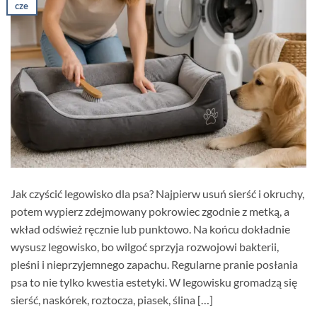
cze
Jak czyścić legowisko dla psa? Najpierw usuń sierść i okruchy,
potem wypierz zdejmowany pokrowiec zgodnie z metką, a
wkład odśwież ręcznie lub punktowo. Na końcu dokładnie
wysusz legowisko, bo wilgoć sprzyja rozwojowi bakterii,
pleśni i nieprzyjemnego zapachu. Regularne pranie posłania
psa to nie tylko kwestia estetyki. W legowisku gromadzą się
sierść, naskórek, roztocza, piasek, ślina […]