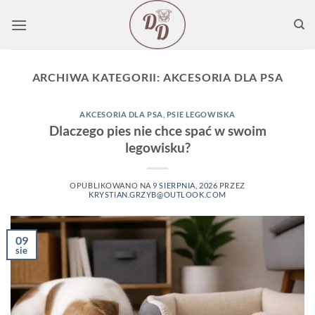
Przewiń
do
zawartości
ARCHIWA KATEGORII:
AKCESORIA DLA PSA
AKCESORIA DLA PSA
,
PSIE LEGOWISKA
Dlaczego pies nie chce spać w swoim
legowisku?
OPUBLIKOWANO NA
9 SIERPNIA, 2026
PRZEZ
KRYSTIAN.GRZYB@OUTLOOK.COM
09
sie