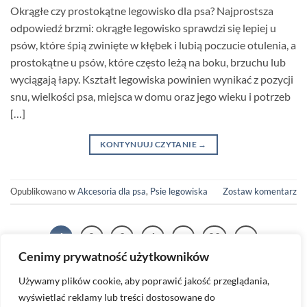
Okrągłe czy prostokątne legowisko dla psa? Najprostsza
odpowiedź brzmi: okrągłe legowisko sprawdzi się lepiej u
psów, które śpią zwinięte w kłębek i lubią poczucie otulenia, a
prostokątne u psów, które często leżą na boku, brzuchu lub
wyciągają łapy. Kształt legowiska powinien wynikać z pozycji
snu, wielkości psa, miejsca w domu oraz jego wieku i potrzeb
[…]
KONTYNUUJ CZYTANIE
→
Opublikowano w
Akcesoria dla psa
,
Psie legowiska
Zostaw komentarz
1
2
3
4
…
23
Cenimy prywatność użytkowników
Używamy plików cookie, aby poprawić jakość przeglądania,
wyświetlać reklamy lub treści dostosowane do