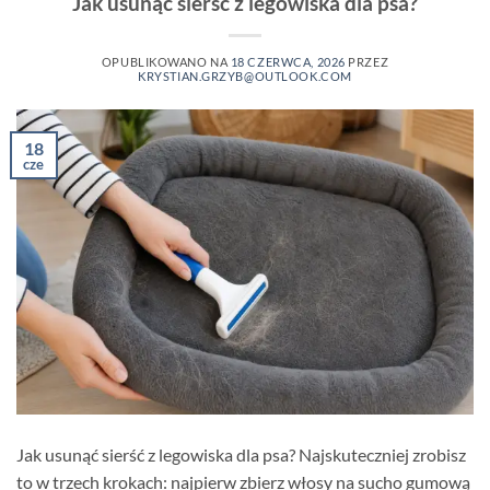
Jak usunąć sierść z legowiska dla psa?
OPUBLIKOWANO NA
18 CZERWCA, 2026
PRZEZ
KRYSTIAN.GRZYB@OUTLOOK.COM
18
cze
Jak usunąć sierść z legowiska dla psa? Najskuteczniej zrobisz
to w trzech krokach: najpierw zbierz włosy na sucho gumową