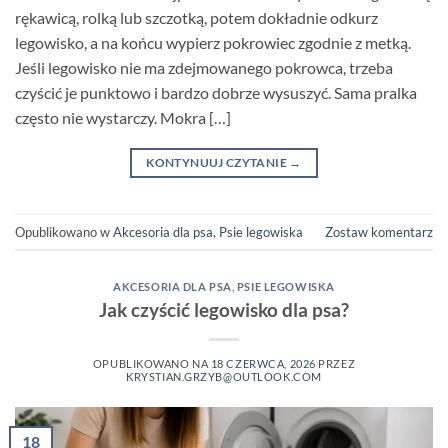
rękawicą, rolką lub szczotką, potem dokładnie odkurz
legowisko, a na końcu wypierz pokrowiec zgodnie z metką.
Jeśli legowisko nie ma zdejmowanego pokrowca, trzeba
czyścić je punktowo i bardzo dobrze wysuszyć. Sama pralka
często nie wystarczy. Mokra […]
KONTYNUUJ CZYTANIE
→
Opublikowano w
Akcesoria dla psa
,
Psie legowiska
Zostaw komentarz
AKCESORIA DLA PSA
,
PSIE LEGOWISKA
Jak czyścić legowisko dla psa?
OPUBLIKOWANO NA
18 CZERWCA, 2026
PRZEZ
KRYSTIAN.GRZYB@OUTLOOK.COM
18