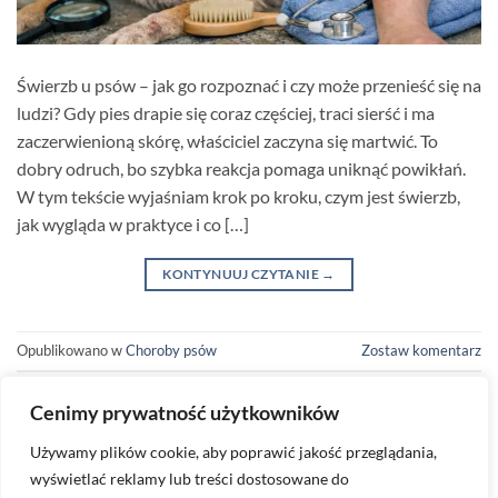
Świerzb u psów – jak go rozpoznać i czy może przenieść się na
ludzi? Gdy pies drapie się coraz częściej, traci sierść i ma
zaczerwienioną skórę, właściciel zaczyna się martwić. To
dobry odruch, bo szybka reakcja pomaga uniknąć powikłań.
W tym tekście wyjaśniam krok po kroku, czym jest świerzb,
jak wygląda w praktyce i co […]
KONTYNUUJ CZYTANIE
→
Opublikowano w
Choroby psów
Zostaw komentarz
Cenimy prywatność użytkowników
Używamy plików cookie, aby poprawić jakość przeglądania,
wyświetlać reklamy lub treści dostosowane do