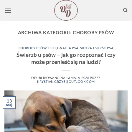
Przewiń
do
zawartości
ARCHIWA KATEGORII:
CHOROBY PSÓW
CHOROBY PSÓW
,
PIELĘGNACJA PSA
,
SKÓRA I SIERŚĆ PSA
Świerzb u psów – jak go rozpoznać i czy
może przenieść się na ludzi?
OPUBLIKOWANO NA
13 MAJA, 2026
PRZEZ
KRYSTIAN.GRZYB@OUTLOOK.COM
13
maj