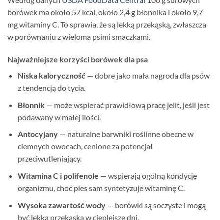
borówek ma około 57 kcal, około 2,4 g błonnika i około 9,7
mg witaminy C. To sprawia, że są lekką przekąską, zwłaszcza
w porównaniu z wieloma psimi smaczkami.
Najważniejsze korzyści borówek dla psa
Niska kaloryczność
— dobre jako mała nagroda dla psów
z tendencją do tycia.
Błonnik
— może wspierać prawidłową pracę jelit, jeśli jest
podawany w małej ilości.
Antocyjany
— naturalne barwniki roślinne obecne w
ciemnych owocach, cenione za potencjał
przeciwutleniający.
Witamina C i polifenole
— wspierają ogólną kondycję
organizmu, choć pies sam syntetyzuje witaminę C.
Wysoka zawartość wody
— borówki są soczyste i mogą
być lekką przekąską w cieplejsze dni.