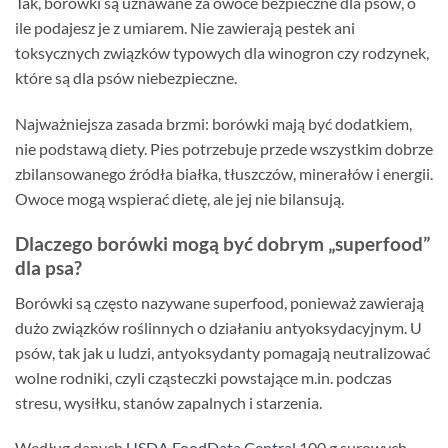
Tak, borówki są uznawane za owoce bezpieczne dla psów, o
ile podajesz je z umiarem. Nie zawierają pestek ani
toksycznych związków typowych dla winogron czy rodzynek,
które są dla psów niebezpieczne.
Najważniejsza zasada brzmi: borówki mają być dodatkiem,
nie podstawą diety. Pies potrzebuje przede wszystkim dobrze
zbilansowanego źródła białka, tłuszczów, minerałów i energii.
Owoce mogą wspierać dietę, ale jej nie bilansują.
Dlaczego borówki mogą być dobrym „superfood”
dla psa?
Borówki są często nazywane superfood, ponieważ zawierają
dużo związków roślinnych o działaniu antyoksydacyjnym. U
psów, tak jak u ludzi, antyoksydanty pomagają neutralizować
wolne rodniki, czyli cząsteczki powstające m.in. podczas
stresu, wysiłku, stanów zapalnych i starzenia.
Według danych
USDA FoodData Central
100 g surowych