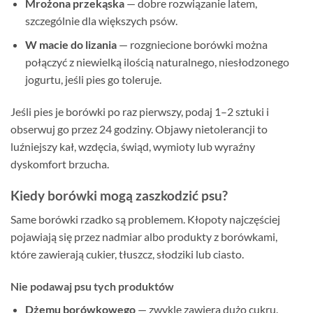
Mrożona przekąska
— dobre rozwiązanie latem,
szczególnie dla większych psów.
W macie do lizania
— rozgniecione borówki można
połączyć z niewielką ilością naturalnego, niesłodzonego
jogurtu, jeśli pies go toleruje.
Jeśli pies je borówki po raz pierwszy, podaj 1–2 sztuki i
obserwuj go przez 24 godziny. Objawy nietolerancji to
luźniejszy kał, wzdęcia, świąd, wymioty lub wyraźny
dyskomfort brzucha.
Kiedy borówki mogą zaszkodzić psu?
Same borówki rzadko są problemem. Kłopoty najczęściej
pojawiają się przez nadmiar albo produkty z borówkami,
które zawierają cukier, tłuszcz, słodziki lub ciasto.
Nie podawaj psu tych produktów
Dżemu borówkowego
— zwykle zawiera dużo cukru.