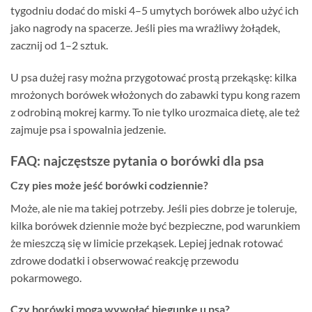
tygodniu dodać do miski 4–5 umytych borówek albo użyć ich
jako nagrody na spacerze. Jeśli pies ma wrażliwy żołądek,
zacznij od 1–2 sztuk.
U psa dużej rasy można przygotować prostą przekąskę: kilka
mrożonych borówek włożonych do zabawki typu kong razem
z odrobiną mokrej karmy. To nie tylko urozmaica dietę, ale też
zajmuje psa i spowalnia jedzenie.
FAQ: najczęstsze pytania o borówki dla psa
Czy pies może jeść borówki codziennie?
Może, ale nie ma takiej potrzeby. Jeśli pies dobrze je toleruje,
kilka borówek dziennie może być bezpieczne, pod warunkiem
że mieszczą się w limicie przekąsek. Lepiej jednak rotować
zdrowe dodatki i obserwować reakcję przewodu
pokarmowego.
Czy borówki mogą wywołać biegunkę u psa?