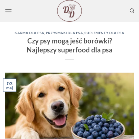
Przewiń
do
zawartości
KARMA DLA PSA
,
PRZYSMAKI DLA PSA
,
SUPLEMENTY DLA PSA
Czy psy mogą jeść borówki?
Najlepszy superfood dla psa
03
maj