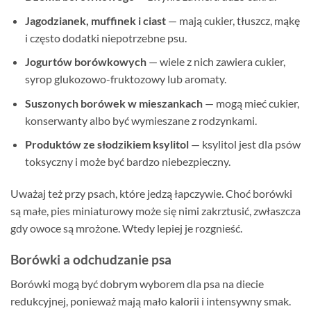
Jagodzianek, muffinek i ciast
— mają cukier, tłuszcz, mąkę
i często dodatki niepotrzebne psu.
Jogurtów borówkowych
— wiele z nich zawiera cukier,
syrop glukozowo-fruktozowy lub aromaty.
Suszonych borówek w mieszankach
— mogą mieć cukier,
konserwanty albo być wymieszane z rodzynkami.
Produktów ze słodzikiem ksylitol
— ksylitol jest dla psów
toksyczny i może być bardzo niebezpieczny.
Uważaj też przy psach, które jedzą łapczywie. Choć borówki
są małe, pies miniaturowy może się nimi zakrztusić, zwłaszcza
gdy owoce są mrożone. Wtedy lepiej je rozgnieść.
Borówki a odchudzanie psa
Borówki mogą być dobrym wyborem dla psa na diecie
redukcyjnej, ponieważ mają mało kalorii i intensywny smak.