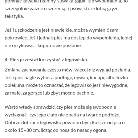
połknąć kawałki tkaniny, suwaka, gąbki lub wypełnienia. To
szczególnie ważne u szczeniąt i psów, które lubią gryźć
tekstylia.
Jeśli uszkodzenie jest niewielkie, można wymienić sam
pokrowiec. Jeśli jednak pies ma dostęp do wypełnienia, lepiej
nie ryzykować i kupić nowe posłanie.
4. Pies przestał korzystać z legowiska
Zmiana zachowania często mówi więcej niż wygląd posłania.
Jeśli pies nagle wybiera podłogę, dywan, kanapę albo łóżko
opiekuna, może to oznaczać, że legowisko jest niewygodne,
za małe, za gorące lub zbyt mocno pachnie.
Warto wtedy sprawdzić, czy pies może się swobodnie
wyciągnąć i czy jego ciało nie opada na twarde podłoże.
Dobrze dobrane legowisko powinno być dłuższe od psa o
około 15–30 cm, licząc od nosa do nasady ogona.