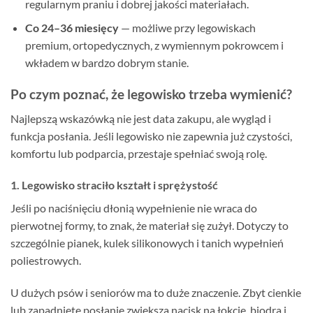
regularnym praniu i dobrej jakości materiałach.
Co 24–36 miesięcy
— możliwe przy legowiskach
premium, ortopedycznych, z wymiennym pokrowcem i
wkładem w bardzo dobrym stanie.
Po czym poznać, że legowisko trzeba wymienić?
Najlepszą wskazówką nie jest data zakupu, ale wygląd i
funkcja posłania. Jeśli legowisko nie zapewnia już czystości,
komfortu lub podparcia, przestaje spełniać swoją rolę.
1. Legowisko straciło kształt i sprężystość
Jeśli po naciśnięciu dłonią wypełnienie nie wraca do
pierwotnej formy, to znak, że materiał się zużył. Dotyczy to
szczególnie pianek, kulek silikonowych i tanich wypełnień
poliestrowych.
U dużych psów i seniorów ma to duże znaczenie. Zbyt cienkie
lub zapadnięte posłanie zwiększa nacisk na łokcie, biodra i