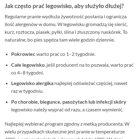
Jak często prać legowisko, aby służyło dłużej?
Regularne pranie wydłuża żywotność posłania i ogranicza
ilość alergenów w domu. W legowisku gromadzą się sierść,
kurz, roztocza, piasek, pyłki, ślina i złuszczony naskórek. To
naturalne, bo pies spędza tam wiele godzin dziennie.
Pokrowiec
warto prać co 1–2 tygodnie.
Całe legowisko
, jeśli producent na to pozwala, warto prać
co 4–8 tygodni.
Legowisko alergika
najlepiej odświeżać częściej, nawet
raz w tygodniu.
Po chorobie, biegunce, pasożytach lub infekcji skóry
legowisko należy wyprać od razu, a czasem wymienić.
Najlepiej wybierać program zgodny z metką producenta. W
wielu przypadkach skuteczne jest pranie w temperaturze