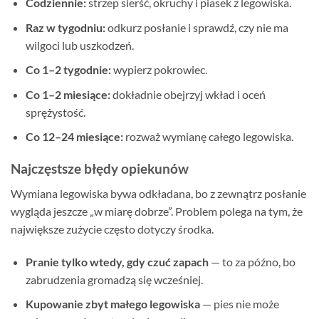
Codziennie:
strzep sierść, okruchy i piasek z legowiska.
Raz w tygodniu:
odkurz posłanie i sprawdź, czy nie ma
wilgoci lub uszkodzeń.
Co 1–2 tygodnie:
wypierz pokrowiec.
Co 1–2 miesiące:
dokładnie obejrzyj wkład i oceń
sprężystość.
Co 12–24 miesiące:
rozważ wymianę całego legowiska.
Najczęstsze błędy opiekunów
Wymiana legowiska bywa odkładana, bo z zewnątrz posłanie
wygląda jeszcze „w miarę dobrze”. Problem polega na tym, że
największe zużycie często dotyczy środka.
Pranie tylko wtedy, gdy czuć zapach
— to za późno, bo
zabrudzenia gromadzą się wcześniej.
Kupowanie zbyt małego legowiska
— pies nie może