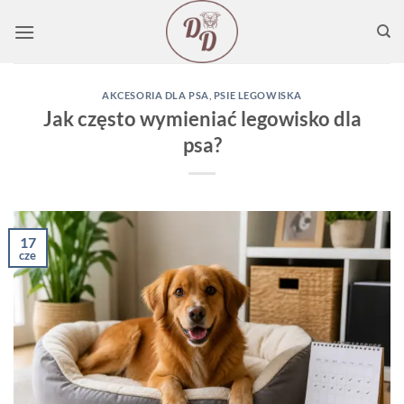
Przewiń
do
zawartości
AKCESORIA DLA PSA
,
PSIE LEGOWISKA
Jak często wymieniać legowisko dla
psa?
17
cze