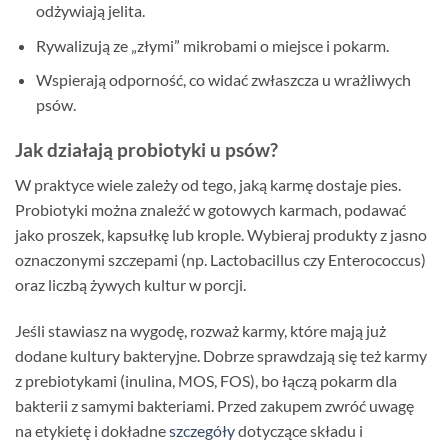
odżywiają jelita.
Rywalizują ze „złymi” mikrobami o miejsce i pokarm.
Wspierają odporność, co widać zwłaszcza u wrażliwych
psów.
Jak działają probiotyki u psów?
W praktyce wiele zależy od tego, jaką karmę dostaje pies.
Probiotyki można znaleźć w gotowych karmach, podawać
jako proszek, kapsułkę lub krople. Wybieraj produkty z jasno
oznaczonymi szczepami (np. Lactobacillus czy Enterococcus)
oraz liczbą żywych kultur w porcji.
Jeśli stawiasz na wygodę, rozważ karmy, które mają już
dodane kultury bakteryjne. Dobrze sprawdzają się też karmy
z prebiotykami (inulina, MOS, FOS), bo łączą pokarm dla
bakterii z samymi bakteriami. Przed zakupem zwróć uwagę
na etykietę i dokładne
szczegóły
dotyczące składu i