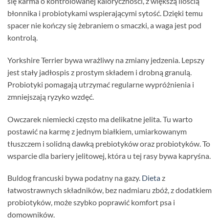
się karma o kontrolowanej kaloryczności, z większą ilością
błonnika i probiotykami wspierającymi sytość. Dzięki temu
spacer nie kończy się żebraniem o smaczki, a waga jest pod
kontrolą.
Yorkshire Terrier bywa wrażliwy na zmiany jedzenia. Lepszy
jest stały jadłospis z prostym składem i drobną granulą.
Probiotyki pomagają utrzymać regularne wypróżnienia i
zmniejszają ryzyko wzdęć.
Owczarek niemiecki często ma delikatne jelita. Tu warto
postawić na karmę z jednym białkiem, umiarkowanym
tłuszczem i solidną dawką prebiotyków oraz probiotyków. To
wsparcie dla bariery jelitowej, która u tej rasy bywa kapryśna.
Buldog francuski bywa podatny na gazy.
Dieta
z
łatwostrawnych składników, bez nadmiaru zbóż, z dodatkiem
probiotyków, może szybko poprawić komfort psa i
domowników.