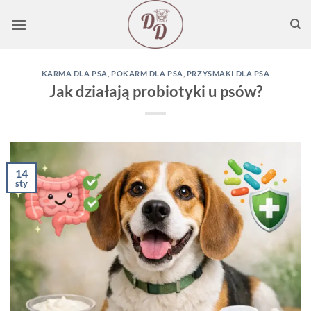
Przewiń
do
zawartości
KARMA DLA PSA
,
POKARM DLA PSA
,
PRZYSMAKI DLA PSA
Jak działają probiotyki u psów?
14
sty