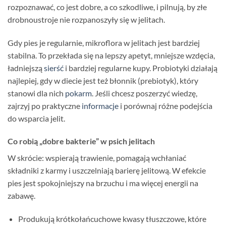
rozpoznawać, co jest dobre, a co szkodliwe, i pilnują, by złe
drobnoustroje nie rozpanoszyły się w jelitach.
Gdy pies je regularnie, mikroflora w jelitach jest bardziej
stabilna. To przekłada się na lepszy apetyt, mniejsze wzdęcia,
ładniejszą
sierść
i bardziej regularne kupy. Probiotyki działają
najlepiej, gdy w diecie jest też błonnik (prebiotyk), który
stanowi dla nich
pokarm
. Jeśli chcesz poszerzyć wiedzę,
zajrzyj po praktyczne
informacje
i porównaj różne podejścia
do wsparcia jelit.
Co robią „dobre bakterie” w psich jelitach
W skrócie: wspierają trawienie, pomagają wchłaniać
składniki z karmy i uszczelniają barierę jelitową. W efekcie
pies jest spokojniejszy na brzuchu i ma więcej energii na
zabawę.
Produkują krótkołańcuchowe kwasy tłuszczowe, które