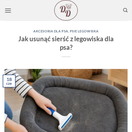
Przewiń
do
zawartości
AKCESORIA DLA PSA
,
PSIE LEGOWISKA
Jak usunąć sierść z legowiska dla
psa?
18
cze