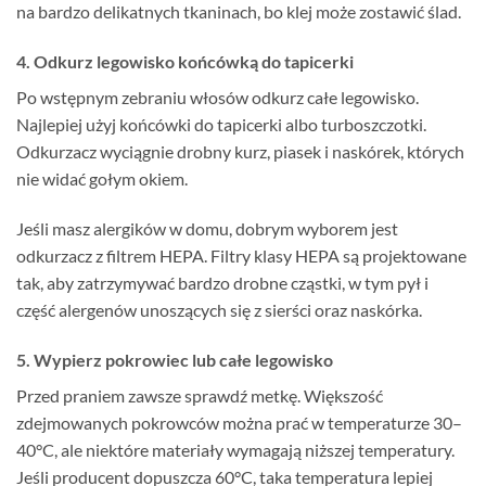
na bardzo delikatnych tkaninach, bo klej może zostawić ślad.
4. Odkurz legowisko końcówką do tapicerki
Po wstępnym zebraniu włosów odkurz całe legowisko.
Najlepiej użyj końcówki do tapicerki albo turboszczotki.
Odkurzacz wyciągnie drobny kurz, piasek i naskórek, których
nie widać gołym okiem.
Jeśli masz alergików w domu, dobrym wyborem jest
odkurzacz z filtrem HEPA. Filtry klasy HEPA są projektowane
tak, aby zatrzymywać bardzo drobne cząstki, w tym pył i
część alergenów unoszących się z sierści oraz naskórka.
5. Wypierz pokrowiec lub całe legowisko
Przed praniem zawsze sprawdź metkę. Większość
zdejmowanych pokrowców można prać w temperaturze 30–
40°C, ale niektóre materiały wymagają niższej temperatury.
Jeśli producent dopuszcza 60°C, taka temperatura lepiej