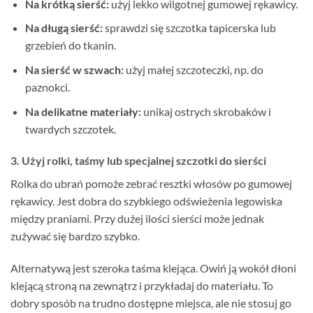
Na krótką sierść:
użyj lekko wilgotnej gumowej rękawicy.
Na długą sierść:
sprawdzi się szczotka tapicerska lub
grzebień do tkanin.
Na sierść w szwach:
użyj małej szczoteczki, np. do
paznokci.
Na delikatne materiały:
unikaj ostrych skrobaków i
twardych szczotek.
3. Użyj rolki, taśmy lub specjalnej szczotki do sierści
Rolka do ubrań pomoże zebrać resztki włosów po gumowej
rękawicy. Jest dobra do szybkiego odświeżenia legowiska
między praniami. Przy dużej ilości sierści może jednak
zużywać się bardzo szybko.
Alternatywą jest szeroka taśma klejąca. Owiń ją wokół dłoni
klejącą stroną na zewnątrz i przykładaj do materiału. To
dobry sposób na trudno dostępne miejsca, ale nie stosuj go