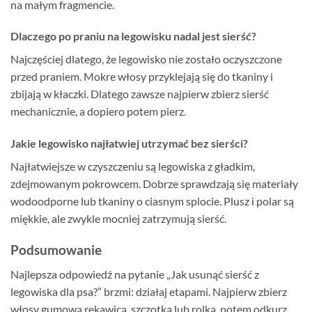
na małym fragmencie.
Dlaczego po praniu na legowisku nadal jest sierść?
Najczęściej dlatego, że legowisko nie zostało oczyszczone
przed praniem. Mokre włosy przyklejają się do tkaniny i
zbijają w kłaczki. Dlatego zawsze najpierw zbierz sierść
mechanicznie, a dopiero potem pierz.
Jakie legowisko najłatwiej utrzymać bez sierści?
Najłatwiejsze w czyszczeniu są legowiska z gładkim,
zdejmowanym pokrowcem. Dobrze sprawdzają się materiały
wodoodporne lub tkaniny o ciasnym splocie. Plusz i polar są
miękkie, ale zwykle mocniej zatrzymują sierść.
Podsumowanie
Najlepsza odpowiedź na pytanie „Jak usunąć sierść z
legowiska dla psa?” brzmi: działaj etapami. Najpierw zbierz
włosy gumową rękawicą, szczotką lub rolką, potem odkurz