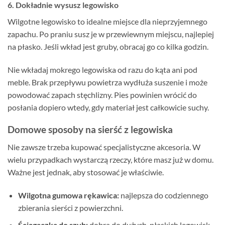
6. Dokładnie wysusz legowisko
Wilgotne legowisko to idealne miejsce dla nieprzyjemnego
zapachu. Po praniu susz je w przewiewnym miejscu, najlepiej
na płasko. Jeśli wkład jest gruby, obracaj go co kilka godzin.
Nie wkładaj mokrego legowiska od razu do kąta ani pod
meble. Brak przepływu powietrza wydłuża suszenie i może
powodować zapach stęchlizny. Pies powinien wrócić do
posłania dopiero wtedy, gdy materiał jest całkowicie suchy.
Domowe sposoby na sierść z legowiska
Nie zawsze trzeba kupować specjalistyczne akcesoria. W
wielu przypadkach wystarczą rzeczy, które masz już w domu.
Ważne jest jednak, aby stosować je właściwie.
Wilgotna gumowa rękawica:
najlepsza do codziennego
zbierania sierści z powierzchni.
Ściągaczka do szyb:
dobra do dużych, płaskich legowisk.