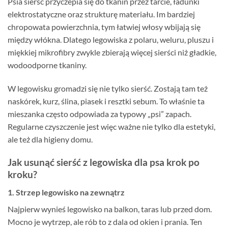
Psia sierść przyczepia się do tkanin przez tarcie, ładunki
elektrostatyczne oraz strukturę materiału. Im bardziej
chropowata powierzchnia, tym łatwiej włosy wbijają się
między włókna. Dlatego legowiska z polaru, weluru, pluszu i
miękkiej mikrofibry zwykle zbierają więcej sierści niż gładkie,
wodoodporne tkaniny.
W legowisku gromadzi się nie tylko sierść. Zostają tam też
naskórek, kurz, ślina, piasek i resztki sebum. To właśnie ta
mieszanka często odpowiada za typowy „psi” zapach.
Regularne czyszczenie jest więc ważne nie tylko dla estetyki,
ale też dla higieny domu.
Jak usunąć sierść z legowiska dla psa krok po
kroku?
1. Strzep legowisko na zewnątrz
Najpierw wynieś legowisko na balkon, taras lub przed dom.
Mocno je wytrzep, ale rób to z dala od okien i prania. Ten