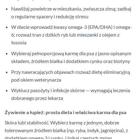
Nawilżaj powietrze w mieszkaniu, zwłaszcza zimą; zadbaj
o regularne spacery i redukcję stresu
W diecie wprowadź kwasy omega-3 (EPA/DHA) i omega-
6; rozważ tran z dzikich ryb lub
mieszanki
z olejem z
łososia
Wybieraj pełnoporcjową karmę dla psa z jasno opisanym
składem, źródłem białka i dodatkiem cynku oraz biotyny
Przy nawracających objawach rozważ dietę eliminacyjną
pod okiem weterynarza
Wyklucz pasożyty i infekcje skórne — wymagają leczenia
dobranego przez lekarza
Żywienie a łupież: prosta dieta i właściwa karma dla psa
Skóra lubi stabilność. Wybierz karmę z jednym,
dobrze
tolerowanym źródłem białka (np. ryba, indyk, jagnięcina), z
dodatkiem omega-3 i cynku. Unikaj częstych zmian