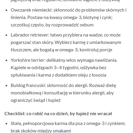
Owczarek niemiecki: skłonność do problemów skórnych i
linienia. Postaw na kwasy omega-3, biotynę i cynk;
szczotkuj często, by rozprowadzić sebum
Labrador retriever: łatwo przybiera na wadze, co może
pogarszać stan skóry. Wybierz karmę z umiarkowanym
tłuszczem, ale bogatą w omega-3; kontroluj porcje
Yorkshire terrier: delikatny włos wymaga nawilżania.
Kąpiele w odstępach 3–4 tygodni, odżywka bez
spłukiwania i karma z dodatkiem oleju z łososia
Buldog francuski: skłonność do alergii. Rozważ dietę
monobiałkową i konsultację w kierunku alergii, aby
ograniczyć świąd i łupież
Checklist: co robić na co dzień, by łupież nie wracał
Stała, pełnoporcjowa karma dla psa z omega-3 i cynkiem;
brak skoków między
smakami