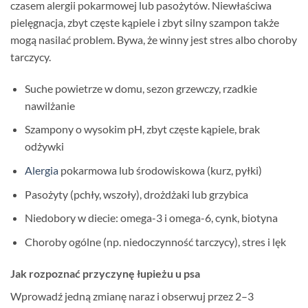
czasem alergii pokarmowej lub pasożytów. Niewłaściwa
pielęgnacja, zbyt częste kąpiele i zbyt silny szampon także
mogą nasilać problem. Bywa, że winny jest stres albo choroby
tarczycy.
Suche powietrze w domu, sezon grzewczy, rzadkie
nawilżanie
Szampony o wysokim pH, zbyt częste kąpiele, brak
odżywki
Alergia
pokarmowa lub środowiskowa (kurz, pyłki)
Pasożyty (pchły, wszoły), drożdżaki lub grzybica
Niedobory w diecie: omega-3 i omega-6, cynk, biotyna
Choroby ogólne (np. niedoczynność tarczycy), stres i lęk
Jak rozpoznać przyczynę łupieżu u psa
Wprowadź jedną zmianę naraz i obserwuj przez 2–3