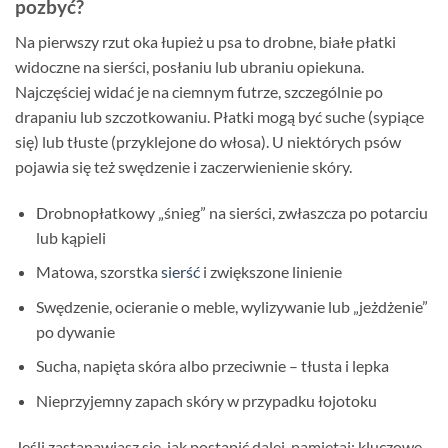
pozbyć?
Na pierwszy rzut oka łupież u psa to drobne, białe płatki
widoczne na sierści, posłaniu lub ubraniu opiekuna.
Najczęściej widać je na ciemnym futrze, szczególnie po
drapaniu lub szczotkowaniu. Płatki mogą być suche (sypiące
się) lub tłuste (przyklejone do włosa). U niektórych psów
pojawia się też swędzenie i zaczerwienienie skóry.
Drobnopłatkowy „śnieg” na sierści, zwłaszcza po potarciu
lub kąpieli
Matowa, szorstka
sierść
i zwiększone linienie
Swędzenie, ocieranie o meble, wylizywanie lub „jeżdżenie”
po dywanie
Sucha, napięta skóra albo przeciwnie – tłusta i lepka
Nieprzyjemny zapach skóry w przypadku łojotoku
Jeśli zastanawiasz się, jak postąpić dalej, pamiętaj: kluczowe