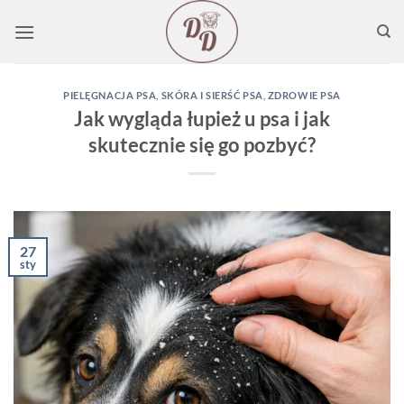
Przewiń
do
zawartości
PIELĘGNACJA PSA
,
SKÓRA I SIERŚĆ PSA
,
ZDROWIE PSA
Jak wygląda łupież u psa i jak
skutecznie się go pozbyć?
27
sty