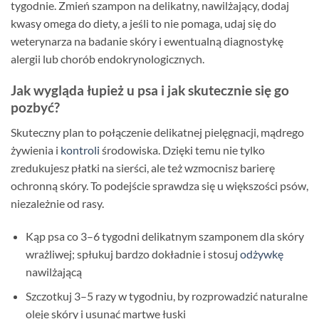
tygodnie. Zmień szampon na delikatny, nawilżający, dodaj
kwasy omega do diety, a jeśli to nie pomaga, udaj się do
weterynarza na badanie skóry i ewentualną diagnostykę
alergii lub chorób endokrynologicznych.
Jak wygląda łupież u psa i jak skutecznie się go
pozbyć?
Skuteczny plan to połączenie delikatnej pielęgnacji, mądrego
żywienia i
kontroli
środowiska. Dzięki temu nie tylko
zredukujesz płatki na sierści, ale też wzmocnisz barierę
ochronną skóry. To podejście sprawdza się u większości psów,
niezależnie od rasy.
Kąp psa co 3–6 tygodni delikatnym szamponem dla skóry
wrażliwej; spłukuj bardzo dokładnie i stosuj
odżywkę
nawilżającą
Szczotkuj 3–5 razy w tygodniu, by rozprowadzić naturalne
oleje skóry i usunąć martwe łuski