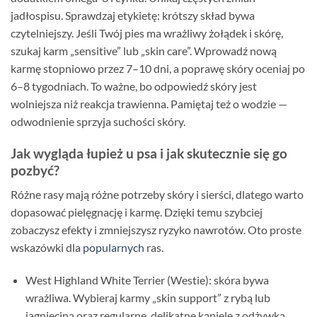
jadłospisu. Sprawdzaj etykietę: krótszy skład bywa
czytelniejszy. Jeśli Twój pies ma wrażliwy żołądek i skórę,
szukaj karm „sensitive” lub „skin care”. Wprowadź nową
karmę stopniowo przez 7–10 dni, a poprawę skóry oceniaj po
6–8 tygodniach. To ważne, bo odpowiedź skóry jest
wolniejsza niż reakcja trawienna. Pamiętaj też o wodzie —
odwodnienie sprzyja suchości skóry.
Jak wygląda łupież u psa i jak skutecznie się go
pozbyć?
Różne rasy mają różne potrzeby skóry i sierści, dlatego warto
dopasować pielęgnację i karmę. Dzięki temu szybciej
zobaczysz efekty i zmniejszysz ryzyko nawrotów. Oto proste
wskazówki dla
popularnych
ras.
West Highland White Terrier (Westie): skóra bywa
wrażliwa. Wybieraj karmy „skin support” z rybą lub
jagnięciną oraz regularne, delikatne kąpiele z odżywką