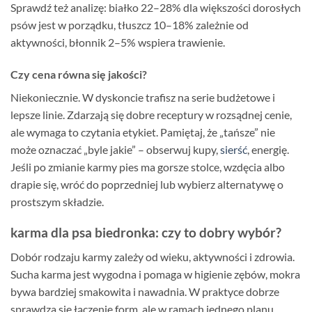
Sprawdź też analizę: białko 22–28% dla większości dorosłych
psów jest w porządku, tłuszcz 10–18% zależnie od
aktywności, błonnik 2–5% wspiera trawienie.
Czy cena równa się jakości?
Niekoniecznie. W dyskoncie trafisz na serie budżetowe i
lepsze linie. Zdarzają się dobre receptury w rozsądnej cenie,
ale wymaga to czytania etykiet. Pamiętaj, że „tańsze” nie
może oznaczać „byle jakie” – obserwuj kupy,
sierść
, energię.
Jeśli po zmianie karmy pies ma gorsze stolce, wzdęcia albo
drapie się, wróć do poprzedniej lub wybierz alternatywę o
prostszym składzie.
karma dla psa biedronka: czy to dobry wybór?
Dobór rodzaju karmy zależy od wieku, aktywności i zdrowia.
Sucha karma jest wygodna i pomaga w higienie zębów, mokra
bywa bardziej smakowita i nawadnia. W praktyce dobrze
sprawdza się łączenie form, ale w ramach jednego planu