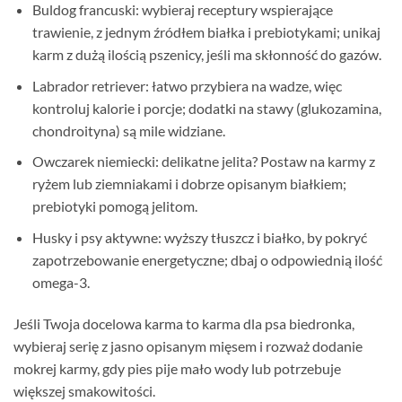
Buldog francuski: wybieraj receptury wspierające
trawienie, z jednym źródłem białka i prebiotykami; unikaj
karm z dużą ilością pszenicy, jeśli ma skłonność do gazów.
Labrador retriever: łatwo przybiera na wadze, więc
kontroluj kalorie i porcje; dodatki na stawy (glukozamina,
chondroityna) są mile widziane.
Owczarek niemiecki: delikatne jelita? Postaw na karmy z
ryżem lub ziemniakami i dobrze opisanym białkiem;
prebiotyki pomogą jelitom.
Husky i psy aktywne: wyższy tłuszcz i białko, by pokryć
zapotrzebowanie energetyczne; dbaj o odpowiednią ilość
omega-3.
Jeśli Twoja docelowa karma to karma dla psa biedronka,
wybieraj serię z jasno opisanym mięsem i rozważ dodanie
mokrej karmy, gdy pies pije mało wody lub potrzebuje
większej smakowitości.