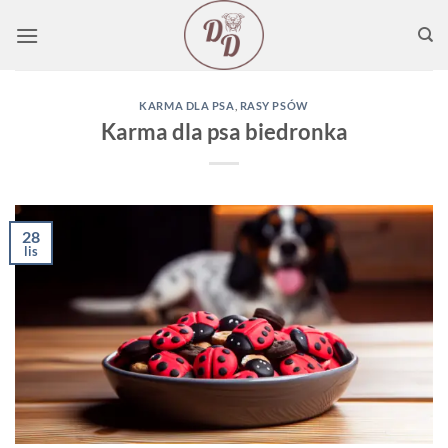
Przewiń
do
zawartości
KARMA DLA PSA
,
RASY PSÓW
Karma dla psa biedronka
28
lis