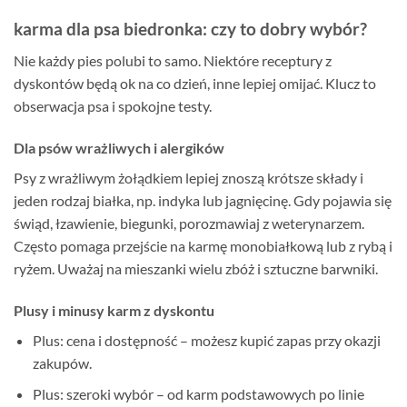
karma dla psa biedronka: czy to dobry wybór?
Nie każdy pies polubi to samo. Niektóre receptury z
dyskontów będą ok na co dzień, inne lepiej omijać. Klucz to
obserwacja psa i spokojne testy.
Dla psów wrażliwych i alergików
Psy z wrażliwym żołądkiem lepiej znoszą krótsze składy i
jeden rodzaj białka, np. indyka lub jagnięcinę. Gdy pojawia się
świąd, łzawienie, biegunki, porozmawiaj z weterynarzem.
Często pomaga przejście na karmę monobiałkową lub z rybą i
ryżem. Uważaj na mieszanki wielu zbóż i sztuczne barwniki.
Plusy i minusy karm z dyskontu
Plus: cena i dostępność – możesz kupić zapas przy okazji
zakupów.
Plus: szeroki wybór – od karm podstawowych po linie