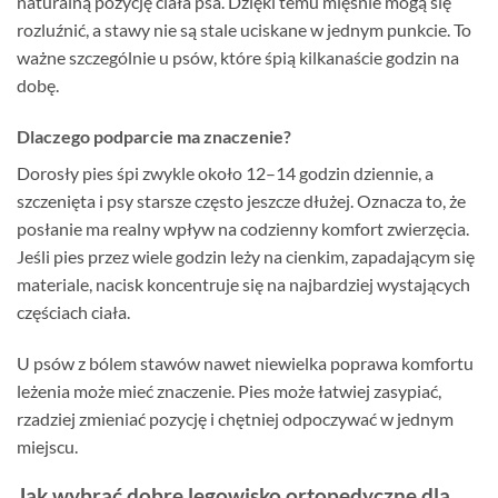
naturalną pozycję ciała psa. Dzięki temu mięśnie mogą się
rozluźnić, a stawy nie są stale uciskane w jednym punkcie. To
ważne szczególnie u psów, które śpią kilkanaście godzin na
dobę.
Dlaczego podparcie ma znaczenie?
Dorosły pies śpi zwykle około 12–14 godzin dziennie, a
szczenięta i psy starsze często jeszcze dłużej. Oznacza to, że
posłanie ma realny wpływ na codzienny komfort zwierzęcia.
Jeśli pies przez wiele godzin leży na cienkim, zapadającym się
materiale, nacisk koncentruje się na najbardziej wystających
częściach ciała.
U psów z bólem stawów nawet niewielka poprawa komfortu
leżenia może mieć znaczenie. Pies może łatwiej zasypiać,
rzadziej zmieniać pozycję i chętniej odpoczywać w jednym
miejscu.
Jak wybrać dobre legowisko ortopedyczne dla