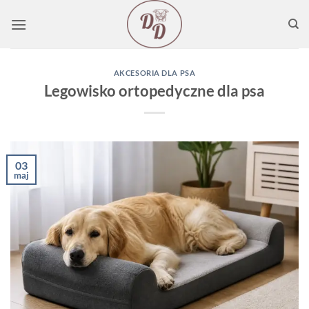
Przewiń
do
zawartości
AKCESORIA DLA PSA
Legowisko ortopedyczne dla psa
03
maj