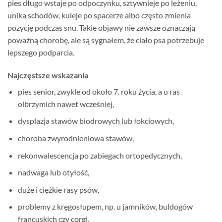
pies długo wstaje po odpoczynku, sztywnieje po leżeniu,
unika schodów, kuleje po spacerze albo często zmienia
pozycję podczas snu. Takie objawy nie zawsze oznaczają
poważną chorobę, ale są sygnałem, że ciało psa potrzebuje
lepszego podparcia.
Najczęstsze wskazania
pies senior, zwykle od około 7. roku życia, a u ras
olbrzymich nawet wcześniej,
dysplazja stawów biodrowych lub łokciowych,
choroba zwyrodnieniowa stawów,
rekonwalescencja po zabiegach ortopedycznych,
nadwaga lub otyłość,
duże i ciężkie rasy psów,
problemy z kręgosłupem, np. u jamników, buldogów
francuskich czy corgi,