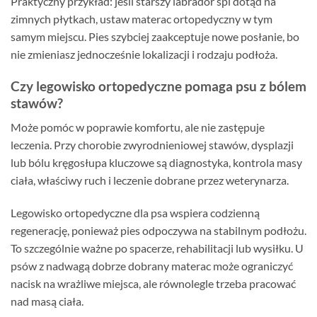
Praktyczny przykład: jeśli starszy labrador śpi dotąd na
zimnych płytkach, ustaw materac ortopedyczny w tym
samym miejscu. Pies szybciej zaakceptuje nowe posłanie, bo
nie zmieniasz jednocześnie lokalizacji i rodzaju podłoża.
Czy legowisko ortopedyczne pomaga psu z bólem
stawów?
Może pomóc w poprawie komfortu, ale nie zastępuje
leczenia. Przy chorobie zwyrodnieniowej stawów, dysplazji
lub bólu kręgosłupa kluczowe są diagnostyka, kontrola masy
ciała, właściwy ruch i leczenie dobrane przez weterynarza.
Legowisko ortopedyczne dla psa wspiera codzienną
regenerację, ponieważ pies odpoczywa na stabilnym podłożu.
To szczególnie ważne po spacerze, rehabilitacji lub wysiłku. U
psów z nadwagą dobrze dobrany materac może ograniczyć
nacisk na wrażliwe miejsca, ale równolegle trzeba pracować
nad masą ciała.