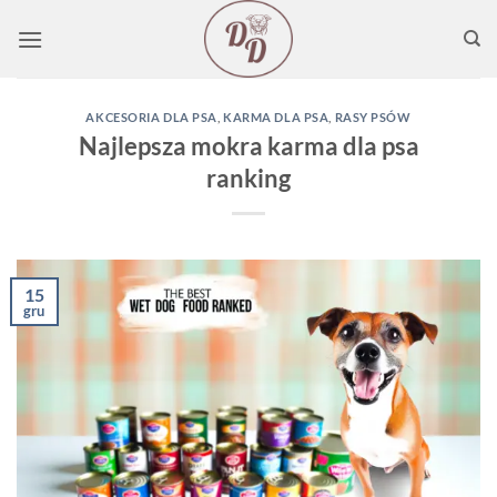
Przewiń
do
zawartości
AKCESORIA DLA PSA
,
KARMA DLA PSA
,
RASY PSÓW
Najlepsza mokra karma dla psa
ranking
15
gru