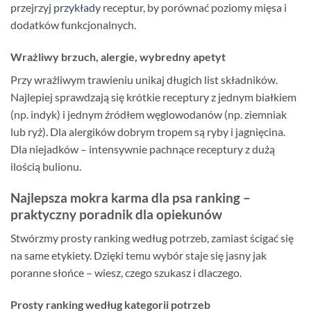
przejrzyj
przykłady
receptur, by porównać poziomy mięsa i
dodatków funkcjonalnych.
Wrażliwy brzuch, alergie, wybredny apetyt
Przy wrażliwym trawieniu unikaj długich list składników.
Najlepiej sprawdzają się krótkie receptury z jednym białkiem
(np. indyk) i jednym źródłem węglowodanów (np. ziemniak
lub ryż). Dla alergików dobrym tropem są ryby i jagnięcina.
Dla niejadków – intensywnie pachnące receptury z dużą
ilością bulionu.
Najlepsza mokra karma dla psa ranking –
praktyczny poradnik dla opiekunów
Stwórzmy prosty ranking według potrzeb, zamiast ścigać się
na same etykiety. Dzięki temu wybór staje się jasny jak
poranne słońce – wiesz, czego szukasz i dlaczego.
Prosty ranking według kategorii potrzeb