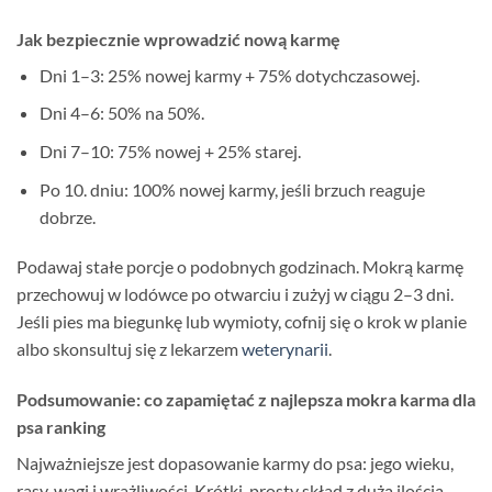
Jak bezpiecznie wprowadzić nową karmę
Dni 1–3: 25% nowej karmy + 75% dotychczasowej.
Dni 4–6: 50% na 50%.
Dni 7–10: 75% nowej + 25% starej.
Po 10. dniu: 100% nowej karmy, jeśli brzuch reaguje
dobrze.
Podawaj stałe porcje o podobnych godzinach. Mokrą karmę
przechowuj w lodówce po otwarciu i zużyj w ciągu 2–3 dni.
Jeśli pies ma biegunkę lub wymioty, cofnij się o krok w planie
albo skonsultuj się z lekarzem
weterynarii
.
Podsumowanie: co zapamiętać z najlepsza mokra karma dla
psa ranking
Najważniejsze jest dopasowanie karmy do psa: jego wieku,
rasy, wagi i wrażliwości. Krótki, prosty skład z dużą ilością