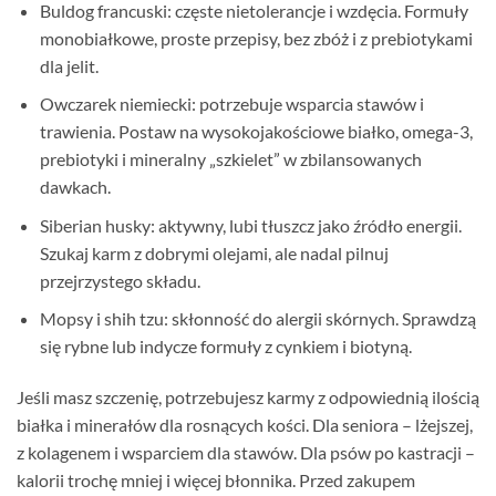
Buldog francuski: częste nietolerancje i wzdęcia. Formuły
monobiałkowe, proste przepisy, bez zbóż i z prebiotykami
dla jelit.
Owczarek niemiecki: potrzebuje wsparcia stawów i
trawienia. Postaw na wysokojakościowe białko, omega-3,
prebiotyki i mineralny „szkielet” w zbilansowanych
dawkach.
Siberian husky: aktywny, lubi tłuszcz jako źródło energii.
Szukaj karm z dobrymi olejami, ale nadal pilnuj
przejrzystego składu.
Mopsy i shih tzu: skłonność do alergii skórnych. Sprawdzą
się rybne lub indycze formuły z cynkiem i biotyną.
Jeśli masz szczenię, potrzebujesz karmy z odpowiednią ilością
białka i minerałów dla rosnących kości. Dla seniora – lżejszej,
z kolagenem i wsparciem dla stawów. Dla psów po kastracji –
kalorii trochę mniej i więcej błonnika. Przed zakupem