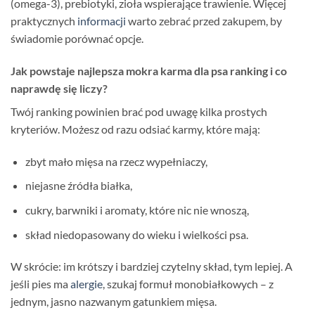
(omega-3), prebiotyki, zioła wspierające trawienie. Więcej
praktycznych
informacji
warto zebrać przed zakupem, by
świadomie porównać opcje.
Jak powstaje najlepsza mokra karma dla psa ranking i co
naprawdę się liczy?
Twój ranking powinien brać pod uwagę kilka prostych
kryteriów. Możesz od razu odsiać karmy, które mają:
zbyt mało mięsa na rzecz wypełniaczy,
niejasne źródła białka,
cukry, barwniki i aromaty, które nic nie wnoszą,
skład niedopasowany do wieku i wielkości psa.
W skrócie: im krótszy i bardziej czytelny skład, tym lepiej. A
jeśli pies ma
alergie
, szukaj formuł monobiałkowych – z
jednym, jasno nazwanym gatunkiem mięsa.