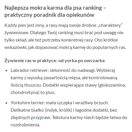
Najlepsza mokra karma dla psa ranking –
praktyczny poradnik dla opiekunów
Każdy pies jest inny, a rasy mają swoje drobne „charaktery”
żywieniowe. Dlatego Twój ranking musi brać pod uwagę nie
tylko skład, ale też potrzeby konkretnej rasy. Oto krótkie
wskazówki, jak dopasować mokrą karmę do popularnych ras.
Żywienie ras w praktyce: od yorka po owczarka
Labrador retriever: skłonność do nadwagi. Wybieraj
karmy z wysoką zawartością mięsa, ale kontrolowaną
ilością tłuszczu. Dodatki wspierające stawy (glukozamina,
chondroityna) to plus.
Yorkshire terrier: mała szczęka i wrażliwy brzuch.
Delikatne białko (indyk, królik) i łagodne dodatki, bez
zbędnych
przypraw
. Tekstura karmy niech będzie łatwa do
rozdrobnienia.