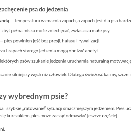
zachęcenie psa do jedzenia
 wodą
— temperatura wzmacnia zapach, a zapach jest dla psa bardz
 zbyt pełna miska może zniechęcać, zwłaszcza małe psy.
— pies powinien jeść bez presji, hałasu i rywalizacji.
czu i zapach starego jedzenia mogą obniżać apetyt.
iektórych psów szukanie jedzenia uruchamia naturalną motywację
cznie silniejszy węch niż człowiek. Dlatego świeżość karmy, szcz
rzy wybrednym psie?
 i szybkie „ratowanie” sytuacji smaczniejszym jedzeniem. Pies ucz
ę kurczakiem, pies może zacząć odmawiać jeszcze częściej.
ni.