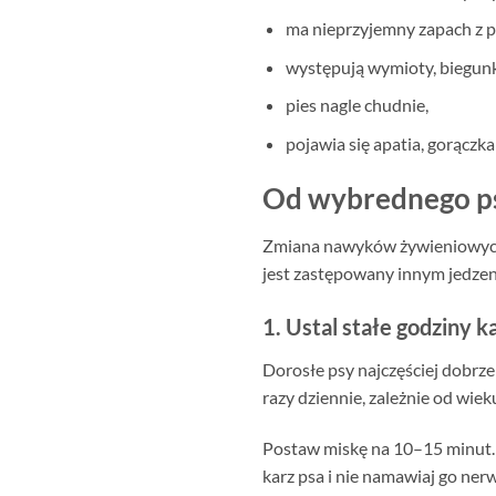
ma nieprzyjemny zapach z p
występują wymioty, biegunk
pies nagle chudnie,
pojawia się apatia, gorączka
Od wybrednego psa
Zmiana nawyków żywieniowych w
jest zastępowany innym jedzen
1. Ustal stałe godziny k
Dorosłe psy najczęściej dobrze
razy dziennie, zależnie od wiek
Postaw miskę na 10–15 minut. Je
karz psa i nie namawiaj go ner