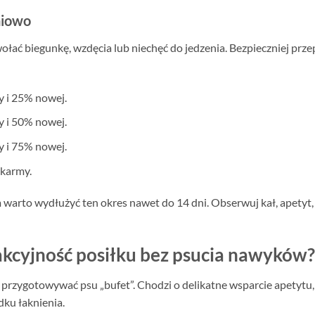
niowo
ać biegunkę, wzdęcia lub niechęć do jedzenia. Bezpieczniej prze
y i 25% nowej.
y i 50% nowej.
y i 75% nowej.
 karmy.
warto wydłużyć ten okres nawet do 14 dni. Obserwuj kał, apetyt,
akcyjność posiłku bez psucia nawyków?
e przygotowywać psu „bufet”. Chodzi o delikatne wsparcie apetytu, 
dku łaknienia.