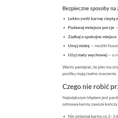
Bezpieczne sposoby na 
Lekko zwilż karmę ciepłą
Podawaj mniejsze porcje
—
Zadbaj o spokojne miejsce
Umyj miskę
— resztki tłusz
Użyj maty węchowej
— u n
Warto pamiętać, że pies ma zna
posiłku mają realne znaczenie.
Czego nie robić p
Największym błędem jest panika
odmowa karmy zawsze kończy si
Nie zmieniaj karmy co 2–3 d