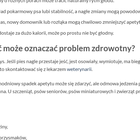
y o różnych porach może tracić naturalny rytm głodu.
ad pokarmowy psa lubi stabilność, a nagłe zmiany mogą powodowa
as, nowy domownik lub rozłąka mogą chwilowo zmniejszyć apetyt
 dostaje za dużo kalorii, może po prostu nie być głodny.
 może oznaczać problem zdrowotny?
s. Jeśli pies nagle przestaje jeść, jest osowiały, wymiotuje, ma bie
rto skontaktować się z lekarzem
weterynarii
.
nodniowy spadek apetytu może się zdarzyć, ale odmowa jedzenia 
a. U szczeniąt, psów seniorów, psów miniaturowych i zwierząt pr
iny,
 przysmaków,