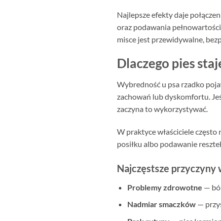
Najlepsze efekty daje połącze
oraz podawania pełnowartościo
misce jest przewidywalne, bezp
Dlaczego pies sta
Wybredność u psa rzadko pojaw
zachowań lub dyskomfortu. Jeśl
zaczyna to wykorzystywać.
W praktyce właściciele często
posiłku albo podawanie resztek
Najczęstsze przyczyny
Problemy zdrowotne
— ból
Nadmiar smaczków
— przys