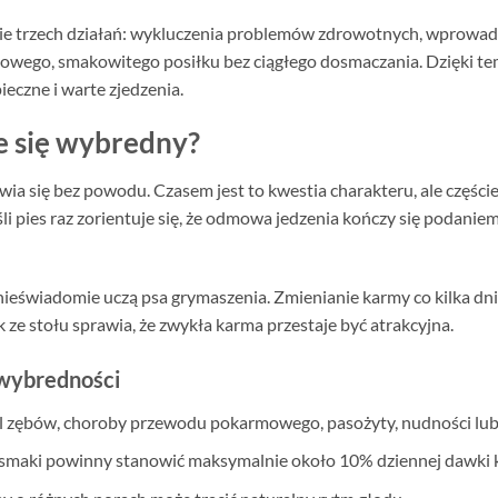
nie trzech działań: wykluczenia problemów zdrowotnych, wprowadz
wego, smakowitego posiłku bez ciągłego dosmaczania. Dzięki temu
ieczne i warte zjedzenia.
je się wybredny?
ia się bez powodu. Czasem jest to kwestia charakteru, ale części
i pies raz zorientuje się, że odmowa jedzenia kończy się podanie
 nieświadomie uczą psa grymaszenia. Zmienianie karmy co kilka d
 ze stołu sprawia, że zwykła karma przestaje być atrakcyjna.
 wybredności
 zębów, choroby przewodu pokarmowego, pasożyty, nudności lub 
maki powinny stanowić maksymalnie około 10% dziennej dawki ka