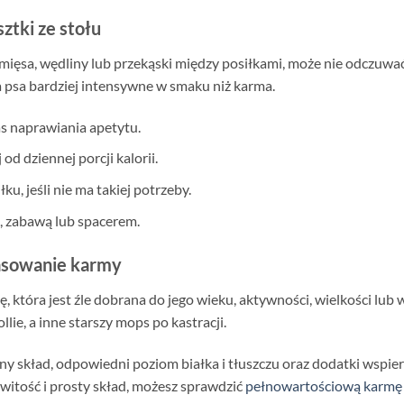
sztki ze stołu
a, mięsa, wędliny lub przekąski między posiłkami, może nie odczu
la psa bardziej intensywne w smaku niż karma.
s naprawiania apetytu.
od dziennej porcji kalorii.
u, jeśli nie ma takiej potrzeby.
, zabawą lub spacerem.
pasowanie karmy
ę, która jest źle dobrana do jego wieku, aktywności, wielkości lub
ie, a inne starszy mops po kastracji.
 skład, odpowiedni poziom białka i tłuszczu oraz dodatki wspiera
witość i prosty skład, możesz sprawdzić
pełnowartościową karmę 