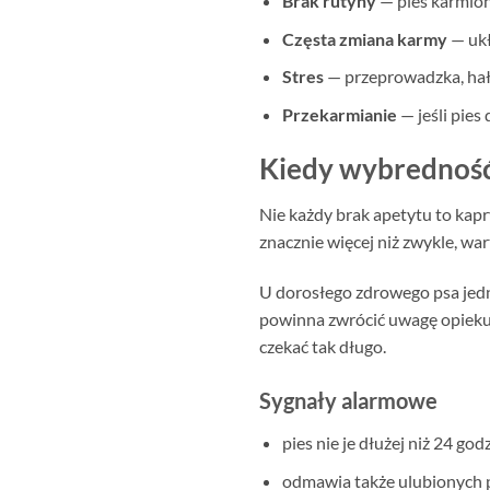
Brak rutyny
— pies karmion
Częsta zmiana karmy
— ukł
Stres
— przeprowadzka, hał
Przekarmianie
— jeśli pies
Kiedy wybredność
Nie każdy brak apetytu to kapry
znacznie więcej niż zwykle, wa
U dorosłego zdrowego psa jed
powinna zwrócić uwagę opiekun
czekać tak długo.
Sygnały alarmowe
pies nie je dłużej niż 24 godz
odmawia także ulubionych