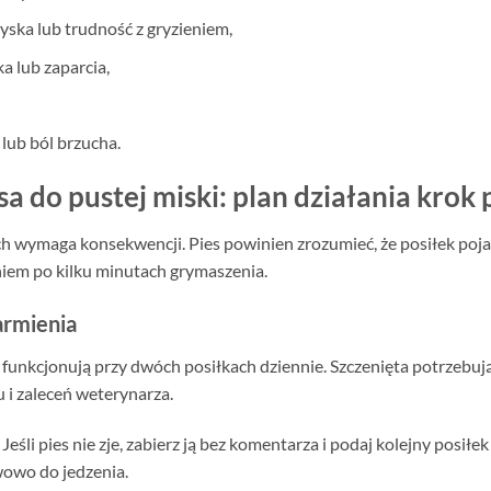
yska lub trudność z gryzieniem,
a lub zaparcia,
 lub ból brzucha.
 do pustej miski: plan działania krok 
ymaga konsekwencji. Pies powinien zrozumieć, że posiłek pojawia
iem po kilku minutach grymaszenia.
armienia
 funkcjonują przy dwóch posiłkach dziennie. Szczenięta potrzebują
u i zaleceń weterynarza.
śli pies nie zje, zabierz ją bez komentarza i podaj kolejny posiłek
wowo do jedzenia.