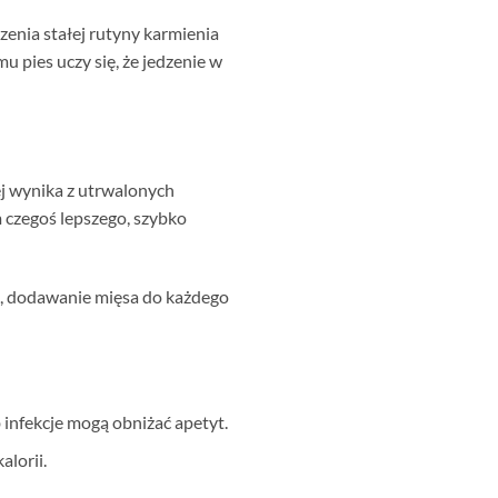
enia stałej rutyny karmienia
 pies uczy się, że jedzenie w
ej wynika z utrwalonych
m czegoś lepszego, szybko
ni, dodawanie mięsa do każdego
infekcje mogą obniżać apetyt.
lorii.