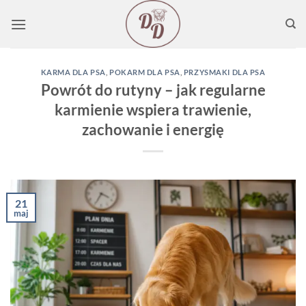
Przewiń
do
zawartości
KARMA DLA PSA
,
POKARM DLA PSA
,
PRZYSMAKI DLA PSA
Powrót do rutyny – jak regularne
karmienie wspiera trawienie,
zachowanie i energię
21
maj