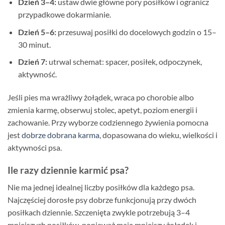
Dzień 3–4:
ustaw dwie główne pory posiłków i ogranicz
przypadkowe dokarmianie.
Dzień 5–6:
przesuwaj posiłki do docelowych godzin o 15–
30 minut.
Dzień 7:
utrwal schemat: spacer, posiłek, odpoczynek,
aktywność.
Jeśli pies ma wrażliwy żołądek, wraca po chorobie albo
zmienia karmę, obserwuj stolec, apetyt, poziom energii i
zachowanie. Przy wyborze codziennego żywienia pomocna
jest
dobrze dobrana karma
, dopasowana do wieku, wielkości i
aktywności psa.
Ile razy dziennie karmić psa?
Nie ma jednej idealnej liczby posiłków dla każdego psa.
Najczęściej dorosłe psy dobrze funkcjonują przy dwóch
posiłkach dziennie. Szczenięta zwykle potrzebują 3–4
mniejszych posiłków, ponieważ mają mniejszy żołądek i