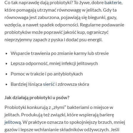
Co tak naprawdę dają probiotyki? To żywe, dobre
bakterie
,
które pomagają utrzymać równowagę w jelitach. Gdy ta
równowaga jest zaburzona, pojawiają się biegunki, gazy,
wzdęcia, a nawet spadek odporności. Regularne podawanie
probiotyków może poprawić jakość kup, ograniczyć
nieprzyjemny zapach z pyska i dodać psu energii.
Wsparcie trawienia po zmianie karmy lub stresie
Lepsza odporność, mniej infekcji jelitowych
Pomoc w trakcie i po antybiotykach
Bardziej lśniąca
sierść
i zdrowsza skóra
Jak działają probiotyki u psów?
Probiotyki konkurują z „złymi” bakteriami o miejsce w
jelitach. Produkują też związki, które wspierają barierę
jelitową
. W praktyce oznacza to spokojniejszy brzuch, mniej
gazów i lepsze wchłanianie składników odżywczych. Jeśli