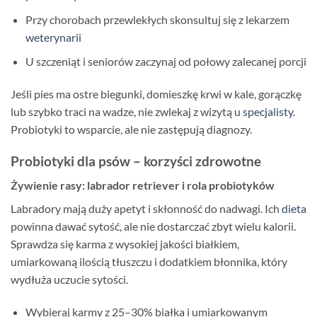
Przy chorobach przewlekłych skonsultuj się z lekarzem
weterynarii
U szczeniąt i seniorów zaczynaj od połowy zalecanej porcji
Jeśli pies ma ostre biegunki, domieszkę krwi w kale, gorączkę
lub szybko traci na wadze, nie zwlekaj z wizytą u
specjalisty
.
Probiotyki to wsparcie, ale nie zastępują diagnozy.
Probiotyki dla psów – korzyści zdrowotne
Żywienie rasy: labrador retriever i rola probiotyków
Labradory mają duży apetyt i skłonność do nadwagi. Ich
dieta
powinna dawać sytość, ale nie dostarczać zbyt wielu kalorii.
Sprawdza się karma z wysokiej jakości białkiem,
umiarkowaną ilością tłuszczu i dodatkiem błonnika, który
wydłuża uczucie sytości.
Wybieraj karmy z 25–30% białka i umiarkowanym