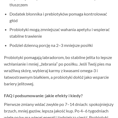
tłuszczem
Dodatek błonnika i prebiotyków pomaga kontrolować
głód
Probiotyki mogą zmniejszać wahania apetytu i wspierać
stabilne trawienie
Podziel dzienną porcję na 2–3 mniejsze posiłki
Probiotyki pomagają labradorom, bo stabilne jelita to lepsze
wchłanianie i mniej „żebrania” po posiłku. Jeśli Twój pies ma
wrażliwą skórę, wybieraj karmy z kwasami omega‑3 i
łatwostrawnym białkiem, a probiotyki dołóż jako wsparcie
bariery jelitowej.
FAQ i podsumowanie: jakie efekty i kiedy?
Pierwsze zmiany widać zwykle po 7–14 dniach: spokojniejszy
brzuch, mniej gazów, lepsza jakość kup. Po 4–6 tygodniach
wiele psów ma więcej energii i ładniejszą sierść. Probiotyki