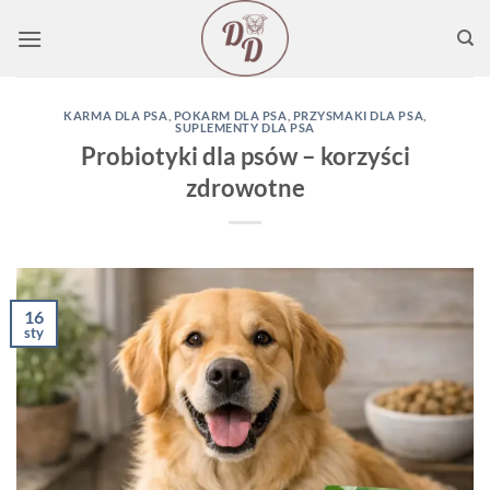
Przewiń
do
zawartości
KARMA DLA PSA
,
POKARM DLA PSA
,
PRZYSMAKI DLA PSA
,
SUPLEMENTY DLA PSA
Probiotyki dla psów – korzyści
zdrowotne
16
sty