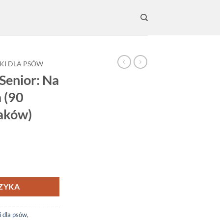
KI DLA PSÓW
Senior: Na
 (90
aków)
 stawy starego psa (90 miękkich przysmaków)
ZYKA
 dla psów
,