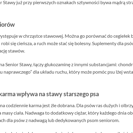
Stawy już przy pierwszych oznakach sztywności bywa mądrą strat
niorów
występuje w chrząstce stawowej. Można go porównać do cegiełek 
 robi się cieńsza, a ruch może stać się bolesny. Suplementy dla p
zację stawów.
na Senior Stawy, łączy glukozaminę z innymi substancjami: chon
 naprawczego” dla układu ruchu, który może pomóc psu lżej wstaw
 karma wpływa na stawy starszego psa
ana codziennie karma jest źle dobrana. Dla psów ras dużych i olbrz
masy ciała. Nadwaga to dodatkowy ciężar, który każdego dnia obci
ch dla psów z nadwagą lub dedykowanych psom seniorom.