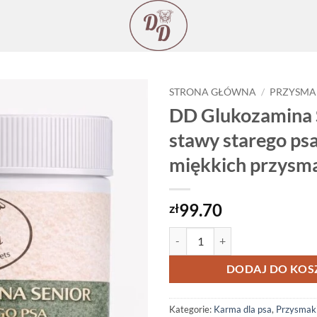
STRONA GŁÓWNA
/
PRZYSMA
DD Glukozamina 
stawy starego psa
miękkich przysm
99.70
zł
ilość DD Glukozamina Senior: Na
DODAJ DO KOS
Kategorie:
Karma dla psa
,
Przysmaki