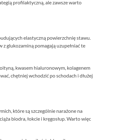
egią profilaktyczną, ale zawsze warto
budujących elastyczną powierzchnię stawu.
sów z glukozaminą pomagają uzupełniać te
droityną, kwasem hialuronowym, kolagenem
ać, chętniej wchodzić po schodach i dłużej
ymich, które są szczególnie narażone na
ąża biodra, łokcie i kręgosłup. Warto więc