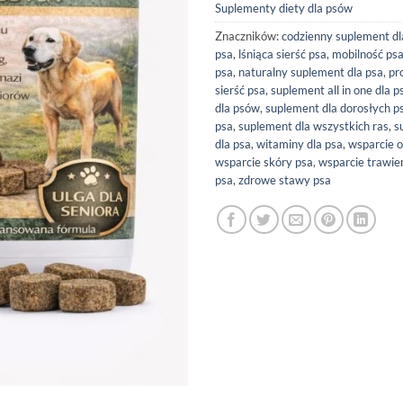
Suplementy diety dla psów
Znaczników:
codzienny suplement dl
psa
,
lśniąca sierść psa
,
mobilność ps
psa
,
naturalny suplement dla psa
,
pr
sierść psa
,
suplement all in one dla p
dla psów
,
suplement dla dorosłych 
psa
,
suplement dla wszystkich ras
,
s
dla psa
,
witaminy dla psa
,
wsparcie o
wsparcie skóry psa
,
wsparcie trawie
psa
,
zdrowe stawy psa