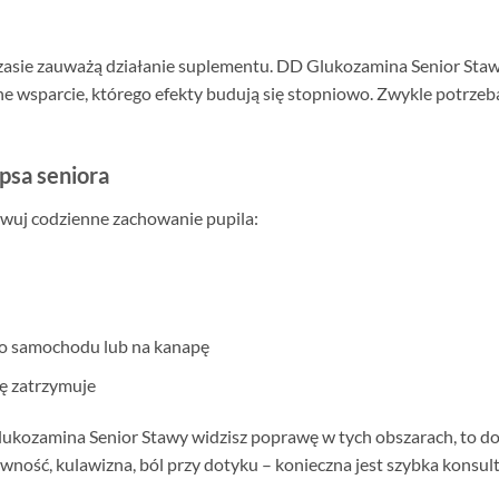
czasie zauważą działanie suplementu. DD Glukozamina Senior Staw
ne wsparcie, którego efekty budują się stopniowo. Zwykle potrzeba 
psa seniora
wuj codzienne zachowanie pupila:
do samochodu lub na kanapę
ię zatrzymuje
lukozamina Senior Stawy widzisz poprawę w tych obszarach, to d
wność, kulawizna, ból przy dotyku – konieczna jest szybka konsu