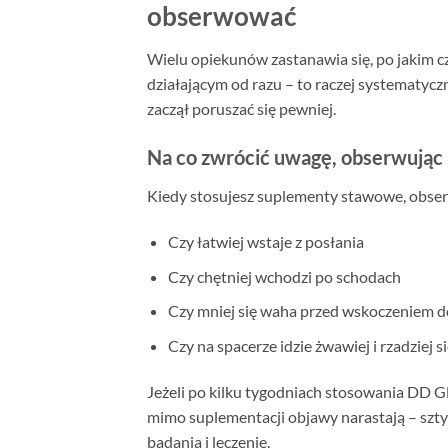
obserwować
Wielu opiekunów zastanawia się, po jakim 
działającym od razu – to raczej systematycz
zaczął poruszać się pewniej.
Na co zwrócić uwagę, obserwując 
Kiedy stosujesz suplementy stawowe, obser
Czy łatwiej wstaje z posłania
Czy chętniej wchodzi po schodach
Czy mniej się waha przed wskoczeniem 
Czy na spacerze idzie żwawiej i rzadziej s
Jeżeli po kilku tygodniach stosowania DD G
mimo suplementacji objawy narastają – szty
badania i leczenie.