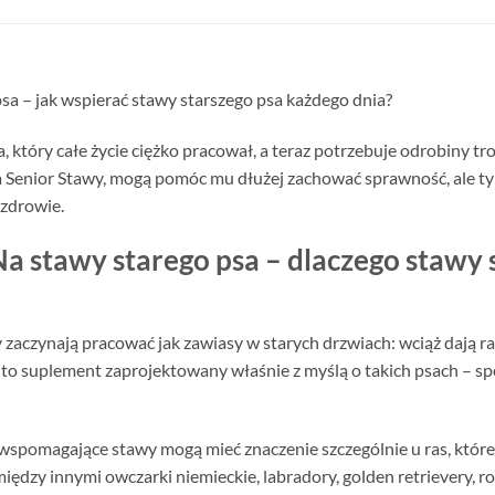
a – jak wspierać stawy starszego psa każdego dnia?
który całe życie ciężko pracował, a teraz potrzebuje odrobiny tros
 Senior Stawy, mogą pomóc mu dłużej zachować sprawność, ale ty
 zdrowie.
a stawy starego psa – dlaczego stawy
 zaczynają pracować jak zawiasy w starych drzwiach: wciąż dają r
to suplement zaprojektowany właśnie z myślą o takich psach – spo
wspomagające stawy mogą mieć znaczenie szczególnie u ras, które 
ędzy innymi owczarki niemieckie, labradory, golden retrievery, rot