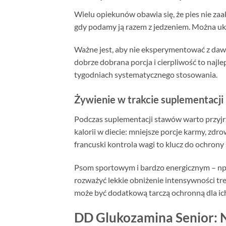
Wielu opiekunów obawia się, że pies nie z
gdy podamy ją razem z jedzeniem. Można ukr
Ważne jest, aby nie eksperymentować z dawk
dobrze dobrana porcja i cierpliwość to najle
tygodniach systematycznego stosowania.
Żywienie w trakcie suplementacji
Podczas suplementacji stawów warto przyjrze
kalorii w diecie: mniejsze porcje karmy, zd
francuski kontrola wagi to klucz do ochrony
Psom sportowym i bardzo energicznym – np. b
rozważyć lekkie obniżenie intensywności t
może być dodatkową tarczą ochronną dla ic
DD Glukozamina Senior: Na