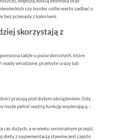
uszczu, większą ilością błonnika oraz
emieckich czy border collie warto zadbać o
e bez przesady z kaloriami.
ziej skorzystają z
 pomocna także u psów dorosłych, które
ch wady wrodzone, przebyte urazy lub
łodości pracują pod dużym obciążeniem. Gdy
wy może pełnić ważną funkcję wspierającą –
 ras dużych, a w wieku senioralnym przejść
ej diety z suplementacją stawów jest często