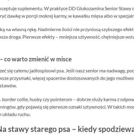
aakceptuje suplementu. W praktyce DD Glukozamina Senior Stawy
yć dawkę w porcji mokrej karmy, w kawałku mięsa albo w specjalny
ą na własną rękę. Nadmierne ilości nie przyniosą szybszego efekt
psza droga. Pierwsze efekty – mniejsza sztywność, chętniejsze wst
 – co warto zmienić w misce
ć się całemu jadłospisowi psa. Jeśli nasz senior ma nadwagę, pod
rowsze przysmaki, więcej spacerów dostosowanych do jego możliwośc
 stawów.
order collie, husky czy pointerom – dobrze służy karma z odpowied
reningów, gdy pojawią się pierwsze oznaki sztywności. W takich
h układu ruchu.
 stawy starego psa – kiedy spodziewać 