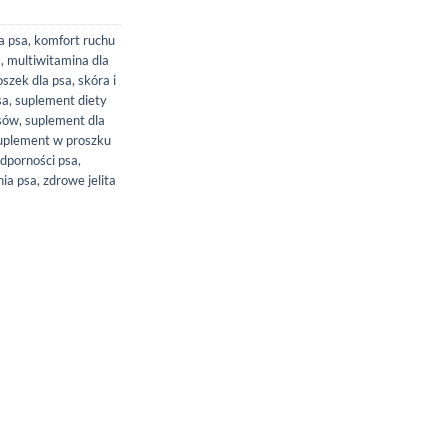
a psa
,
komfort ruchu
a
,
multiwitamina dla
oszek dla psa
,
skóra i
sa
,
suplement diety
psów
,
suplement dla
uplement w proszku
dporności psa
,
nia psa
,
zdrowe jelita