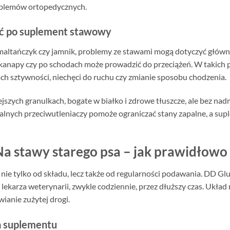
blemów ortopedycznych.
nąć po suplement stawowy
u, maltańczyk czy jamnik, problemy ze stawami mogą dotyczyć główn
 z kanapy czy po schodach może prowadzić do przeciążeń. W takic
h sztywności, niechęci do ruchu czy zmianie sposobu chodzenia.
szych granulkach, bogate w białko i zdrowe tłuszcze, ale bez nad
alnych przeciwutleniaczy pomoże ograniczać stany zapalne, a s
Na stawy starego psa – jak prawidłow
ie tylko od składu, lecz także od regularności podawania. DD G
lekarza weterynarii, zwykle codziennie, przez dłuższy czas. Układ 
ianie zużytej drogi.
a suplementu