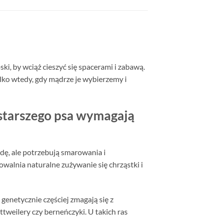
ki, by wciąż cieszyć się spacerami i zabawą.
lko wtedy, gdy mądrze je wybierzemy i
 starszego psa wymagają
adę, ale potrzebują smarowania i
walnia naturalne zużywanie się chrząstki i
genetycznie częściej zmagają się z
tweilery czy berneńczyki. U takich ras