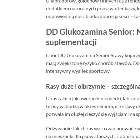
U labradorów, goldenów i innych ras z tende
dodatkiem naturalnych przeciwutleniaczy, 
odpowiednią ilość białka dobrej jakości – ta
DD Glukozamina Senior: Na
suplementacji
Choć DD Glukozamina Senior Stawy kojarzy 
mają zwiększone ryzyko chorób stawów. Dotyc
intensywny wysiłek sportowy.
Rasy duże i olbrzymie – szczególn
U ras takich jak owczarek niemiecki, labrad
te psy wchodzą w okres seniora, ich stawy 
pozwala im dłużej cieszyć się wyjściami na 
Odżywianie takich ras warto zaplanować z w
na mieszanki dla psów starszych, z obniżoną 