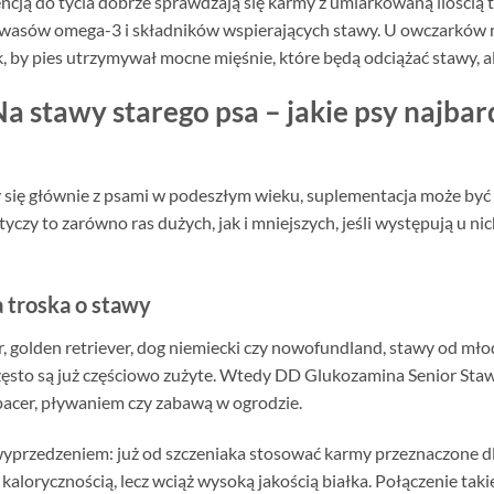
ncją do tycia dobrze sprawdzają się karmy z umiarkowaną ilością tł
kwasów omega-3 i składników wspierających stawy. U owczarków ni
k, by pies utrzymywał mocne mięśnie, które będą odciążać stawy, al
 stawy starego psa – jakie psy najbard
się głównie z psami w podeszłym wieku, suplementacja może być
zy to zarówno ras dużych, jak i mniejszych, jeśli występują u ni
a troska o stawy
or, golden retriever, dog niemiecki czy nowofundland, stawy od m
często są już częściowo zużyte. Wtedy DD Glukozamina Senior Sta
spacer, pływaniem czy zabawą w ogrodzie.
yprzedzeniem: już od szczeniaka stosować karmy przeznaczone dla
kalorycznością, lecz wciąż wysoką jakością białka. Połączenie taki