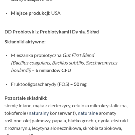
Miejsce produkcji:
USA
DD Probiotyki z Prebiotykami i Dynią. Skład
Składniki aktywne:
Mieszanka probiotyczna
Gut First Blend
(Bacillus coagulans, Bacillus subtilis, Saccharomyces
boulardii)
–
6 miliardów CFU
Fruktooligosacharydy (FOS) –
50 mg
Pozostałe składniki:
siemię lniane, mąka z ciecierzycy, celuloza mikrokrystaliczna,
tokoferole (
naturalny
konserwant),
naturalne
aromaty
roślinne, olej palmowy, papaja, białko grochu, dynia, ekstrakt
z rozmarynu, lecytyna słonecznikowa, skrobia tapiokowa,