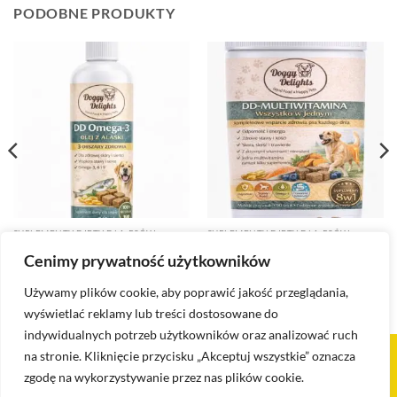
PODOBNE PRODUKTY
SUPLEMENTY DIETY DLA PSÓW
SUPLEMENTY DIETY DLA PSÓW
DD Omega-3 – Suplement diety
DD-Multiwitamina – Codzienne
Cenimy prywatność użytkowników
dla psów z olejem z Alaski
wsparcie zdrowia psa
zł
99.00
zł
110.00
Używamy plików cookie, aby poprawić jakość przeglądania,
wyświetlać reklamy lub treści dostosowane do
indywidualnych potrzeb użytkowników oraz analizować ruch
na stronie. Kliknięcie przycisku „Akceptuj wszystkie” oznacza
Visa
PayPal
Stripe
MasterCard
Cash
zgodę na wykorzystywanie przez nas plików cookie.
On