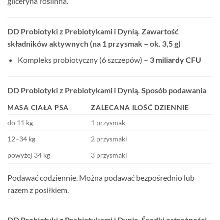
gliceryna roślinna.
DD Probiotyki z Prebiotykami i Dynią. Zawartość
składników aktywnych (na 1 przysmak – ok. 3,5 g)
Kompleks probiotyczny (6 szczepów) –
3 miliardy CFU
DD Probiotyki z Prebiotykami i Dynią. Sposób podawania
MASA CIAŁA PSA
ZALECANA ILOŚĆ DZIENNIE
do 11 kg
1 przysmak
12–34 kg
2 przysmaki
powyżej 34 kg
3 przysmaki
Podawać codziennie. Można podawać bezpośrednio lub
razem z posiłkiem.
DD Probiotyki z Prebiotykami i Dynią. Środki ostrożności