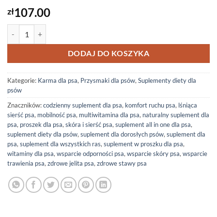
107.00
zł
ilość DD Probiotyki z Prebiotykami i Dynią dla psa (120 sztuk)
DODAJ DO KOSZYKA
Kategorie:
Karma dla psa
,
Przysmaki dla psów
,
Suplementy diety dla
psów
Znaczników:
codzienny suplement dla psa
,
komfort ruchu psa
,
lśniąca
sierść psa
,
mobilność psa
,
multiwitamina dla psa
,
naturalny suplement dla
psa
,
proszek dla psa
,
skóra i sierść psa
,
suplement all in one dla psa
,
suplement diety dla psów
,
suplement dla dorosłych psów
,
suplement dla
psa
,
suplement dla wszystkich ras
,
suplement w proszku dla psa
,
witaminy dla psa
,
wsparcie odporności psa
,
wsparcie skóry psa
,
wsparcie
trawienia psa
,
zdrowe jelita psa
,
zdrowe stawy psa