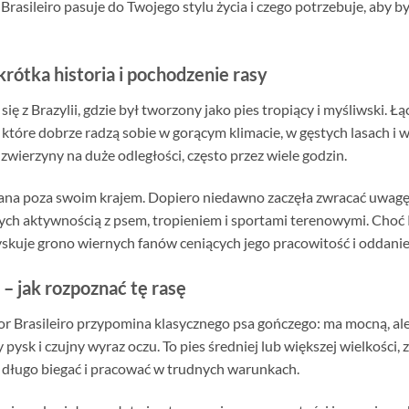
 Brasileiro pasuje do Twojego stylu życia i czego potrzebuje, aby
krótka historia i pochodzenie rasy
ię z Brazylii, gdzie był tworzony jako pies tropiący i myśliwski. 
które dobrze radzą sobie w gorącym klimacie, w gęstych lasach i
zwierzyny na duże odległości, często przez wiele godzin.
 znana poza swoim krajem. Dopiero niedawno zaczęła zwracać uwag
ch aktywnością z psem, tropieniem i sportami terenowymi. Choć R
zyskuje grono wiernych fanów ceniących jego pracowitość i oddanie
 – jak rozpoznać tę rasę
or Brasileiro przypomina klasycznego psa gończego: ma mocną, ale
pysk i czujny wyraz oczu. To pies średniej lub większej wielkości,
 długo biegać i pracować w trudnych warunkach.