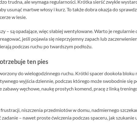
ardzo trudna, ale wymaga regularności. Krótka sierść zwykle wystarc
aby usunąć martwe włosy i kurz. To także dobra okazja do sprawdze
erze w lesie.
y – są opadające, więc słabiej wentylowane. Warto je regularnie o
reagować, jeśli pojawia się nieprzyjemny zapach lub zaczerwienie
 ścierają podczas ruchu po twardszym podłożu.
otrzebuje ten pies
tworzony do wielogodzinnego ruchu. Krótki spacer dookoła bloku n
ktywnego wyjścia dziennie, podczas którego może swobodnie się p
e zabawy węchowe, naukę prostych komend, pracę z linką trenin
frustracji, niszczenia przedmiotów w domu, nadmiernego szczeka
eć zadanie – nawet proste ćwiczenia podczas spaceru, jak szukani