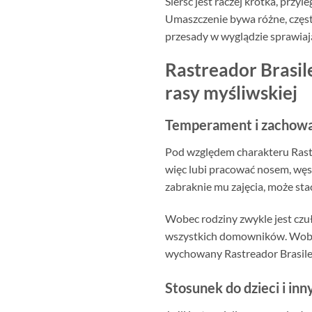
Sierść jest raczej krótka, przyl
Umaszczenie bywa różne, często
przesady w wyglądzie sprawiają
Rastreador Brasile
rasy myśliwskiej
Temperament i zachowan
Pod względem charakteru Rastre
więc lubi pracować nosem, węszy
zabraknie mu zajęcia, może sta
Wobec rodziny zwykle jest czuły
wszystkich domowników. Wobec
wychowany Rastreador Brasileir
Stosunek do dzieci i inn