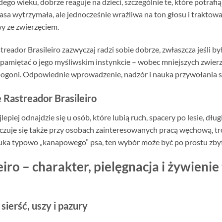
dego wieku, dobrze reaguje na dzieci, szczególnie te, które potrafi
 rasa wytrzymała, ale jednocześnie wrażliwa na ton głosu i traktow
wy ze zwierzęciem.
treador Brasileiro zazwyczaj radzi sobie dobrze, zwłaszcza jeśli
 pamiętać o jego myśliwskim instynkcie – wobec mniejszych zwierząt
ogoni. Odpowiednie wprowadzenie, nadzór i nauka przywołania s
 Rastreador Brasileiro
jlepiej odnajdzie się u osób, które lubią ruch, spacery po lesie, dług
 czuje się także przy osobach zainteresowanych pracą węchową, t
 szuka typowo „kanapowego” psa, ten wybór może być po prostu zb
iro – charakter, pielęgnacja i żywienie
sierść, uszy i pazury