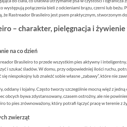
egająca do ciała, co ułatwia utrzymanie psa w czystości i ogranicza 
 występują połączenia bieli z odcieniami brązu, czerni lub beżu. P
, że Rastreador Brasileiro jest psem praktycznym, stworzonym do 
iro – charakter, pielęgnacja i żywienie
ie na co dzień
ador Brasileiro to przede wszystkim pies aktywny i inteligentny. 
ć i szukać śladów. W domu, przy odpowiedniej ilości ruchu, potrafi
ć się niespokojny lub znaleźć sobie własne „zabawy”, które nie za
, oddany i lojalny. Często tworzy szczególnie mocną więź z jedną o
 obcych bywa zdystansowany, czasem ostrożny, ale nie powinie
o to pies zrównoważony, który potrafi łączyć pracę w terenie z 
ych zwierząt