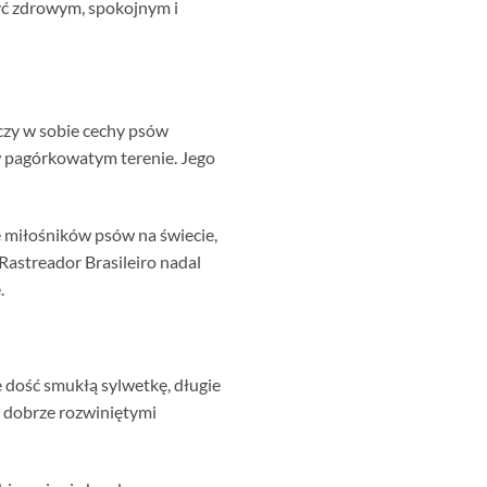
 być zdrowym, spokojnym i
Łączy w sobie cechy psów
 w pagórkowatym terenie. Jego
ę miłośników psów na świecie,
astreador Brasileiro nadal
.
 dość smukłą sylwetkę, długie
 z dobrze rozwiniętymi