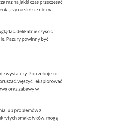
za raz na jakiś czas przeczesać
nia, czy na skórze nie ma
glądać, delikatnie czyścić
nie. Pazury powinny być
ie wystarczy. Potrzebuje co
oruszać, węszyć i eksplorować
gową oraz zabawy w
nia lub problemów z
e ukrytych smakołyków, mogą