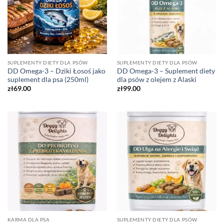
SUPLEMENTY DIETY DLA PSÓW
SUPLEMENTY DIETY DLA PSÓW
DD Omega-3 – Dziki Łosoś jako
DD Omega-3 – Suplement diety
suplement dla psa (250ml)
dla psów z olejem z Alaski
zł
69.00
zł
99.00
KARMA DLA PSA
SUPLEMENTY DIETY DLA PSÓW