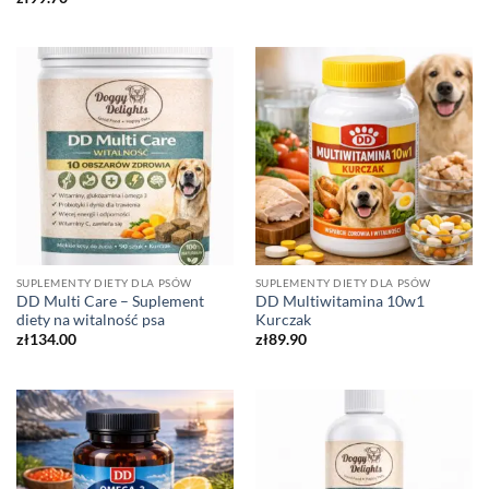
SUPLEMENTY DIETY DLA PSÓW
SUPLEMENTY DIETY DLA PSÓW
DD Multi Care – Suplement
DD Multiwitamina 10w1
diety na witalność psa
Kurczak
zł
134.00
zł
89.90