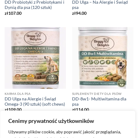
DD Probiotyki z Prebiotykami i
DD Ulga – Na Alergie i Świąd
Dynią dla psa (120 sztuk)
psa
zł
107.00
zł
94.00
KARMA DLA PSA
SUPLEMENTY DIETY DLA PSÓW
DD Ulga na Alergie i Świąd
DD-8w1- Multiwitamina dla
Omega-3 (90 sztuk) (soft chews)
psa
zł
109.00
zł
114.00
Cenimy prywatność użytkowników
1
2
Używamy plików cookie, aby poprawić jakość przeglądania,