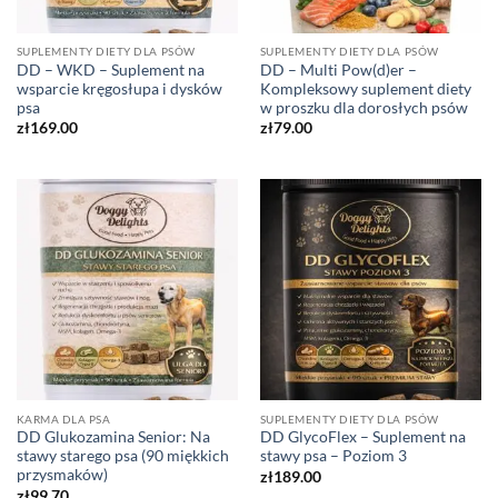
SUPLEMENTY DIETY DLA PSÓW
SUPLEMENTY DIETY DLA PSÓW
DD – WKD – Suplement na
DD – Multi Pow(d)er –
wsparcie kręgosłupa i dysków
Kompleksowy suplement diety
psa
w proszku dla dorosłych psów
zł
169.00
zł
79.00
KARMA DLA PSA
SUPLEMENTY DIETY DLA PSÓW
DD Glukozamina Senior: Na
DD GlycoFlex – Suplement na
stawy starego psa (90 miękkich
stawy psa – Poziom 3
przysmaków)
zł
189.00
zł
99.70