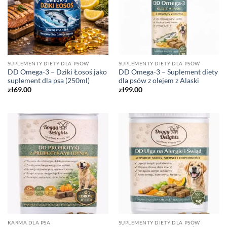
SUPLEMENTY DIETY DLA PSÓW
SUPLEMENTY DIETY DLA PSÓW
DD Omega-3 – Dziki Łosoś jako
DD Omega-3 – Suplement diety
suplement dla psa (250ml)
dla psów z olejem z Alaski
zł
69.00
zł
99.00
KARMA DLA PSA
SUPLEMENTY DIETY DLA PSÓW