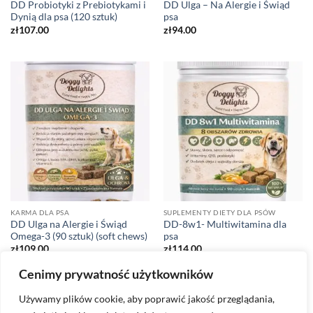
DD Probiotyki z Prebiotykami i
DD Ulga – Na Alergie i Świąd
Dynią dla psa (120 sztuk)
psa
zł
107.00
zł
94.00
KARMA DLA PSA
SUPLEMENTY DIETY DLA PSÓW
DD Ulga na Alergie i Świąd
DD-8w1- Multiwitamina dla
Omega-3 (90 sztuk) (soft chews)
psa
zł
109.00
zł
114.00
Cenimy prywatność użytkowników
1
2
Używamy plików cookie, aby poprawić jakość przeglądania,