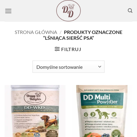
Przewiń
do
zawartości
STRONA GŁÓWNA
/
PRODUKTY OZNACZONE
“LŚNIĄCA SIERŚĆ PSA”
FILTRUJ