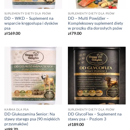
SUPLEMENTY DIETY DLA PSÓW
SUPLEMENTY DIETY DLA PSÓW
DD – WKD – Suplement na
DD – Multi Pow(d)er –
wsparcie kręgosłupa i dysków
Kompleksowy suplement diety
psa
w proszku dla dorosłych psów
zł
169.00
zł
79.00
KARMA DLA PSA
SUPLEMENTY DIETY DLA PSÓW
DD Glukozamina Senior: Na
DD GlycoFlex – Suplement na
stawy starego psa (90 miękkich
stawy psa – Poziom 3
przysmaków)
zł
189.00
zł
99.70