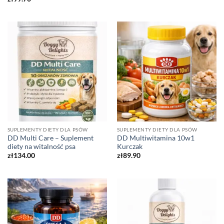
SUPLEMENTY DIETY DLA PSÓW
SUPLEMENTY DIETY DLA PSÓW
DD Multi Care – Suplement
DD Multiwitamina 10w1
diety na witalność psa
Kurczak
zł
134.00
zł
89.90