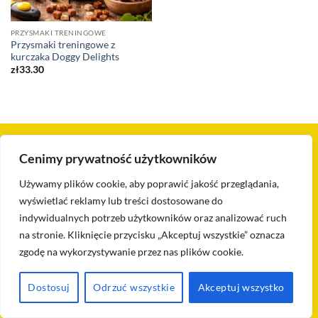
PRZYSMAKI TRENINGOWE
Przysmaki treningowe z
kurczaka Doggy Delights
zł
33.30
Visa
PayPal
Stripe
MasterCard
Cash
Cenimy prywatność użytkowników
On
KONTAKT
BLOG
POLITYKA PRYWATNOŚCI I COOKIES
Delivery
Używamy plików cookie, aby poprawić jakość przeglądania,
POLITYKA ZWROTÓW I REKLAMACJI
REGULAMIN
SKLEP
wyświetlać reklamy lub treści dostosowane do
Doggy Delights 2026 ©
Kodowanie strony AIDWAY
indywidualnych potrzeb użytkowników oraz analizować ruch
na stronie. Kliknięcie przycisku „Akceptuj wszystkie” oznacza
zgodę na wykorzystywanie przez nas plików cookie.
Dostosuj
Odrzuć wszystkie
Akceptuj wszystko