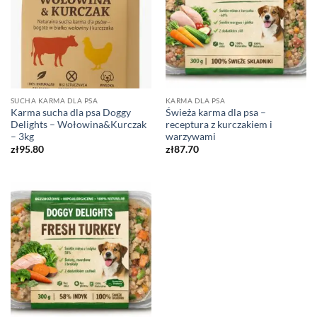
SUCHA KARMA DLA PSA
KARMA DLA PSA
Karma sucha dla psa Doggy
Świeża karma dla psa –
Delights – Wołowina&Kurczak
receptura z kurczakiem i
– 3kg
warzywami
zł
95.80
zł
87.70