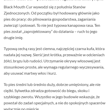
Black Mouth Cur wywodzi się z południa Stanów
Zjednoczonych. Od początku był hodowany głównie jako
pies do pracy: do pilnowania gospodarstwa, zaganiania
zwierząt i polowań. To nie jest typowa kanapowa rasa. Ten
pies został „zaprojektowany” do działania – ruch to jego
drugie imię.
Typową cechą rasy jest ciemna, najczęściej czarna kufa, która
nadała jej nazwę. Sierść jest krótka, przeważnie w odcieniach
żółci, brązu lub rudości. Utrzymanie okrywy włosowej jest
stosunkowo proste, ale wymaga regularnego wyczesywania,
aby usuwać martwy włos i kurz.
To pies średni lub średnio duży, dobrze umięśniony, ale nie
ciężki. Sylwetka zdradza gotowość do biegu, skoku i
szybkiego zwrotu. Wszystko w jego budowie wskazuje, że
powstał do zadań specjalnych, a nie do spokojnych spacerów
wyłącznie po mieście.