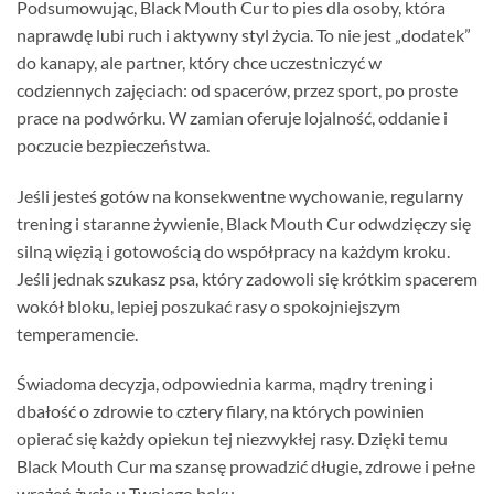
Podsumowując, Black Mouth Cur to pies dla osoby, która
naprawdę lubi ruch i aktywny styl życia. To nie jest „dodatek”
do kanapy, ale partner, który chce uczestniczyć w
codziennych zajęciach: od spacerów, przez sport, po proste
prace na podwórku. W zamian oferuje lojalność, oddanie i
poczucie bezpieczeństwa.
Jeśli jesteś gotów na konsekwentne wychowanie, regularny
trening i staranne żywienie, Black Mouth Cur odwdzięczy się
silną więzią i gotowością do współpracy na każdym kroku.
Jeśli jednak szukasz psa, który zadowoli się krótkim spacerem
wokół bloku, lepiej poszukać rasy o spokojniejszym
temperamencie.
Świadoma decyzja, odpowiednia karma, mądry trening i
dbałość o zdrowie to cztery filary, na których powinien
opierać się każdy opiekun tej niezwykłej rasy. Dzięki temu
Black Mouth Cur ma szansę prowadzić długie, zdrowe i pełne
wrażeń życie u Twojego boku.