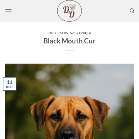
Przewiń
do
zawartości
RASY PSÓW
,
SZCZENIĘTA
Black Mouth Cur
11
mar