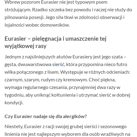
Wbrew pozorom Eurasier nie jest typowym psem
stróżującym. Rzadko szczeka bez powodu i raczej nie służy do
pilnowania posesji. Jego siła tkwi w zdolności obserwacji i
lojalności wobec domowników.
Eurasier – pielęgnacja i umaszczenie tej
wyjątkowej rasy
Jednym z najsilniejszych atutów Eurasiery jest jego szata –
gęsta, dwuwarstwowa
sierść
, która przypomina nieco futro
wilka połączonego z lisem. Występuje w różnych odcieniach:
czarnym, szarym, rudym czy kremowym. Choć piękna,
wymaga regularnego czesania, przynajmniej dwa razy w
tygodniu, aby uniknąć kołtunienia i utrzymać sierść w dobrej
kondycji.
Czy Eurasier nadaje się dla alergików?
Niestety, Eurasier z racji swojej grubej sierści i sezonowego
linienia nie jest najlepszym wyborem dla osób wrażliwych na