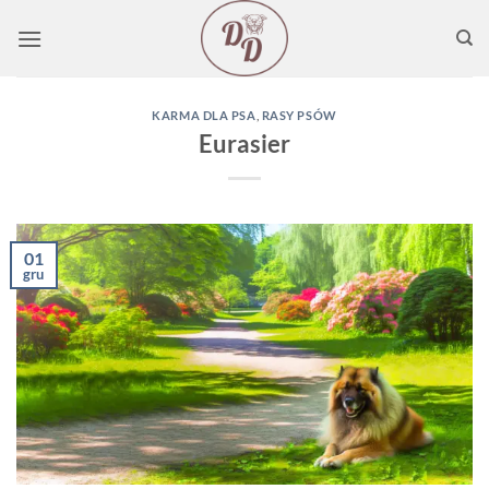
Przewiń
do
zawartości
KARMA DLA PSA
,
RASY PSÓW
Eurasier
01
gru