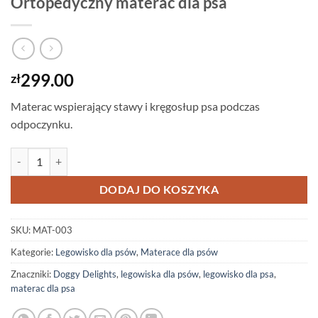
Ortopedyczny materac dla psa
299.00
zł
Materac wspierający stawy i kręgosłup psa podczas
odpoczynku.
ilość Ortopedyczny materac dla psa
DODAJ DO KOSZYKA
SKU:
MAT-003
Kategorie:
Legowisko dla psów
,
Materace dla psów
Znaczniki:
Doggy Delights
,
legowiska dla psów
,
legowisko dla psa
,
materac dla psa