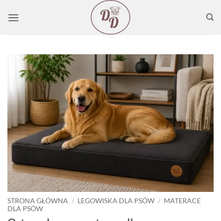
Przewiń
do
zawartości
STRONA GŁÓWNA
/
LEGOWISKA DLA PSÓW
/
MATERACE
DLA PSÓW