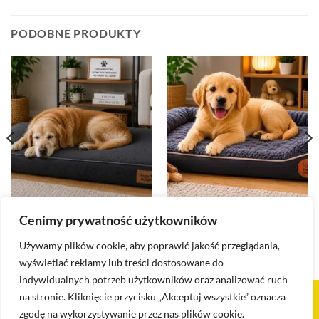
PODOBNE PRODUKTY
LEGOWISKO DLA PSÓW
LEGOWISKO DLA PSÓW
Cenimy prywatność użytkowników
Materac dla psów alergików
Materac dla szczeniąt
zł
289.00
zł
129.00
Używamy plików cookie, aby poprawić jakość przeglądania,
wyświetlać reklamy lub treści dostosowane do
indywidualnych potrzeb użytkowników oraz analizować ruch
na stronie. Kliknięcie przycisku „Akceptuj wszystkie” oznacza
Visa
PayPal
Stripe
MasterCard
Cash
zgodę na wykorzystywanie przez nas plików cookie.