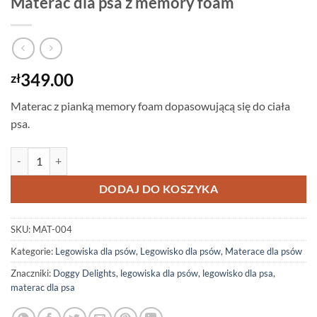
Materac dla psa z memory foam
349.00
zł
Materac z pianką memory foam dopasowującą się do ciała
psa.
ilość Materac dla psa z memory foam
DODAJ DO KOSZYKA
SKU:
MAT-004
Kategorie:
Legowiska dla psów
,
Legowisko dla psów
,
Materace dla psów
Znaczniki:
Doggy Delights
,
legowiska dla psów
,
legowisko dla psa
,
materac dla psa