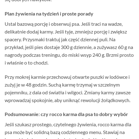
Plan żywienia na tydzień i proste porady
Ustal bazową porcję i obserwuj psa. Jeśli traci na wadze,
delikatnie dodaj karmy. Jeśli tyje, zmniejsz porcję i zwiększ
spacery. Przysmaki traktuj jak część dziennej puli. Na
przykład, jeśli pies dostaje 300 g dziennie, a zużywasz 60 g na
nagrody podczas treningu, do miski wsyp 240 g. Brzmi prosto
i właśnie o to chodzi.
Przy mokrej karmie przechowuj otwarte puszki w lodówce i
zużyj je w 48 godzin. Suchą karmę trzymaj w szczelnym
pojemniku, z dala od światła i wilgoci. Zmiany karmy zawsze
wprowadzaj spokojnie, aby uniknąć rewolucji żołądkowych.
Podsumowanie: czy rocco karma dla psa to dobry wybór
Jeśli szukasz prostego, czytelnego żywienia, rocco karma dla
psa może być solidną bazą codziennego menu. Stawiaj na