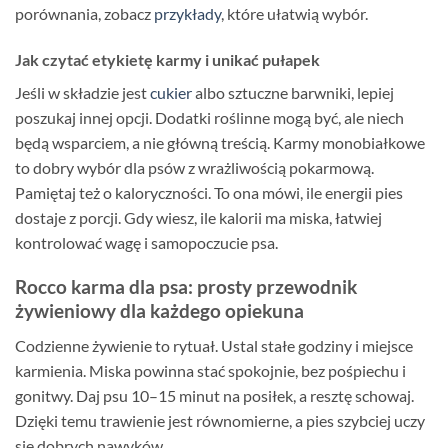
porównania, zobacz
przykłady
, które ułatwią wybór.
Jak czytać etykietę karmy i unikać pułapek
Jeśli w składzie jest
cukier
albo sztuczne barwniki, lepiej
poszukaj innej opcji. Dodatki roślinne mogą być, ale niech
będą wsparciem, a nie główną treścią. Karmy monobiałkowe
to dobry wybór dla psów z wrażliwością pokarmową.
Pamiętaj też o kaloryczności. To ona mówi, ile energii pies
dostaje z porcji. Gdy wiesz, ile kalorii ma miska, łatwiej
kontrolować wagę i samopoczucie psa.
Rocco karma dla psa: prosty przewodnik
żywieniowy dla każdego opiekuna
Codzienne żywienie to rytuał. Ustal stałe godziny i miejsce
karmienia. Miska powinna stać spokojnie, bez pośpiechu i
gonitwy. Daj psu 10–15 minut na posiłek, a resztę schowaj.
Dzięki temu trawienie jest równomierne, a pies szybciej uczy
się dobrych nawyków.