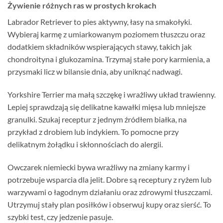
Żywienie różnych ras w prostych krokach
Labrador Retriever to pies aktywny, łasy na smakołyki.
Wybieraj karmę z umiarkowanym poziomem tłuszczu oraz
dodatkiem składników wspierających stawy, takich jak
chondroityna i glukozamina. Trzymaj stałe pory karmienia, a
przysmaki licz w bilansie dnia, aby uniknąć nadwagi.
Yorkshire Terrier ma małą szczękę i wrażliwy układ trawienny.
Lepiej sprawdzają się delikatne kawałki mięsa lub mniejsze
granulki. Szukaj receptur z jednym źródłem białka, na
przykład z drobiem lub indykiem. To pomocne przy
delikatnym żołądku i skłonnościach do alergii.
Owczarek niemiecki bywa wrażliwy na zmiany karmy i
potrzebuje wsparcia dla jelit. Dobre są receptury z ryżem lub
warzywami o łagodnym działaniu oraz zdrowymi tłuszczami.
Utrzymuj stały plan posiłków i obserwuj kupy oraz sierść. To
szybki test, czy jedzenie pasuje.