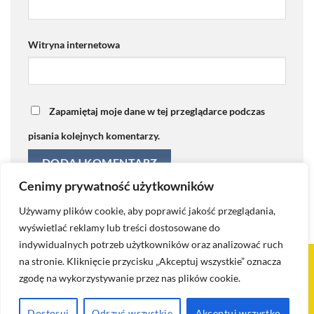
Witryna internetowa
Zapamiętaj moje dane w tej przeglądarce podczas
pisania kolejnych komentarzy.
Cenimy prywatność użytkowników
Używamy plików cookie, aby poprawić jakość przeglądania,
wyświetlać reklamy lub treści dostosowane do
indywidualnych potrzeb użytkowników oraz analizować ruch
na stronie. Kliknięcie przycisku „Akceptuj wszystkie” oznacza
Visa
PayPal
Stripe
MasterCard
Cash
zgodę na wykorzystywanie przez nas plików cookie.
On
KONTAKT
BLOG
POLITYKA PRYWATNOŚCI I COOKIES
Delivery
POLITYKA ZWROTÓW I REKLAMACJI
REGULAMIN
SKLEP
Dostosuj
Odrzuć wszystkie
Akceptuj wszystko