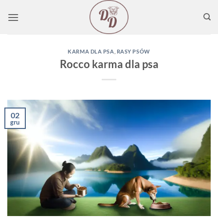
Przewiń
do
zawartości
KARMA DLA PSA
,
RASY PSÓW
Rocco karma dla psa
02
gru