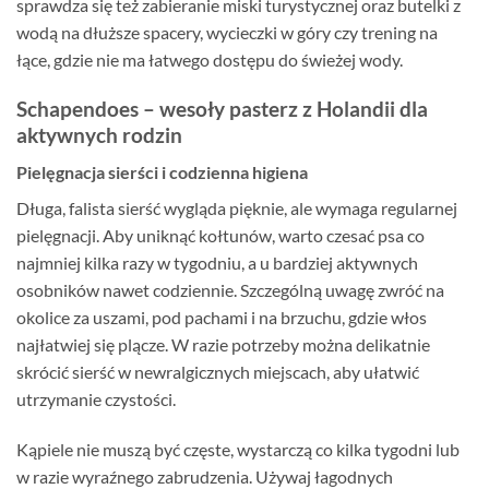
sprawdza się też zabieranie miski turystycznej oraz butelki z
wodą na dłuższe spacery, wycieczki w góry czy trening na
łące, gdzie nie ma łatwego dostępu do świeżej wody.
Schapendoes – wesoły pasterz z Holandii dla
aktywnych rodzin
Pielęgnacja sierści i codzienna higiena
Długa, falista sierść wygląda pięknie, ale wymaga regularnej
pielęgnacji. Aby uniknąć kołtunów, warto czesać psa co
najmniej kilka razy w tygodniu, a u bardziej aktywnych
osobników nawet codziennie. Szczególną uwagę zwróć na
okolice za uszami, pod pachami i na brzuchu, gdzie włos
najłatwiej się plącze. W razie potrzeby można delikatnie
skrócić sierść w newralgicznych miejscach, aby ułatwić
utrzymanie czystości.
Kąpiele nie muszą być częste, wystarczą co kilka tygodni lub
w razie wyraźnego zabrudzenia. Używaj łagodnych