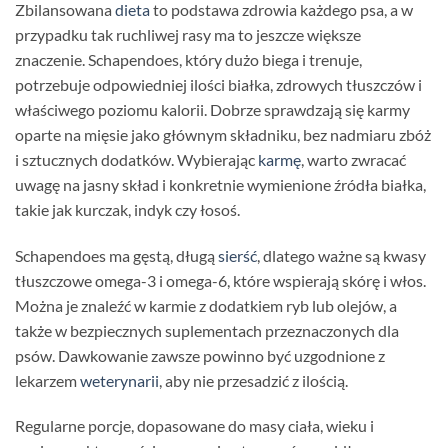
Zbilansowana
dieta
to podstawa zdrowia każdego psa, a w
przypadku tak ruchliwej rasy ma to jeszcze większe
znaczenie. Schapendoes, który dużo biega i trenuje,
potrzebuje odpowiedniej ilości białka, zdrowych tłuszczów i
właściwego poziomu kalorii. Dobrze sprawdzają się karmy
oparte na mięsie jako głównym składniku, bez nadmiaru zbóż
i sztucznych dodatków. Wybierając
karmę
, warto zwracać
uwagę na jasny skład i konkretnie wymienione źródła białka,
takie jak kurczak, indyk czy łosoś.
Schapendoes ma gęstą, długą
sierść
, dlatego ważne są kwasy
tłuszczowe omega-3 i omega-6, które wspierają skórę i włos.
Można je znaleźć w karmie z dodatkiem ryb lub olejów, a
także w bezpiecznych suplementach przeznaczonych dla
psów. Dawkowanie zawsze powinno być uzgodnione z
lekarzem
weterynarii
, aby nie przesadzić z ilością.
Regularne porcje, dopasowane do masy ciała, wieku i