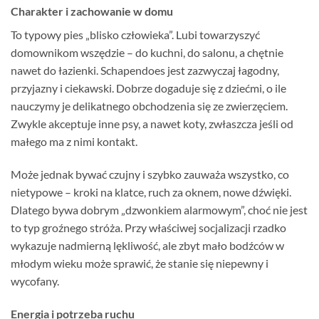
Charakter i zachowanie w domu
To typowy pies „blisko człowieka”. Lubi towarzyszyć
domownikom wszędzie – do kuchni, do salonu, a chętnie
nawet do łazienki. Schapendoes jest zazwyczaj łagodny,
przyjazny i ciekawski. Dobrze dogaduje się z dziećmi, o ile
nauczymy je delikatnego obchodzenia się ze zwierzęciem.
Zwykle akceptuje inne psy, a nawet koty, zwłaszcza jeśli od
małego ma z nimi kontakt.
Może jednak bywać czujny i szybko zauważa wszystko, co
nietypowe – kroki na klatce, ruch za oknem, nowe dźwięki.
Dlatego bywa dobrym „dzwonkiem alarmowym”, choć nie jest
to typ groźnego stróża. Przy właściwej socjalizacji rzadko
wykazuje nadmierną lękliwość, ale zbyt mało bodźców w
młodym wieku może sprawić, że stanie się niepewny i
wycofany.
Energia i potrzeba ruchu