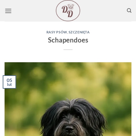
Przewiń
do
zawartości
RASY PSÓW
,
SZCZENIĘTA
Schapendoes
05
lut