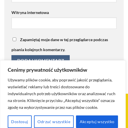
Witryna internetowa
Zapamiętaj moje dane w tej przeglądarce podczas
pisania kolejnych komentarzy.
Cenimy prywatność użytkowników
Używamy plików cookie, aby poprawić jakość przeglądania,
wyświetlać reklamy lub treści dostosowane do
indywidualnych potrzeb użytkowników oraz analizować ruch
na stronie. Kliknięcie przycisku „Akceptuj wszystkie” oznacza
Visa
PayPal
Stripe
MasterCard
Cash
zgodę na wykorzystywanie przez nas plików cookie.
On
KONTAKT
BLOG
POLITYKA PRYWATNOŚCI I COOKIES
Delivery
POLITYKA ZWROTÓW I REKLAMACJI
REGULAMIN
SKLEP
Dostosuj
Odrzuć wszystkie
Akceptuj wszystko
Doggy Delights 2026 ©
Kodowanie strony AIDWAY