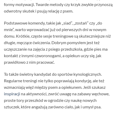
formy motywacji. Twarde metody czy krzyk zwykle przynoszą
odwrotny skutek i psują relację z psem.
Podstawowe komendy, takie jak „siad”, „zostań” czy „do
mnie”, warto wprowadzać już od pierwszych dni w nowym
domu. Krótkie, częste sesje treningowe są skuteczniejsze niż
długie, męczące ćwiczenia. Dobrym pomysłem jest też
uczęszczanie na zajęcia z psiego przedszkola, gdzie pies ma
kontakt z innymi czworonogami, a opiekun uczy się, jak
prawidłowo z nim pracować.
To także świetny kandydat do sportów kynologicznych.
Regularne treningi nie tylko poprawiają kondycję, ale też
wzmacniają więź między psem a opiekunem. Jeśli szukasz
inspiracji
na aktywności, zwróć uwagę na zabawy węchowe,
proste tory przeszkód w ogrodzie czy naukę nowych
sztuczek, które angażują zarówno ciało, jak i umysł psa.