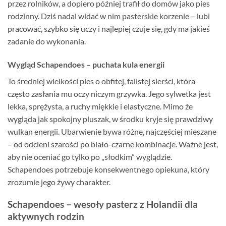
przez rolników, a dopiero później trafił do domów jako pies
rodzinny. Dziś nadal widać w nim pasterskie korzenie – lubi
pracować, szybko się uczy i najlepiej czuje się, gdy ma jakieś
zadanie do wykonania.
Wygląd Schapendoes – puchata kula energii
To średniej wielkości pies o obfitej, falistej sierści, która
często zasłania mu oczy niczym grzywka. Jego sylwetka jest
lekka, sprężysta, a ruchy miękkie i elastyczne. Mimo że
wygląda jak spokojny pluszak, w środku kryje się prawdziwy
wulkan energii. Ubarwienie bywa różne, najczęściej mieszane
– od odcieni szarości po biało-czarne kombinacje. Ważne jest,
aby nie oceniać go tylko po „słodkim” wyglądzie.
Schapendoes potrzebuje konsekwentnego opiekuna, który
zrozumie jego żywy charakter.
Schapendoes – wesoły pasterz z Holandii dla
aktywnych rodzin