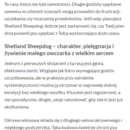
To rasa, która nie lubi samotności. Długie godziny spędzane
samemu w czterech ścianach mogą prowadzić do frustracji,
szczekania czy niszczenia przedmiotów. Jeśli więc planujesz
Shetland Sheepdog, dobrze jest zastanowić się, czy Twój plan
dnia pozwoli psu spędzać z Tobą wystarczająco dużo czasu.
Shetland Sheepdog – charakter, pielęgnacja i
żywienie małego owczarka z wielkim sercem
Jednym z pierwszych skojarzeń z tą rasą jest gęsta,
efektowna
sierść
. Wygląda jak futro wymagające godzin
szczotkowania, ale w praktyce przy odrobinie
systematyczności można ją utrzymać w naprawdę dobrej
kondycji bez wielkiego wysiłku. Kluczem jest regularność, a
nie sporadyczne, długie „sesje ratunkowe”, gdy sierść jest już
skołtuniona.
Okrywa włosowa składa się z długiego włosa okrywowego i
miękkiego podszerstka. Taka budowa świetnie chroni psa