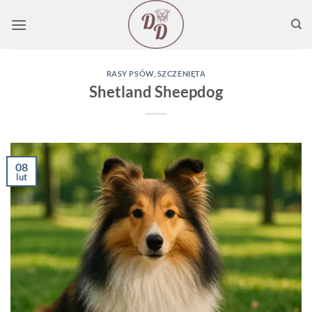
Przewiń
do
zawartości
RASY PSÓW
,
SZCZENIĘTA
Shetland Sheepdog
08
lut