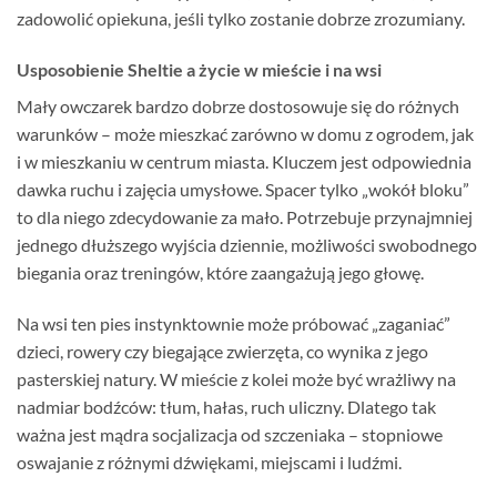
zadowolić opiekuna, jeśli tylko zostanie dobrze zrozumiany.
Usposobienie Sheltie a życie w mieście i na wsi
Mały owczarek bardzo dobrze dostosowuje się do różnych
warunków – może mieszkać zarówno w domu z ogrodem, jak
i w mieszkaniu w centrum miasta. Kluczem jest odpowiednia
dawka ruchu i zajęcia umysłowe. Spacer tylko „wokół bloku”
to dla niego zdecydowanie za mało. Potrzebuje przynajmniej
jednego dłuższego wyjścia dziennie, możliwości swobodnego
biegania oraz treningów, które zaangażują jego głowę.
Na wsi ten pies instynktownie może próbować „zaganiać”
dzieci, rowery czy biegające zwierzęta, co wynika z jego
pasterskiej natury. W mieście z kolei może być wrażliwy na
nadmiar bodźców: tłum, hałas, ruch uliczny. Dlatego tak
ważna jest mądra socjalizacja od szczeniaka – stopniowe
oswajanie z różnymi dźwiękami, miejscami i ludźmi.