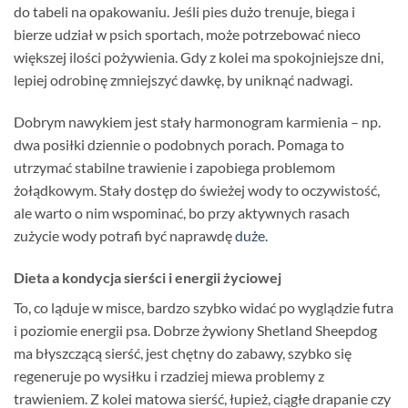
do tabeli na opakowaniu. Jeśli pies dużo trenuje, biega i
bierze udział w psich sportach, może potrzebować nieco
większej ilości pożywienia. Gdy z kolei ma spokojniejsze dni,
lepiej odrobinę zmniejszyć dawkę, by uniknąć nadwagi.
Dobrym nawykiem jest stały harmonogram karmienia – np.
dwa posiłki dziennie o podobnych porach. Pomaga to
utrzymać stabilne trawienie i zapobiega problemom
żołądkowym. Stały dostęp do świeżej wody to oczywistość,
ale warto o nim wspominać, bo przy aktywnych rasach
zużycie wody potrafi być naprawdę
duże
.
Dieta a kondycja sierści i energii życiowej
To, co ląduje w misce, bardzo szybko widać po wyglądzie futra
i poziomie energii psa. Dobrze żywiony Shetland Sheepdog
ma błyszczącą sierść, jest chętny do zabawy, szybko się
regeneruje po wysiłku i rzadziej miewa problemy z
trawieniem. Z kolei matowa sierść, łupież, ciągłe drapanie czy