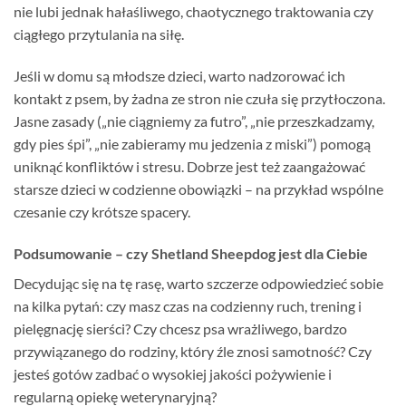
nie lubi jednak hałaśliwego, chaotycznego traktowania czy
ciągłego przytulania na siłę.
Jeśli w domu są młodsze dzieci, warto nadzorować ich
kontakt z psem, by żadna ze stron nie czuła się przytłoczona.
Jasne zasady („nie ciągniemy za futro”, „nie przeszkadzamy,
gdy pies śpi”, „nie zabieramy mu jedzenia z miski”) pomogą
uniknąć konfliktów i stresu. Dobrze jest też zaangażować
starsze dzieci w codzienne obowiązki – na przykład wspólne
czesanie czy krótsze spacery.
Podsumowanie – czy Shetland Sheepdog jest dla Ciebie
Decydując się na tę rasę, warto szczerze odpowiedzieć sobie
na kilka pytań: czy masz czas na codzienny ruch, trening i
pielęgnację sierści? Czy chcesz psa wrażliwego, bardzo
przywiązanego do rodziny, który źle znosi samotność? Czy
jesteś gotów zadbać o wysokiej jakości pożywienie i
regularną opiekę weterynaryjną?