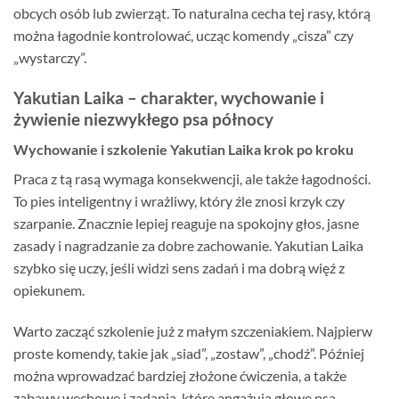
obcych osób lub zwierząt. To naturalna cecha tej rasy, którą
można łagodnie kontrolować, ucząc komendy „cisza” czy
„wystarczy”.
Yakutian Laika – charakter, wychowanie i
żywienie niezwykłego psa północy
Wychowanie i szkolenie Yakutian Laika krok po kroku
Praca z tą rasą wymaga konsekwencji, ale także łagodności.
To pies inteligentny i wrażliwy, który źle znosi krzyk czy
szarpanie. Znacznie lepiej reaguje na spokojny głos, jasne
zasady i nagradzanie za dobre zachowanie. Yakutian Laika
szybko się uczy, jeśli widzi sens zadań i ma dobrą więź z
opiekunem.
Warto zacząć szkolenie już z małym szczeniakiem. Najpierw
proste komendy, takie jak „siad”, „zostaw”, „chodź”. Później
można wprowadzać bardziej złożone ćwiczenia, a także
zabawy węchowe i zadania, które angażują głowę psa.