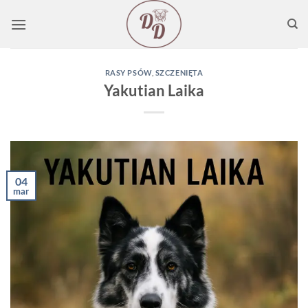
Przewiń
do
zawartości
RASY PSÓW
,
SZCZENIĘTA
Yakutian Laika
04
mar