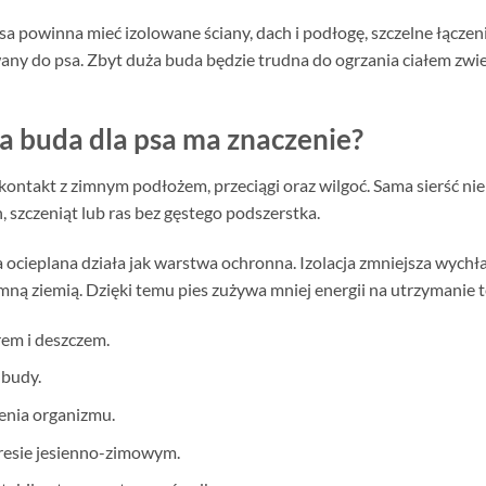
sa powinna mieć izolowane ściany, dach i podłogę, szczelne łączeni
ny do psa. Zbyt duża buda będzie trudna do ogrzania ciałem zwier
a buda dla psa ma znaczenie?
z kontakt z zimnym podłożem, przeciągi oraz wilgoć. Sama sierść ni
 szczeniąt lub ras bez gęstego podszerstka.
ocieplana działa jak warstwa ochronna. Izolacja zmniejsza wychł
mną ziemią. Dzięki temu pies zużywa mniej energii na utrzymanie 
em i deszczem.
 budy.
enia organizmu.
resie jesienno-zimowym.