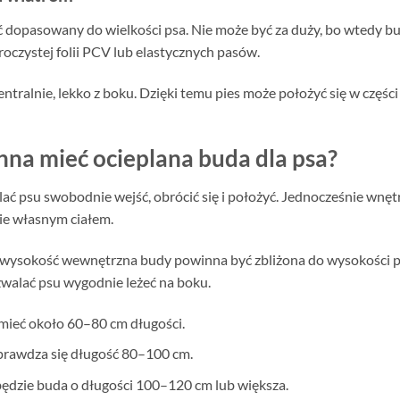
dopasowany do wielkości psa. Nie może być za duży, bo wtedy bu
roczystej folii PCV lub elastycznych pasów.
centralnie, lekko z boku. Dzięki temu pies może położyć się w czę
nna mieć ocieplana buda dla psa?
ć psu swobodnie wejść, obrócić się i położyć. Jednocześnie wnęt
nie własnym ciałem.
: wysokość wewnętrzna budy powinna być zbliżona do wysokości p
walać psu wygodnie leżeć na boku.
ieć około 60–80 cm długości.
prawdza się długość 80–100 cm.
ędzie buda o długości 100–120 cm lub większa.