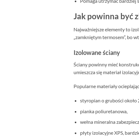
Pomaga utrzymać bardziej s
Jak powinna być 
Najważniejsze elementy to izol
„zamkniętym termosem”, bo wte
Izolowane ściany
Ściany powinny mieć konstrukc
umieszcza się materiał izolacyj
Popularne materiały ocieplając
styropian o grubości około 
pianka poliuretanowa,
wełna mineralna zabezpiecz
płyty izolacyjne XPS, bardz