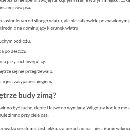
pieczeństwo psa.
cu osłoniętym od silnego wiatru, ale nie całkowicie pozbawionym 
średnio na dominujący kierunek wiatru.
suchym podłożu.
da po deszczu.
io przy ruchliwej ulicy.
ętrze się nie przegrzewało.
nie jest zasypane śniegiem.
trze budy zimą?
winno być suche, ciepłe i łatwe do wymiany. Wilgotny koc lub mok
je zimno przy ciele psa.
wdza się słoma. Jest lekka, izoluje od zimna i nie chłonie wilgoc