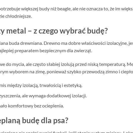
trzebuje większej budy niż beagle, ale nie oznacza to, że im więks
ie chłodniejsze.
zy metal – z czego wybrać budę?
plana buda drewniana. Drewno ma dobre właściwości izolacyjne, jes
jlepiej preparatem bezpiecznym dla zwierząt.
twe do mycia, ale często słabiej izolują przed niską temperaturą. 
obrym wyborem na zimę, ponieważ szybko przewodzą zimno i ciepło
s między izolacją, trwałością i estetyką.
yszczenia, ale wymaga dodatkowej izolacji.
 mało komfortowy bez ocieplenia.
eplaną budę dla psa?
ieplana nie spełni swojej funkcji, jeśli stanie w złym miejscu. Lo