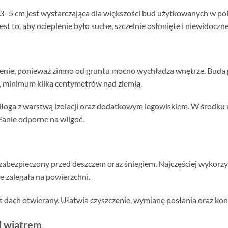
i 3–5 cm jest wystarczająca dla większości bud użytkowanych w p
st to, aby ocieplenie było suche, szczelnie osłonięte i niewidoczne
enie, ponieważ zimno od gruntu mocno wychładza wnętrze. Buda 
e, minimum kilka centymetrów nad ziemią.
łoga z warstwą izolacji oraz dodatkowym legowiskiem. W środku
łanie odporne na wilgoć.
zabezpieczony przed deszczem oraz śniegiem. Najczęściej wykorzys
e zalegała na powierzchni.
 dach otwierany. Ułatwia czyszczenie, wymianę posłania oraz kon
d wiatrem