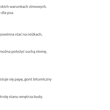
olskich warunkach zimowych.
 dla psa.
powinna stać na nóżkach,
 można położyć suchą słomę,
tuje się papę, gont bitumiczny
trolę stanu wnętrza budy.