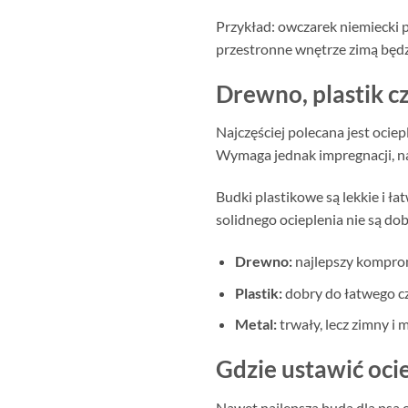
Przykład: owczarek niemiecki po
przestronne wnętrze zimą będz
Drewno, plastik c
Najczęściej polecana jest ocie
Wymaga jednak impregnacji, na
Budki plastikowe są lekkie i ła
solidnego ocieplenia nie są d
Drewno:
najlepszy kompromi
Plastik:
dobry do łatwego cz
Metal:
trwały, lecz zimny i
Gdzie ustawić oci
Nawet najlepsza buda dla psa oc