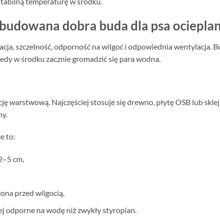
tabilną temperaturę w środku.
zbudowana dobra buda dla psa ociepla
acja, szczelność, odporność na wilgoć i odpowiednia wentylacja. 
dy w środku zacznie gromadzić się para wodna.
ję warstwową. Najczęściej stosuje się drewno, płytę OSB lub skl
ny.
e to:
2–5 cm,
ona przed wilgocią,
iej odporne na wodę niż zwykły styropian.