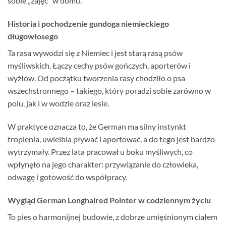
sobie „zajęć” w domu.
Historia i pochodzenie gundoga niemieckiego
długowłosego
Ta rasa wywodzi się z Niemiec i jest starą rasą psów
myśliwskich. Łączy cechy psów gończych, aporterów i
wyżłów. Od początku tworzenia rasy chodziło o psa
wszechstronnego – takiego, który poradzi sobie zarówno w
polu, jak i w wodzie oraz lesie.
W praktyce oznacza to, że German ma silny instynkt
tropienia, uwielbia pływać i aportować, a do tego jest bardzo
wytrzymały. Przez lata pracował u boku myśliwych, co
wpłynęło na jego charakter: przywiązanie do człowieka,
odwagę i gotowość do współpracy.
Wygląd German Longhaired Pointer w codziennym życiu
To pies o harmonijnej budowie, z dobrze umięśnionym ciałem