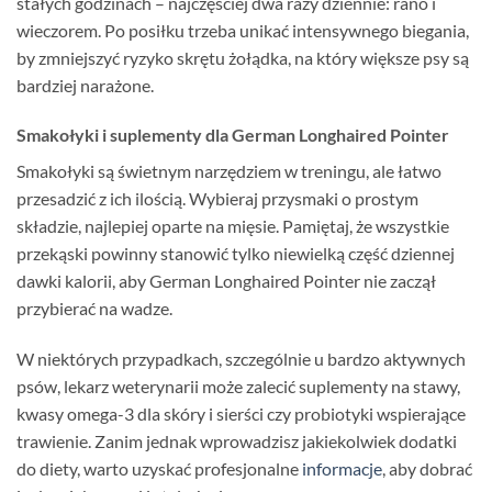
stałych godzinach – najczęściej dwa razy dziennie: rano i
wieczorem. Po posiłku trzeba unikać intensywnego biegania,
by zmniejszyć ryzyko skrętu żołądka, na który większe psy są
bardziej narażone.
Smakołyki i suplementy dla German Longhaired Pointer
Smakołyki są świetnym narzędziem w treningu, ale łatwo
przesadzić z ich ilością. Wybieraj przysmaki o prostym
składzie, najlepiej oparte na mięsie. Pamiętaj, że wszystkie
przekąski powinny stanowić tylko niewielką część dziennej
dawki kalorii, aby German Longhaired Pointer nie zaczął
przybierać na wadze.
W niektórych przypadkach, szczególnie u bardzo aktywnych
psów, lekarz weterynarii może zalecić suplementy na stawy,
kwasy omega-3 dla skóry i sierści czy probiotyki wspierające
trawienie. Zanim jednak wprowadzisz jakiekolwiek dodatki
do diety, warto uzyskać profesjonalne
informacje
, aby dobrać