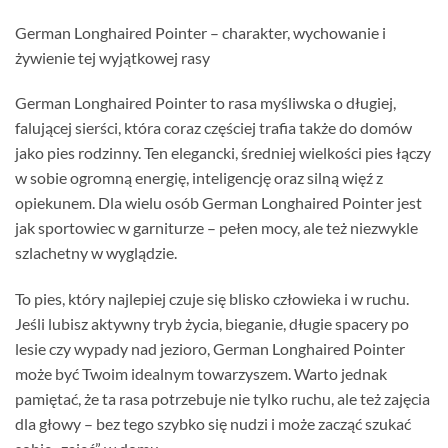
German Longhaired Pointer – charakter, wychowanie i
żywienie tej wyjątkowej rasy
German Longhaired Pointer to rasa myśliwska o długiej,
falującej sierści, która coraz częściej trafia także do domów
jako pies rodzinny. Ten elegancki, średniej wielkości pies łączy
w sobie ogromną energię, inteligencję oraz silną więź z
opiekunem. Dla wielu osób German Longhaired Pointer jest
jak sportowiec w garniturze – pełen mocy, ale też niezwykle
szlachetny w wyglądzie.
To pies, który najlepiej czuje się blisko człowieka i w ruchu.
Jeśli lubisz aktywny tryb życia, bieganie, długie spacery po
lesie czy wypady nad jezioro, German Longhaired Pointer
może być Twoim idealnym towarzyszem. Warto jednak
pamiętać, że ta rasa potrzebuje nie tylko ruchu, ale też zajęcia
dla głowy – bez tego szybko się nudzi i może zacząć szukać