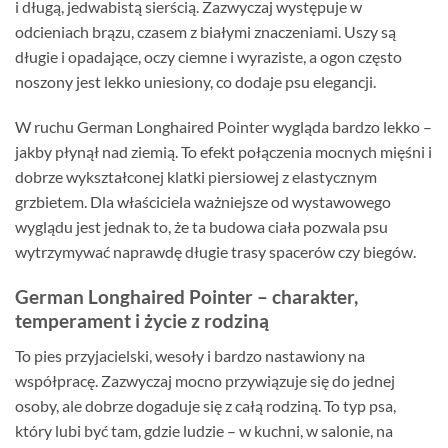
i długą, jedwabistą sierścią. Zazwyczaj występuje w
odcieniach brązu, czasem z białymi znaczeniami. Uszy są
długie i opadające, oczy ciemne i wyraziste, a ogon często
noszony jest lekko uniesiony, co dodaje psu elegancji.
W ruchu German Longhaired Pointer wygląda bardzo lekko –
jakby płynął nad ziemią. To efekt połączenia mocnych mięśni i
dobrze wykształconej klatki piersiowej z elastycznym
grzbietem. Dla właściciela ważniejsze od wystawowego
wyglądu jest jednak to, że ta budowa ciała pozwala psu
wytrzymywać naprawdę długie trasy spacerów czy biegów.
German Longhaired Pointer – charakter,
temperament i życie z rodziną
To pies przyjacielski, wesoły i bardzo nastawiony na
współpracę. Zazwyczaj mocno przywiązuje się do jednej
osoby, ale dobrze dogaduje się z całą rodziną. To typ psa,
który lubi być tam, gdzie ludzie – w kuchni, w salonie, na