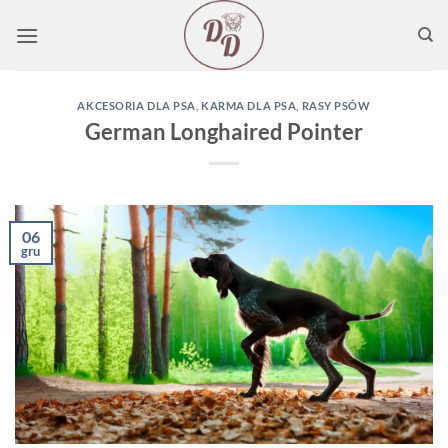
Przewiń
do
zawartości
AKCESORIA DLA PSA
,
KARMA DLA PSA
,
RASY PSÓW
German Longhaired Pointer
06
gru