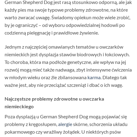
German Shepherd Dog jest rasą stosunkowo odporną, ale jak
każdy pies ma swoje typowe problemy zdrowotne, na które
warto zwracać uwagę. Świadomy opiekun może wiele zrobić,
by je ograniczyć – od wyboru odpowiedzialnej hodowli po
codzienną pielęgnację i prawidłowe żywienie.
Jednym z najczęściej omawianych tematów u owczarków
niemieckich jest dysplazja stawów biodrowych i łokciowych.
To choroba, która ma podłoże genetyczne, ale wpływ na jej
rozwój mogą mieć także nadwaga, zbyt intensywne ćwiczenia
w młodym wieku oraz źle zbilansowana
karma
. Dlatego tak
ważne jest, aby nie przeciążać szczeniąt i dbać o ich wagę.
Najczęstsze problemy zdrowotne u owczarka
niemieckiego
Poza dysplazją u German Shepherd Dog mogą pojawiać się
problemy z kręgosłupem,
alergie
skórne, schorzenia układu
pokarmowego czy wrażliwy żołądek. U niektórych psów