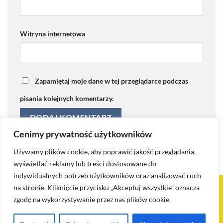
Witryna internetowa
Zapamiętaj moje dane w tej przeglądarce podczas
pisania kolejnych komentarzy.
Cenimy prywatność użytkowników
Używamy plików cookie, aby poprawić jakość przeglądania,
wyświetlać reklamy lub treści dostosowane do
indywidualnych potrzeb użytkowników oraz analizować ruch
na stronie. Kliknięcie przycisku „Akceptuj wszystkie” oznacza
Visa
PayPal
Stripe
MasterCard
Cash
zgodę na wykorzystywanie przez nas plików cookie.
On
KONTAKT
BLOG
POLITYKA PRYWATNOŚCI I COOKIES
Delivery
POLITYKA ZWROTÓW I REKLAMACJI
REGULAMIN
SKLEP