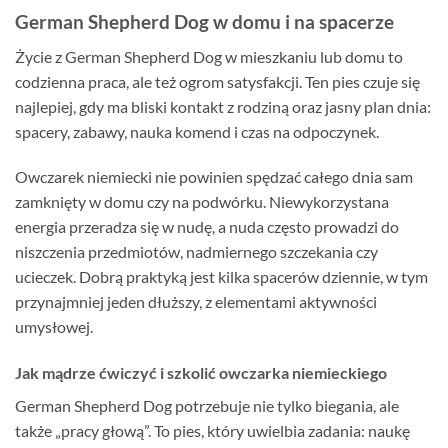
German Shepherd Dog w domu i na spacerze
Życie z German Shepherd Dog w mieszkaniu lub domu to
codzienna praca, ale też ogrom satysfakcji. Ten pies czuje się
najlepiej, gdy ma bliski kontakt z rodziną oraz jasny plan dnia:
spacery, zabawy, nauka komend i czas na odpoczynek.
Owczarek niemiecki nie powinien spędzać całego dnia sam
zamknięty w domu czy na podwórku. Niewykorzystana
energia przeradza się w nudę, a nuda często prowadzi do
niszczenia przedmiotów, nadmiernego szczekania czy
ucieczek. Dobrą praktyką jest kilka spacerów dziennie, w tym
przynajmniej jeden dłuższy, z elementami aktywności
umysłowej.
Jak mądrze ćwiczyć i szkolić owczarka niemieckiego
German Shepherd Dog potrzebuje nie tylko biegania, ale
także „pracy głową”. To pies, który uwielbia zadania: naukę