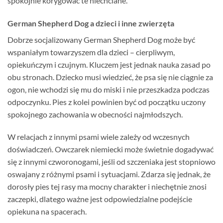
spokojnie korygować te niechciane.
German Shepherd Dog a dzieci i inne zwierzęta
Dobrze socjalizowany German Shepherd Dog może być
wspaniałym towarzyszem dla dzieci – cierpliwym,
opiekuńczym i czujnym. Kluczem jest jednak nauka zasad po
obu stronach. Dziecko musi wiedzieć, że psa się nie ciągnie za
ogon, nie wchodzi się mu do miski i nie przeszkadza podczas
odpoczynku. Pies z kolei powinien być od początku uczony
spokojnego zachowania w obecności najmłodszych.
W relacjach z innymi psami wiele zależy od wczesnych
doświadczeń. Owczarek niemiecki może świetnie dogadywać
się z innymi czworonogami, jeśli od szczeniaka jest stopniowo
oswajany z różnymi psami i sytuacjami. Zdarza się jednak, że
dorosły pies tej rasy ma mocny charakter i niechętnie znosi
zaczepki, dlatego ważne jest odpowiedzialne podejście
opiekuna na spacerach.