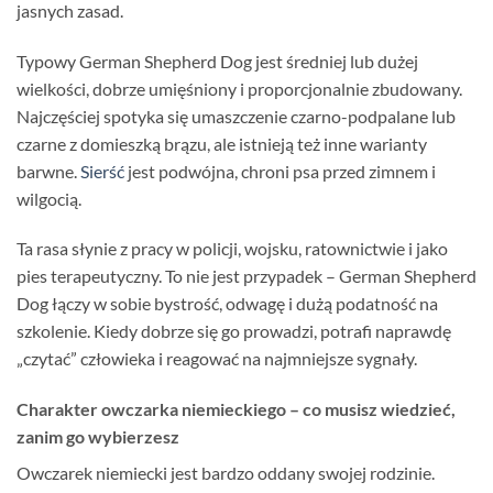
jasnych zasad.
Typowy German Shepherd Dog jest średniej lub dużej
wielkości, dobrze umięśniony i proporcjonalnie zbudowany.
Najczęściej spotyka się umaszczenie czarno-podpalane lub
czarne z domieszką brązu, ale istnieją też inne warianty
barwne.
Sierść
jest podwójna, chroni psa przed zimnem i
wilgocią.
Ta rasa słynie z pracy w policji, wojsku, ratownictwie i jako
pies terapeutyczny. To nie jest przypadek – German Shepherd
Dog łączy w sobie bystrość, odwagę i dużą podatność na
szkolenie. Kiedy dobrze się go prowadzi, potrafi naprawdę
„czytać” człowieka i reagować na najmniejsze sygnały.
Charakter owczarka niemieckiego – co musisz wiedzieć,
zanim go wybierzesz
Owczarek niemiecki jest bardzo oddany swojej rodzinie.