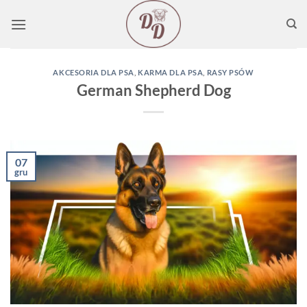
Przewiń
do
zawartości
AKCESORIA DLA PSA
,
KARMA DLA PSA
,
RASY PSÓW
German Shepherd Dog
07
gru