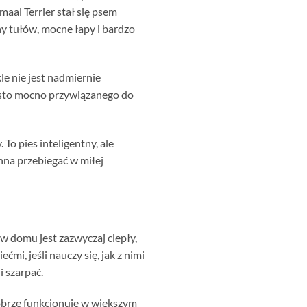
aal Terrier stał się psem
y tułów, mocne łapy i bardzo
le nie jest nadmiernie
zęsto mocno przywiązanego do
To pies inteligentny, ale
nna przebiegać w miłej
 w domu jest zazwyczaj ciepły,
mi, jeśli nauczy się, jak z nimi
i szarpać.
dobrze funkcjonuje w większym