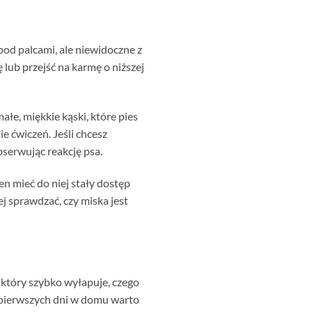
pod palcami, ale niewidoczne z
ę lub przejść na karmę o niższej
małe, miękkie kąski, które pies
e ćwiczeń. Jeśli chcesz
bserwując reakcję psa.
n mieć do niej stały dostęp
j sprawdzać, czy miska jest
 który szybko wyłapuje, czego
d pierwszych dni w domu warto