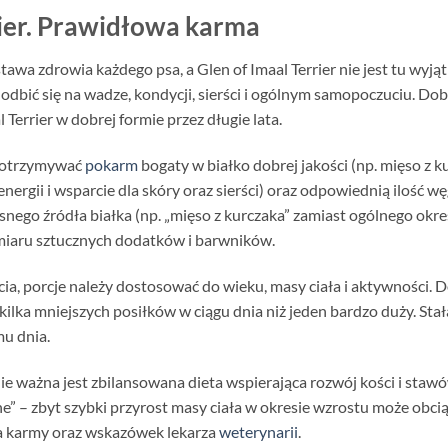
rier. Prawidłowa karma
wa zdrowia każdego psa, a Glen of Imaal Terrier nie jest tu wyją
 odbić się na wadze, kondycji, sierści i ogólnym samopoczuciu.
Terrier w dobrej formie przez długie lata.
n otrzymywać
pokarm
bogaty w białko dobrej jakości (np. mięso z k
 energii i wsparcie dla skóry oraz sierści) oraz odpowiednią iloś
snego źródła białka (np. „mięso z kurczaka” zamiast ogólnego okr
miaru sztucznych dodatków i barwników.
ia, porcje należy dostosować do wieku, masy ciała i aktywności. 
 kilka mniejszych posiłków w ciągu dnia niż jeden bardzo duży. St
u dnia.
lnie ważna jest zbilansowana dieta wspierająca rozwój kości i staw
ne” – zbyt szybki przyrost masy ciała w okresie wzrostu może obci
ta karmy oraz wskazówek lekarza
weterynarii
.