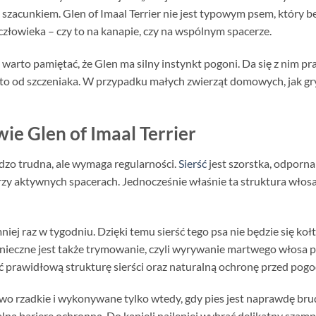
z szacunkiem. Glen of Imaal Terrier nie jest typowym psem, który 
człowieka – czy to na kanapie, czy na wspólnym spacerze.
, warto pamiętać, że Glen ma silny instynkt pogoni. Da się z nim p
bić to od szczeniaka. W przypadku małych zwierząt domowych, jak g
wie Glen of Imaal Terrier
ardzo trudna, ale wymaga regularności.
Sierść
jest szorstka, odporna
rzy aktywnych spacerach. Jednocześnie właśnie ta struktura włosa
iej raz w tygodniu. Dzięki temu sierść tego psa nie będzie się koł
onieczne jest także trymowanie, czyli wyrywanie martwego włosa 
prawidłową strukturę sierści oraz naturalną ochronę przed pogo
o rzadkie i wykonywane tylko wtedy, gdy pies jest naprawdę bru
alną barierę ochronną. Do kąpieli najlepiej wybrać delikatny szamp