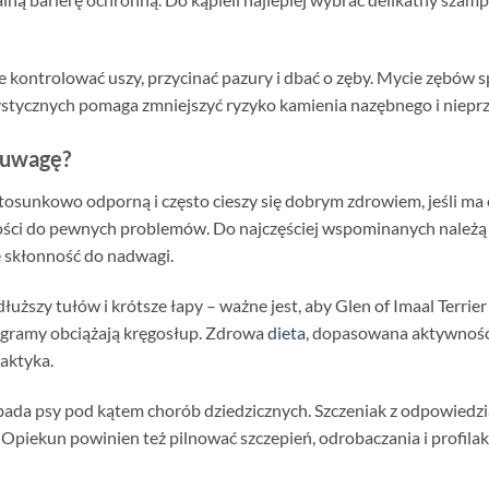
ie kontrolować uszy, przycinać pazury i dbać o zęby. Mycie zębów s
tycznych pomaga zmniejszyć ryzyko kamienia nazębnego i nieprz
 uwagę?
ą stosunkowo odporną i często cieszy się dobrym zdrowiem, jeśli m
ości do pewnych problemów. Do najczęściej wspominanych należą
e skłonność do nadwagi.
uższy tułów i krótsze łapy – ważne jest, aby Glen of Imaal Terrier
gramy obciążają kręgosłup. Zdrowa
dieta
, dopasowana aktywność 
laktyka.
ada psy pod kątem chorób dziedzicznych. Szczeniak z odpowiedzi
. Opiekun powinien też pilnować szczepień, odrobaczania i profila