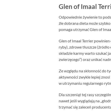
Glen of Imaal Ter
Odpowiednie żywienie to podsta
źle dobrana dieta może szybko
pomaga utrzymać Glen of Imaal 
Glen of Imaal Terrier powinie
ryby), zdrowe tłuszcze (źródło
składzie karmy warto szukać ja
zwierzęcego”) oraz unikać nad
Ze względu na skłonność do tyc
aktywności zwykle lepiej znosi
w utrzymaniu regularnego rytm
Dla szczeniąt tej rasy szczegó
nawet jeśli wyglądają na „głod
trzymać się zaleceń producen