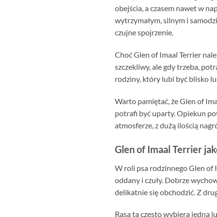
obejścia, a czasem nawet w nap
wytrzymałym, silnym i samodzi
czujne spojrzenie.
Choć Glen of Imaal Terrier nal
szczekliwy, ale gdy trzeba, po
rodziny, który lubi być blisko l
Warto pamiętać, że Glen of Imaa
potrafi być uparty. Opiekun po
atmosferze, z dużą ilością nagr
Glen of Imaal Terrier ja
W roli psa rodzinnego Glen of 
oddany i czuły. Dobrze wychowan
delikatnie się obchodzić. Z dru
Rasa ta często wybiera jedną 