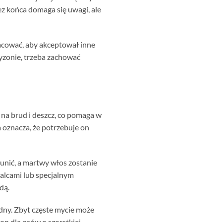
bez końca domaga się uwagi, ale
racować, aby akceptował inne
ryzonie, trzeba zachować
 na brud i deszcz, co pomaga w
 oznacza, że potrzebuje on
tunić, a martwy włos zostanie
palcami lub specjalnym
dą.
dny. Zbyt częste mycie może
on dla psów o szorstkiej