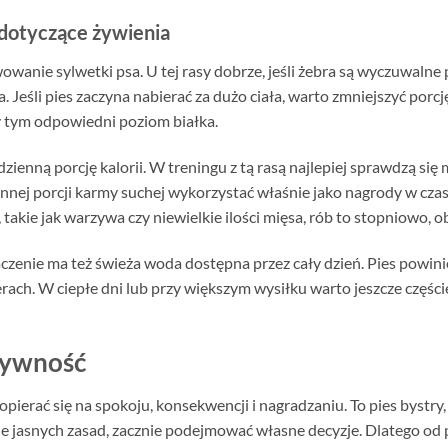
dotyczące żywienia
nie sylwetki psa. U tej rasy dobrze, jeśli żebra są wyczuwalne 
a. Jeśli pies zaczyna nabierać za dużo ciała, warto zmniejszyć porcj
y tym odpowiedni poziom białka.
zienną porcję kalorii. W treningu z tą rasą najlepiej sprawdzą się 
nnej porcji karmy suchej wykorzystać właśnie jako nagrody w czasi
takie jak warzywa czy niewielkie ilości mięsa, rób to stopniowo, o
zenie ma też świeża woda dostępna przez cały dzień. Pies powinie
rach. W ciepłe dni lub przy większym wysiłku warto jeszcze częście
tywność
ierać się na spokoju, konsekwencji i nagradzaniu. To pies bystry,
knie jasnych zasad, zacznie podejmować własne decyzje. Dlatego o