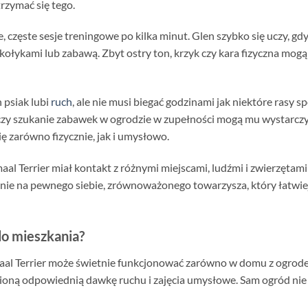
 trzymać się tego.
e, częste sesje treningowe po kilka minut. Glen szybko się uczy, gd
łykami lub zabawą. Zbyt ostry ton, krzyk czy kara fizyczna mogą 
n psiak lubi
ruch
, ale nie musi biegać godzinami jak niektóre rasy s
czy szukanie zabawek w ogrodzie w zupełności mogą mu wystarczy
 zarówno fizycznie, jak i umysłowo.
maal Terrier miał kontakt z różnymi miejscami, ludźmi i zwierzęta
rośnie na pewnego siebie, zrównoważonego towarzysza, który łatwi
do mieszkania?
l Terrier może świetnie funkcjonować zarówno w domu z ogrodem
oną odpowiednią dawkę ruchu i zajęcia umysłowe. Sam ogród nie w