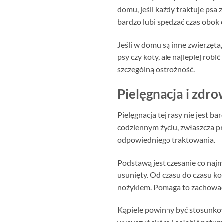
domu, jeśli każdy traktuje psa 
bardzo lubi spędzać czas obok 
Jeśli w domu są inne zwierzęta
psy czy koty, ale najlepiej ro
szczególną ostrożność.
Pielęgnacja i zdro
Pielęgnacja tej rasy nie jest b
codziennym życiu, zwłaszcza p
odpowiedniego traktowania.
Podstawą jest czesanie co najmn
usunięty. Od czasu do czasu k
nożykiem. Pomaga to zachować 
Kąpiele powinny być stosunkow
wysuszyć skórę i osłabić natur