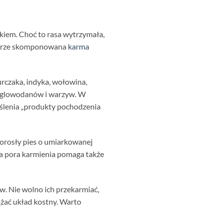
tkiem. Choć to rasa wytrzymała,
 Dobrze skomponowana
karma
urczaka, indyka, wołowina,
ć węglowodanów i warzyw. W
eślenia „produkty pochodzenia
Dorosły pies o umiarkowanej
ała pora karmienia pomaga także
ów. Nie wolno ich przekarmiać,
ążać układ kostny. Warto