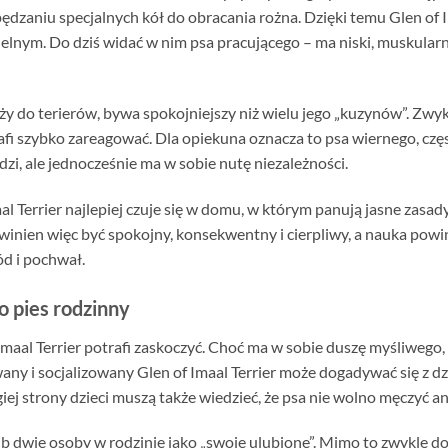
ędzaniu specjalnych kół do obracania rożna. Dzięki temu Glen of Im
elnym. Do dziś widać w nim psa pracującego – ma niski, muskularn
eży do terierów, bywa spokojniejszy niż wielu jego „kuzynów”. Zwyk
trafi szybko zareagować. Dla opiekuna oznacza to psa wiernego, c
udzi, ale jednocześnie ma w sobie nutę niezależności.
l Terrier najlepiej czuje się w domu, w którym panują jasne zasady. 
winien więc być spokojny, konsekwentny i cierpliwy, a nauka powi
ód i pochwał.
ko pies rodzinny
Imaal Terrier potrafi zaskoczyć. Choć ma w sobie duszę myśliwego,
y i socjalizowany Glen of Imaal Terrier może dogadywać się z dzieć
giej strony dzieci muszą także wiedzieć, że psa nie wolno męczyć an
lub dwie osoby w rodzinie jako „swoje ulubione”. Mimo to zwykle 