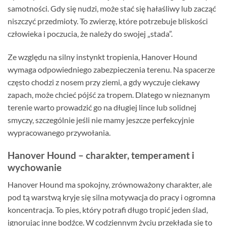
samotności. Gdy się nudzi, może stać się hałaśliwy lub zacząć
niszczyć przedmioty. To zwierzę, które potrzebuje bliskości
człowieka i poczucia, że należy do swojej „stada”.
Ze względu na silny instynkt tropienia, Hanover Hound
wymaga odpowiedniego zabezpieczenia terenu. Na spacerze
często chodzi z nosem przy ziemi, a gdy wyczuje ciekawy
zapach, może chcieć pójść za tropem. Dlatego w nieznanym
terenie warto prowadzić go na długiej lince lub solidnej
smyczy, szczególnie jeśli nie mamy jeszcze perfekcyjnie
wypracowanego przywołania.
Hanover Hound – charakter, temperament i
wychowanie
Hanover Hound ma spokojny, zrównoważony charakter, ale
pod tą warstwą kryje się silna motywacja do pracy i ogromna
koncentracja. To pies, który potrafi długo tropić jeden ślad,
ignorując inne bodźce. W codziennym życiu przekłada się to