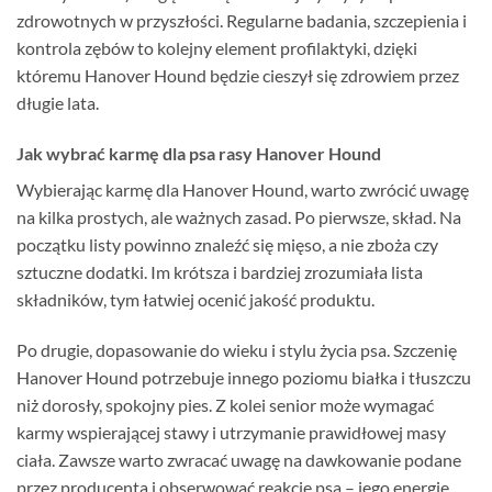
zdrowotnych w przyszłości. Regularne badania, szczepienia i
kontrola zębów to kolejny element profilaktyki, dzięki
któremu Hanover Hound będzie cieszył się zdrowiem przez
długie lata.
Jak wybrać karmę dla psa rasy Hanover Hound
Wybierając karmę dla Hanover Hound, warto zwrócić uwagę
na kilka prostych, ale ważnych zasad. Po pierwsze, skład. Na
początku listy powinno znaleźć się mięso, a nie zboża czy
sztuczne dodatki. Im krótsza i bardziej zrozumiała lista
składników, tym łatwiej ocenić jakość produktu.
Po drugie, dopasowanie do wieku i stylu życia psa. Szczenię
Hanover Hound potrzebuje innego poziomu białka i tłuszczu
niż dorosły, spokojny pies. Z kolei senior może wymagać
karmy wspierającej stawy i utrzymanie prawidłowej masy
ciała. Zawsze warto zwracać uwagę na dawkowanie podane
przez producenta i obserwować reakcję psa – jego energię,