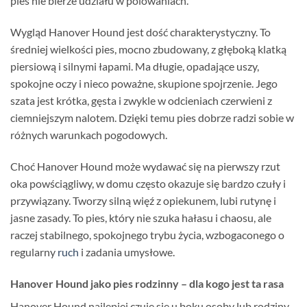
pies nie bierze udziału w polowaniach.
Wygląd Hanover Hound jest dość charakterystyczny. To
średniej wielkości pies, mocno zbudowany, z głęboką klatką
piersiową i silnymi łapami. Ma długie, opadające uszy,
spokojne oczy i nieco poważne, skupione spojrzenie. Jego
szata jest krótka, gęsta i zwykle w odcieniach czerwieni z
ciemniejszym nalotem. Dzięki temu pies dobrze radzi sobie w
różnych warunkach pogodowych.
Choć Hanover Hound może wydawać się na pierwszy rzut
oka powściągliwy, w domu często okazuje się bardzo czuły i
przywiązany. Tworzy silną więź z opiekunem, lubi rutynę i
jasne zasady. To pies, który nie szuka hałasu i chaosu, ale
raczej stabilnego, spokojnego trybu życia, wzbogaconego o
regularny
ruch
i zadania umysłowe.
Hanover Hound jako pies rodzinny – dla kogo jest ta rasa
Hanover Hound najlepiej czuje się u boku osoby lub rodziny,