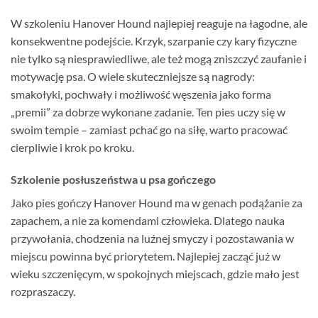
W szkoleniu Hanover Hound najlepiej reaguje na łagodne, ale
konsekwentne podejście. Krzyk, szarpanie czy kary fizyczne
nie tylko są niesprawiedliwe, ale też mogą zniszczyć zaufanie i
motywację psa. O wiele skuteczniejsze są nagrody:
smakołyki, pochwały i możliwość węszenia jako forma
„premii” za dobrze wykonane zadanie. Ten pies uczy się w
swoim tempie – zamiast pchać go na siłę, warto pracować
cierpliwie i krok po kroku.
Szkolenie posłuszeństwa u psa gończego
Jako pies gończy Hanover Hound ma w genach podążanie za
zapachem, a nie za komendami człowieka. Dlatego nauka
przywołania, chodzenia na luźnej smyczy i pozostawania w
miejscu powinna być priorytetem. Najlepiej zacząć już w
wieku szczenięcym, w spokojnych miejscach, gdzie mało jest
rozpraszaczy.