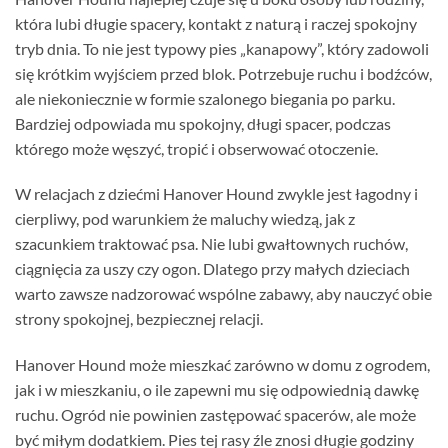
która lubi długie spacery, kontakt z naturą i raczej spokojny
tryb dnia. To nie jest typowy pies „kanapowy”, który zadowoli
się krótkim wyjściem przed blok. Potrzebuje ruchu i bodźców,
ale niekoniecznie w formie szalonego biegania po parku.
Bardziej odpowiada mu spokojny, długi spacer, podczas
którego może węszyć, tropić i obserwować otoczenie.
W relacjach z dziećmi Hanover Hound zwykle jest łagodny i
cierpliwy, pod warunkiem że maluchy wiedzą, jak z
szacunkiem traktować psa. Nie lubi gwałtownych ruchów,
ciągnięcia za uszy czy ogon. Dlatego przy małych dzieciach
warto zawsze nadzorować wspólne zabawy, aby nauczyć obie
strony spokojnej, bezpiecznej relacji.
Hanover Hound może mieszkać zarówno w domu z ogrodem,
jak i w mieszkaniu, o ile zapewni mu się odpowiednią dawkę
ruchu. Ogród nie powinien zastępować spacerów, ale może
być miłym dodatkiem. Pies tej rasy źle znosi długie godziny