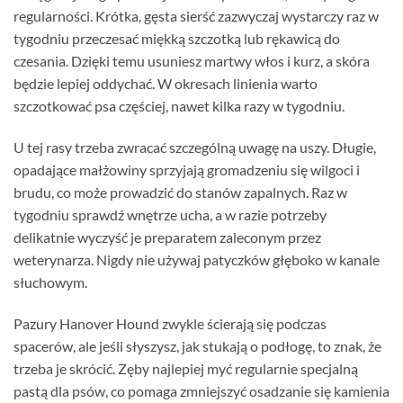
regularności. Krótka, gęsta
sierść
zazwyczaj wystarczy raz w
tygodniu przeczesać miękką szczotką lub rękawicą do
czesania. Dzięki temu usuniesz martwy włos i kurz, a skóra
będzie lepiej oddychać. W okresach linienia warto
szczotkować psa częściej, nawet kilka razy w tygodniu.
U tej rasy trzeba zwracać szczególną uwagę na uszy. Długie,
opadające małżowiny sprzyjają gromadzeniu się wilgoci i
brudu, co może prowadzić do stanów zapalnych. Raz w
tygodniu sprawdź wnętrze ucha, a w razie potrzeby
delikatnie wyczyść je preparatem zaleconym przez
weterynarza. Nigdy nie używaj patyczków głęboko w kanale
słuchowym.
Pazury Hanover Hound zwykle ścierają się podczas
spacerów, ale jeśli słyszysz, jak stukają o podłogę, to znak, że
trzeba je skrócić. Zęby najlepiej myć regularnie specjalną
pastą dla psów, co pomaga zmniejszyć osadzanie się kamienia