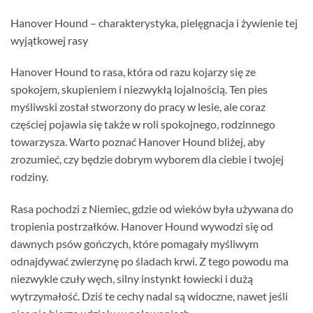
Hanover Hound – charakterystyka, pielęgnacja i żywienie tej
wyjątkowej rasy
Hanover Hound to rasa, która od razu kojarzy się ze
spokojem, skupieniem i niezwykłą lojalnością. Ten pies
myśliwski został stworzony do pracy w lesie, ale coraz
częściej pojawia się także w roli spokojnego, rodzinnego
towarzysza. Warto poznać Hanover Hound bliżej, aby
zrozumieć, czy będzie dobrym wyborem dla ciebie i twojej
rodziny.
Rasa pochodzi z Niemiec, gdzie od wieków była używana do
tropienia postrzałków. Hanover Hound wywodzi się od
dawnych psów gończych, które pomagały myśliwym
odnajdywać zwierzynę po śladach krwi. Z tego powodu ma
niezwykle czuły węch, silny instynkt łowiecki i dużą
wytrzymałość. Dziś te cechy nadal są widoczne, nawet jeśli