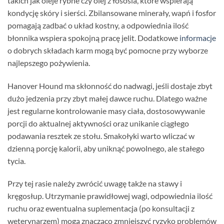
takich jak oleje rybne czy olej z łososia, które wspierają
kondycję skóry i sierści. Zbilansowane minerały, wapń i fosfor
pomagają zadbać o układ kostny, a odpowiednia ilość
błonnika wspiera spokojną pracę jelit. Dodatkowe
informacje
o dobrych składach karm mogą być pomocne przy wyborze
najlepszego pożywienia.
Hanover Hound ma skłonność do nadwagi, jeśli dostaje zbyt
dużo jedzenia przy zbyt małej dawce ruchu. Dlatego ważne
jest regularne kontrolowanie masy ciała, dostosowywanie
porcji do aktualnej aktywności oraz unikanie ciągłego
podawania resztek ze stołu. Smakołyki warto wliczać w
dzienną porcję kalorii, aby uniknąć powolnego, ale stałego
tycia.
Przy tej rasie należy zwrócić uwagę także na stawy i
kręgosłup. Utrzymanie prawidłowej wagi, odpowiednia ilość
ruchu oraz ewentualna suplementacja (po konsultacji z
weterynarzem) mogą znacząco zmniejszyć ryzyko problemów