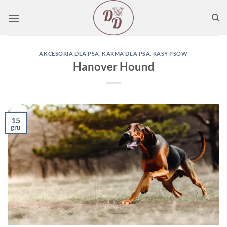
Przewiń
do
zawartości
AKCESORIA DLA PSA
,
KARMA DLA PSA
,
RASY PSÓW
Hanover Hound
15
gru