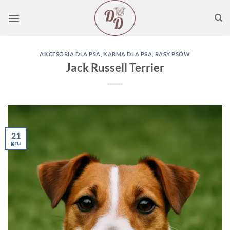
Przewiń
do
zawartości
AKCESORIA DLA PSA
,
KARMA DLA PSA
,
RASY PSÓW
Jack Russell Terrier
21
gru