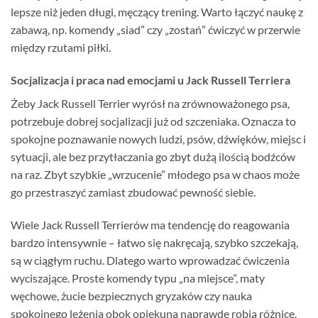
lepsze niż jeden długi, męczący trening. Warto łączyć naukę z
zabawą, np. komendy „siad” czy „zostań” ćwiczyć w przerwie
między rzutami piłki.
Socjalizacja i praca nad emocjami u Jack Russell Terriera
Żeby Jack Russell Terrier wyrósł na zrównoważonego psa,
potrzebuje dobrej socjalizacji już od szczeniaka. Oznacza to
spokojne poznawanie nowych ludzi, psów, dźwięków, miejsc i
sytuacji, ale bez przytłaczania go zbyt dużą ilością bodźców
na raz. Zbyt szybkie „wrzucenie” młodego psa w chaos może
go przestraszyć zamiast zbudować pewność siebie.
Wiele Jack Russell Terrierów ma tendencję do reagowania
bardzo intensywnie – łatwo się nakręcają, szybko szczekają,
są w ciągłym ruchu. Dlatego warto wprowadzać ćwiczenia
wyciszające. Proste komendy typu „na miejsce”, maty
węchowe, żucie bezpiecznych gryzaków czy nauka
spokojnego leżenia obok opiekuna naprawdę robią różnicę.