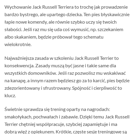
Wychowanie Jack Russell Terriera to trochę jak prowadzenie
bardzo bystrego, ale upartego dziecka. Ten pies błyskawicznie
łapie nowe komendy, ale równie szybko uczy się twoich
słabości. Jeśli raz mu się uda coś wymusić, np. szczekaniem
albo skakaniem, będzie próbował tego schematu
wielokrotnie.
Najważniejsza zasada w szkoleniu Jack Russell Terrier to
konsekwencja. Zasady muszą być jasne i takie same dla
wszystkich domowników. Jeśli raz pozwolisz mu wskakiwać
na kanapę, a innym razem będziesz go za to karcić, pies będzie
zdezorientowany i sfrustrowany. Spójność i cierpliwość to
klucz.
Świetnie sprawdza się trening oparty na nagrodach:
smakołykach, pochwałach i zabawie. Dzięki temu Jack Russell
Terrier chętniej współpracuje, szybciej zapamiętuje i ma
dobrą więź z opiekunem. Krótkie, częste sesje treningowe są