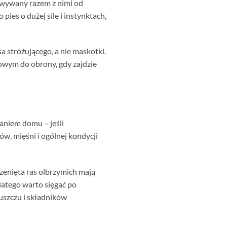
howywany razem z nimi od
pies o dużej sile i instynktach,
a stróżującego, a nie maskotki.
wym do obrony, gdy zajdzie
aniem domu – jeśli
w, mięśni i ogólnej kondycji
enięta ras olbrzymich mają
latego warto sięgać po
łuszczu i składników