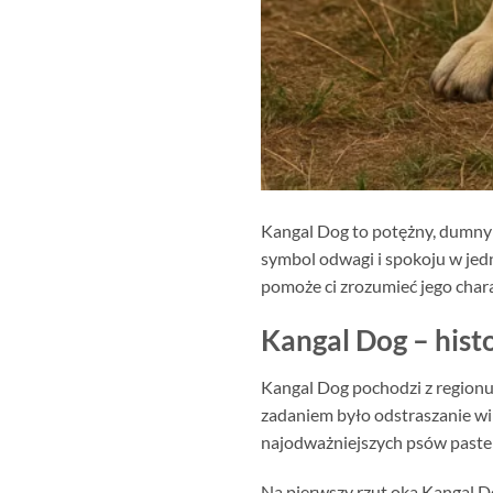
Kangal Dog to potężny, dumny p
symbol odwagi i spokoju w jedn
pomoże ci zrozumieć jego chara
Kangal Dog – hist
Kangal Dog pochodzi z regionu S
zadaniem było odstraszanie wil
najodważniejszych psów paster
Na pierwszy rzut oka Kangal D