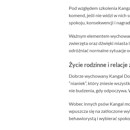
Pod względem szkolenia Kangal 
komend, jeśli nie widzi w nich
spokoju, konsekwencji i nagrad
Ważnym elementem wychowania j
zwierzęta oraz dźwięki miasta 
odróżniać normalne sytuacje 
Życie rodzinne i relacje
Dobrze wychowany Kangal Dog
“nianiek”, który zniesie wszyst
nie budzenia, gdy odpoczywa. 
Wobec innych psów Kangal może 
wpuszcza się na zatłoczone wyb
behawiorystą i wybierać spoko