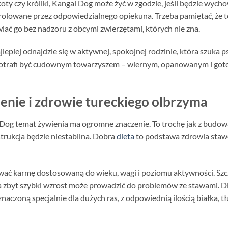
koty czy króliki, Kangal Dog może żyć w zgodzie, jeśli będzie wyc
trolowane przez odpowiedzialnego opiekuna. Trzeba pamiętać, że to 
wiać go bez nadzoru z obcymi zwierzętami, których nie zna.
piej odnajdzie się w aktywnej, spokojnej rodzinie, która szuka ps
trafi być cudownym towarzyszem – wiernym, opanowanym i goto
enie i zdrowie tureckiego olbrzyma
l Dog temat żywienia ma ogromne znaczenie. To trochę jak z budow
trukcja będzie niestabilna. Dobra
dieta
to podstawa zdrowia stawó
ać karmę dostosowaną do wieku, wagi i poziomu aktywności. Szcz
, a zbyt szybki wzrost może prowadzić do problemów ze stawami. D
naczoną specjalnie dla dużych ras, z odpowiednią ilością białka, t