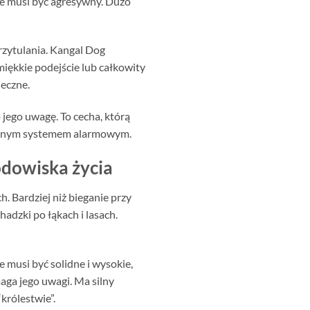
nie musi być agresywny. Dużo
rzytulania. Kangal Dog
 miękkie podejście lub całkowity
ieczne.
 jego uwagę. To cecha, którą
uralnym systemem alarmowym.
odowiska życia
h. Bardziej niż bieganie przy
adzki po łąkach i lasach.
musi być solidne i wysokie,
maga jego uwagi. Ma silny
królestwie”.