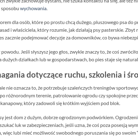
ych zwykle zachowuje dystans, nie szuka kontaktu na siłę, ale też 
 i sposobu
wychowania
.
borem dla osób, które po prostu chcą dużego, pluszowego psa do p
sad i właściciela, który rozumie, jak działają psy pasterskie. Zbyt
pies zacznie podejmować decyzje za domowników, co bywa niebezp
owodu. Jeśli słyszysz jego głos, zwykle znaczy to, że coś zwróciło
a dużych działkach lub w gospodarstwach, bo pies staje się nat
gania dotyczące ruchu, szkolenia i śr
 ale nie oznacza to, że potrzebuje szaleńczych treningów sportowyc
po różnorodnym terenie, patrolowanie ogrodu czy spokojne przech
 kanapowy, który zadowoli się krótkim wyjściem pod blok.
asy jest dom z dużym, dobrze ogrodzonym podwórkiem. Ogrodzenie 
 szukać luk w zabezpieczeniach, jeśli uzna, że coś poza posesją wy
m, więc lubi mieć możliwość swobodnego poruszania się po swoim “