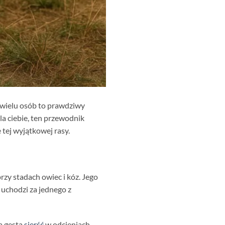
a wielu osób to prawdziwy
la ciebie, ten przewodnik
 tej wyjątkowej rasy.
przy stadach owiec i kóz. Jego
 uchodzi za jednego z
a gęstą
sierść
w odcieniach