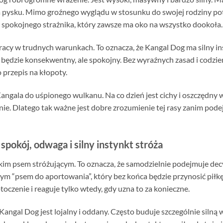
a pysku. Mimo groźnego wyglądu w stosunku do swojej rodziny potr
spokojnego strażnika, który zawsze ma oko na wszystko dookoła.
racy w trudnych warunkach. To oznacza, że Kangal Dog ma silny ins
będzie konsekwentny, ale spokojny. Bez wyraźnych zasad i codzien
o przepis na kłopoty.
gala do uśpionego wulkanu. Na co dzień jest cichy i oszczędny w
ie. Dlatego tak ważne jest dobre zrozumienie tej rasy zanim podej
spokój, odwaga i silny instynkt stróża
im psem stróżującym. To oznacza, że samodzielnie podejmuje decyzj
ym “psem do aportowania”, który bez końca będzie przynosić piłk
oczenie i reaguje tylko wtedy, gdy uzna to za konieczne.
angal Dog jest lojalny i oddany. Często buduje szczególnie silną w