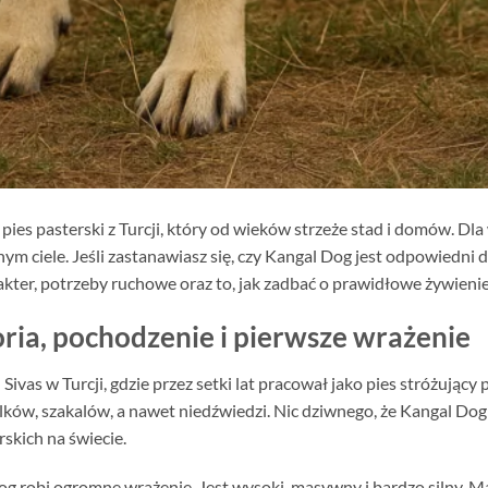
ies pasterski z Turcji, który od wieków strzeże stad i domów. Dl
ym ciele. Jeśli zastanawiasz się, czy Kangal Dog jest odpowiedni d
kter, potrzeby ruchowe oraz to, jak zadbać o prawidłowe żywienie
oria, pochodzenie i pierwsze wrażenie
ivas w Turcji, gdzie przez setki lat pracował jako pies stróżujący 
ków, szakalów, a nawet niedźwiedzi. Nic dziwnego, że Kangal Dog
skich na świecie.
og robi ogromne wrażenie. Jest wysoki, masywny i bardzo silny. M