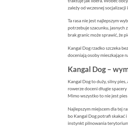
traktuje jak lidera. Wobec obc
zależy od wczesnej socjalizacji
Ta rasa nie jest najlepszym wy
potrzebuje szacunku, jasnych za
brak granic może sprawić, że 
Kangal Dog rzadko szczeka bez p
doceniają osoby mieszkające n
Kangal Dog – wyma
Kangal Dog to duży, silny pies,
rowerze doceni długie spacery 
Mimo wszystko to nie jest pies
Najlepszym miejscem dla tej r
bo Kangal Dog potrafi skakać i
instynkt pilnowania terytoriu