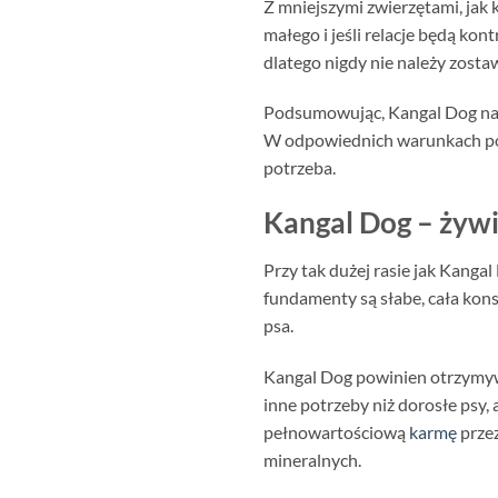
Z mniejszymi zwierzętami, jak 
małego i jeśli relacje będą kon
dlatego nigdy nie należy zosta
Podsumowując, Kangal Dog najle
W odpowiednich warunkach po
potrzeba.
Kangal Dog – żywi
Przy tak dużej rasie jak Kanga
fundamenty są słabe, cała kons
psa.
Kangal Dog powinien otrzymyw
inne potrzeby niż dorosłe psy
pełnowartościową
karmę
przez
mineralnych.