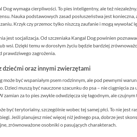
Dog wymaga cierpliwości. To pies inteligentny, ale też niezależn
 sensu. Nauka podstawowych zasad posłuszeństwa jest konieczna, a
zaniu. Krzyk czy przemoc tylko niszczą zaufanie i mogą wywołać 
est socjalizacja. Od szczeniaka Kangal Dog powinien poznawać r
lub wsi. Dzięki temu w dorosłym życiu będzie bardziej zrównoważo
od prawdziwego zagrożenia.
 z dziećmi oraz innymi zwierzętami
 może być wspaniałym psem rodzinnym, ale pod pewnymi warunka
ko. Dzieci muszą być nauczone szacunku do psa – nie ciągnięcia za 
W zamian za to pies zwykle odwdzięcza się łagodnym, ale czujny
być terytorialny, szczególnie wobec tej samej płci. To nie jest ra
iegi. Jeśli planujesz mieć więcej niż jednego psa, dobrze jest sk
jne, zrównoważone osobniki o pasujących charakterach.