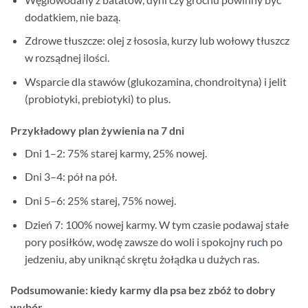
dodatkiem, nie bazą.
Zdrowe tłuszcze: olej z łososia, kurzy lub wołowy tłuszcz
w rozsądnej ilości.
Wsparcie dla stawów (glukozamina, chondroityna) i jelit
(probiotyki, prebiotyki) to plus.
Przykładowy plan żywienia na 7 dni
Dni 1–2: 75% starej karmy, 25% nowej.
Dni 3–4: pół na pół.
Dni 5–6: 25% starej, 75% nowej.
Dzień 7: 100% nowej karmy. W tym czasie podawaj stałe
pory posiłków, wodę zawsze do woli i spokojny
ruch
po
jedzeniu, aby uniknąć skrętu żołądka u dużych ras.
Podsumowanie: kiedy karmy dla psa bez zbóż to dobry
wybór