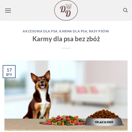
Przewiń
do
zawartości
AKCESORIA DLA PSA
,
KARMA DLA PSA
,
RASY PSÓW
Karmy dla psa bez zbóż
17
gru