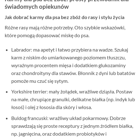
świadomych opiekunów
Jak dobrać karmy dla psa bez zbóż do rasy i stylu życia
Różne rasy mają różne potrzeby. Oto szybkie wskazówki,
które pomogą dopasować miskę do psa.
Labrador: ma apetyt i łatwo przybiera na wadze. Szukaj
karm z niskim do umiarkowanego poziomem tłuszczu,
wyraźnym procentem mięsa i dodatkiem glukozaminy
oraz chondroityny dla stawów. Błonnik z dyni lub batatów
pomoże mu czuć się sytym.
Yorkshire terrier: mały żołądek, wrażliwe dziąsła. Postaw
na małe, chrupiące granulki, delikatne białka (np. indyk lub
łosoś) i olej z łososia dla skóry i włosa.
Buldog francuski: wrażliwy układ pokarmowy. Dobrze
sprawdzają się proste receptury z jednym źródłem białka,
np. jagnięcina, oraz dodatkiem probiotyków i