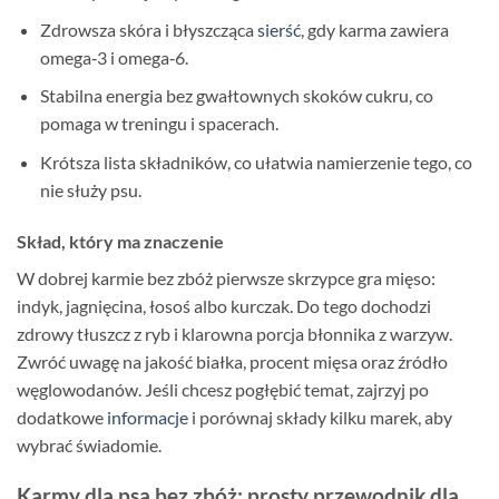
Zdrowsza skóra i błyszcząca
sierść
, gdy karma zawiera
omega‑3 i omega‑6.
Stabilna energia bez gwałtownych skoków cukru, co
pomaga w treningu i spacerach.
Krótsza lista składników, co ułatwia namierzenie tego, co
nie służy psu.
Skład, który ma znaczenie
W dobrej karmie bez zbóż pierwsze skrzypce gra mięso:
indyk, jagnięcina, łosoś albo kurczak. Do tego dochodzi
zdrowy tłuszcz z ryb i klarowna porcja błonnika z warzyw.
Zwróć uwagę na jakość białka, procent mięsa oraz źródło
węglowodanów. Jeśli chcesz pogłębić temat, zajrzyj po
dodatkowe
informacje
i porównaj składy kilku marek, aby
wybrać świadomie.
Karmy dla psa bez zbóż: prosty przewodnik dla