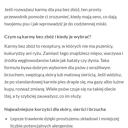
Jeśli rozważasz karmy dla psa bez zbóż, ten prosty
przewodnik pomoże ci zrozumieć, kiedy mają sens, co dają
twojemu psu i jak wprowadzić je do codziennej miski.
Czym są karmy bez zbóż i kiedy je wybrać?
Karmy bez zbóż to receptury, w których nie ma pszenicy,
kukurydzy ani ryżu. Zamiast tego znajdziesz mięso, warzywa i
źródła węglowodanów takie jak bataty czy dynia. Taka
formuła bywa dobrym wyborem dla psów z wrażliwym
brzuchem, swędzącą skórą lub matową sierścią. Jeśli widzisz,
że po standardowej karmie pies drapie się, ma gazy albo luźne
kupy, rozważ zmianę. Wiele psów czuje się na takiej diecie
lżej, a ty szybciej zauważysz, co im służy.
Najważniejsze korzyści dla skóry, sierści i brzucha
Lepsze trawienie dzięki prostszemu składowi i mniejszej
liczbie potencjalnych alergenów.